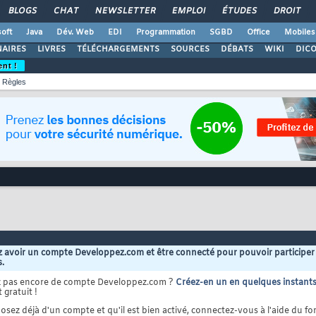
BLOGS
CHAT
NEWSLETTER
EMPLOI
ÉTUDES
DROIT
oft
Java
Dév. Web
EDI
Programmation
SGBD
Office
Mobiles
AIRES
LIVRES
TÉLÉCHARGEMENTS
SOURCES
DÉBATS
WIKI
DIC
ent !
Règles
 avoir un compte Developpez.com et être connecté pour pouvoir participer
s.
z pas encore de compte Developpez.com ?
Créez-en un en quelques instant
 gratuit !
osez déjà d'un compte et qu'il est bien activé, connectez-vous à l'aide du for