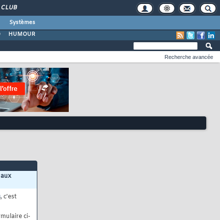
CLUB
Systèmes
O
HUMOUR
Recherche avancée
 aux
s
, c'est
mulaire ci-