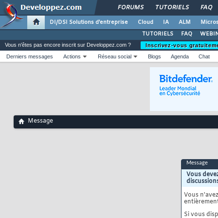
FORUMS
TUTORIELS
FAQ
DI/DSI Solutions d'entreprise
Cloud
IA
ALM
Micros
TUTORIELS
FAQ
WEBIN
Vous n'êtes pas encore inscrit sur Developpez.com ?
Inscrivez-vous gratuitem
Derniers messages
Actions
Réseau social
Blogs
Agenda
Chat
Message
Message
Vous devez
discussion
Vous n'ave
entièrement
Si vous disp