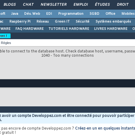
BLOGS
CHAT
NEWSLETTER
EMPLOI
ÉTUDES
DROIT
oft
Java
Dév. Web
EDI
Programmation
SGBD
Office
Mobiles
ac
Raspberry Pi
Réseau
Green IT
Sécurité
Systèmes embarqués
DWARE
FAQ HARDWARE
TUTORIELS HARDWARE
LIVRES HARDWARE
O
ent !
Règles
le to connect to the database host. Check database host, username, pass
1040 - Too many connections
 avoir un compte Developpez.com et être connecté pour pouvoir participer
s.
z pas encore de compte Developpez.com ?
Créez-en un en quelques instant
 gratuit !