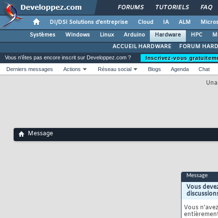
FORUMS
TUTORIELS
FAQ
DI/DSI Solutions d'entreprise
Cloud
IA
ALM
Micros
Systèmes
Windows
Linux
Arduino
Hardware
HPC
M
ACCUEIL HARDWARE
FORUM HAR
Vous n'êtes pas encore inscrit sur Developpez.com ?
Inscrivez-vous gratuitem
Derniers messages
Actions
Réseau social
Blogs
Agenda
Chat
Unab
Message
Message
Vous devez
discussion
Vous n'ave
entièrement