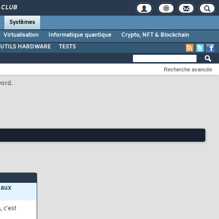
CLUB
Systèmes
Virtualisation
Informatique quantique
Crypto, NFT & Blockchain
UTILS HARDWARE
TESTS
Recherche avancée
word.
 aux
s
, c'est