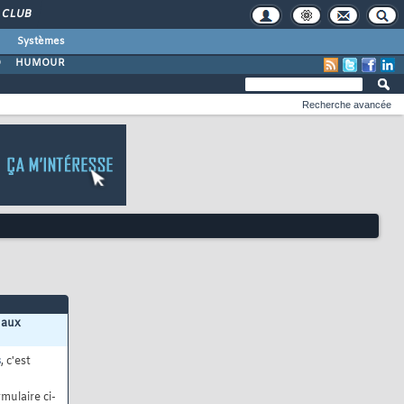
CLUB
Systèmes
O
HUMOUR
Recherche avancée
 aux
s
, c'est
mulaire ci-