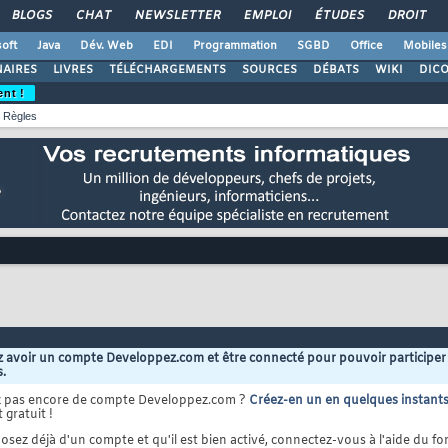
BLOGS
CHAT
NEWSLETTER
EMPLOI
ÉTUDES
DROIT
oft
Java
Dév. Web
EDI
Programmation
SGBD
Office
Mobiles
AIRES
LIVRES
TÉLÉCHARGEMENTS
SOURCES
DÉBATS
WIKI
DIC
ent !
Règles
 avoir un compte Developpez.com et être connecté pour pouvoir participer
s.
z pas encore de compte Developpez.com ?
Créez-en un en quelques instant
 gratuit !
osez déjà d'un compte et qu'il est bien activé, connectez-vous à l'aide du for