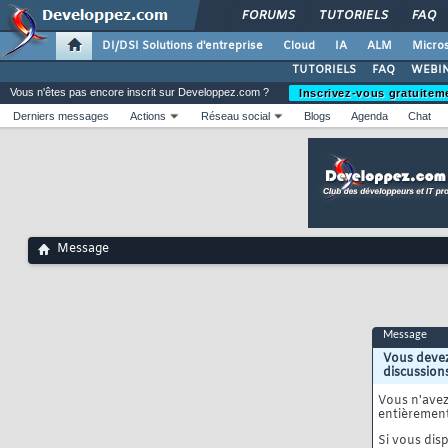
FORUMS
TUTORIELS
FAQ
DI/DSI Solutions d'entreprise
Cloud
IA
ALM
Micros
TUTORIELS
FAQ
WEBIN
Vous n'êtes pas encore inscrit sur Developpez.com ?
Inscrivez-vous gratuitem
Derniers messages
Actions
Réseau social
Blogs
Agenda
Chat
Message
Message
Vous devez
discussion
Vous n'ave
entièrement
Si vous disp