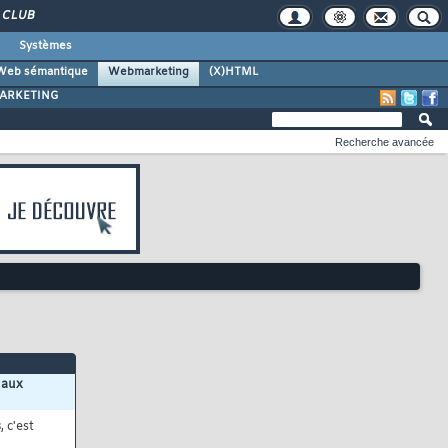
CLUB
Systèmes
Web sémantique
Webmarketing
(X)HTML
ARKETING
Recherche avancée
 aux
s
, c'est