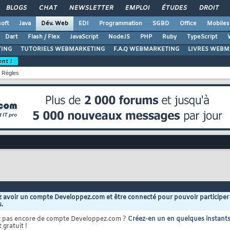
BLOGS
CHAT
NEWSLETTER
EMPLOI
ÉTUDES
DROIT
oft
Java
Dév. Web
EDI
Programmation
SGBD
Office
Mobiles
Dart
Flash / Flex
JavaScript
NodeJS
PHP
Ruby
TypeScript
ING
TUTORIELS WEBMARKETING
F.A.Q WEBMARKETING
LIVRES WEBM
ent !
Règles
 avoir un compte Developpez.com et être connecté pour pouvoir participer
s.
z pas encore de compte Developpez.com ?
Créez-en un en quelques instant
 gratuit !