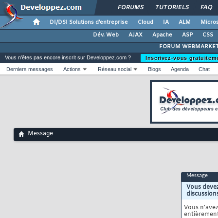
FORUMS
TUTORIELS
FAQ
DI/DSI Solutions d'entreprise
Cloud
IA
ALM
Micros
Dév. Web
AJAX
Apache
ASP
CSS
FORUM WEBMARKET
Vous n'êtes pas encore inscrit sur Developpez.com ?
Inscrivez-vous gratuitem
Derniers messages
Actions
Réseau social
Blogs
Agenda
Chat
Message
Message
Vous devez
discussion
Vous n'ave
entièrement