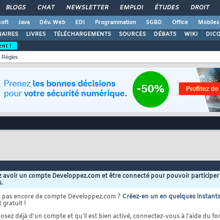
BLOGS
CHAT
NEWSLETTER
EMPLOI
ÉTUDES
DROIT
oft
Java
Dév. Web
EDI
Programmation
SGBD
Office
Mobiles
AIRES
LIVRES
TÉLÉCHARGEMENTS
SOURCES
DÉBATS
WIKI
DIC
ent !
Règles
 avoir un compte Developpez.com et être connecté pour pouvoir participer
s.
z pas encore de compte Developpez.com ?
Créez-en un en quelques instant
 gratuit !
osez déjà d'un compte et qu'il est bien activé, connectez-vous à l'aide du for