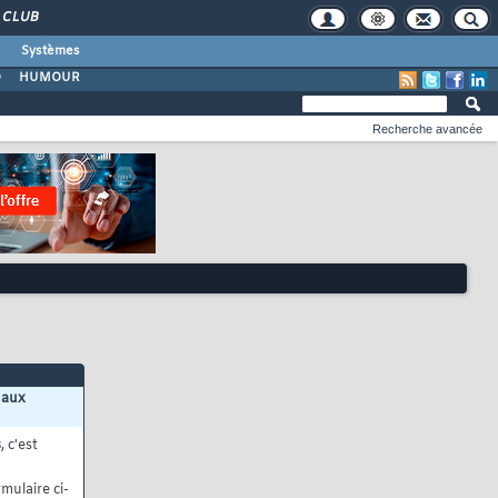
CLUB
Systèmes
O
HUMOUR
Recherche avancée
 aux
s
, c'est
mulaire ci-