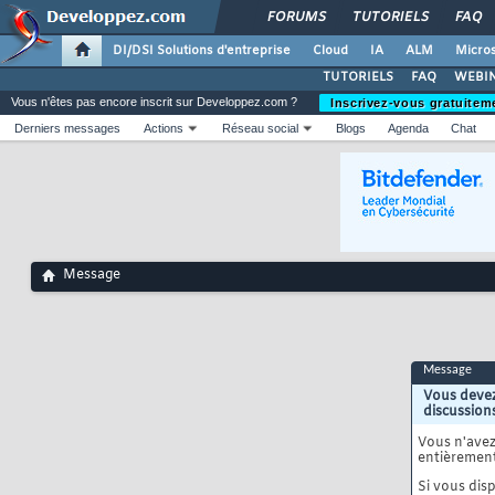
FORUMS
TUTORIELS
FAQ
DI/DSI Solutions d'entreprise
Cloud
IA
ALM
Micros
TUTORIELS
FAQ
WEBIN
Vous n'êtes pas encore inscrit sur Developpez.com ?
Inscrivez-vous gratuitem
Derniers messages
Actions
Réseau social
Blogs
Agenda
Chat
Message
Message
Vous devez
discussion
Vous n'ave
entièrement
Si vous disp