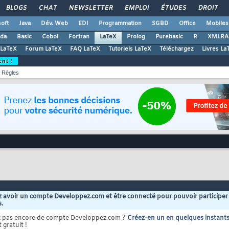
BLOGS
CHAT
NEWSLETTER
EMPLOI
ÉTUDES
DROIT
oft
Java
Dév. Web
EDI
Programmation
SGBD
Office
Mobiles
da
Basic
Cobol
Fortran
LaTeX
Prolog
Purebasic
R
XMLRA
 LaTeX
Forum LaTeX
FAQ LaTeX
Tutoriels LaTeX
Téléchargez
Livres La
ent !
Règles
 avoir un compte Developpez.com et être connecté pour pouvoir participer
s.
z pas encore de compte Developpez.com ?
Créez-en un en quelques instant
 gratuit !