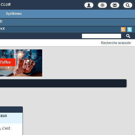
CLUB
Systèmes
D
TeX
Recherche avancée
 aux
s
, c'est