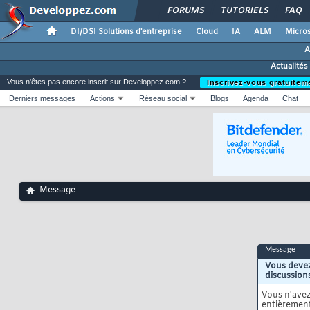
FORUMS
TUTORIELS
FAQ
DI/DSI Solutions d'entreprise
Cloud
IA
ALM
Micros
A
Actualités
Vous n'êtes pas encore inscrit sur Developpez.com ?
Inscrivez-vous gratuitem
Derniers messages
Actions
Réseau social
Blogs
Agenda
Chat
Message
Message
Vous devez
discussion
Vous n'ave
entièrement