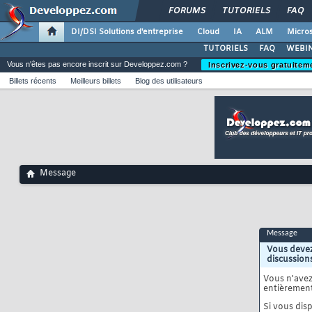
FORUMS
TUTORIELS
FAQ
DI/DSI Solutions d'entreprise
Cloud
IA
ALM
Micros
TUTORIELS
FAQ
WEBIN
Vous n'êtes pas encore inscrit sur Developpez.com ?
Inscrivez-vous gratuitem
Billets récents
Meilleurs billets
Blog des utilisateurs
Message
Message
Vous devez
discussion
Vous n'ave
entièrement
Si vous disp