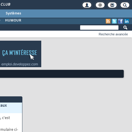
CLUB
Systèmes
O
HUMOUR
Recherche avancée
 aux
s
, c'est
mulaire ci-