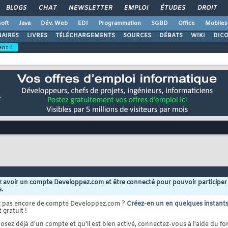
BLOGS
CHAT
NEWSLETTER
EMPLOI
ÉTUDES
DROIT
oft
Java
Dév. Web
EDI
Programmation
SGBD
Office
Mobiles
AIRES
LIVRES
TÉLÉCHARGEMENTS
SOURCES
DÉBATS
WIKI
DIC
ent !
 avoir un compte Developpez.com et être connecté pour pouvoir participer
s.
z pas encore de compte Developpez.com ?
Créez-en un en quelques instant
 gratuit !
osez déjà d'un compte et qu'il est bien activé, connectez-vous à l'aide du for