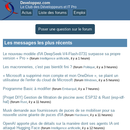
Developpez.com
Le Club des Développeurs et IT Pro
Actus
Liste des forums
Emploi
Poser une question sur le forum
Les messages les plus récents
Le nouveau modèle d'IA DeepSeek-V4-Flash-0731 surpasse sa propre
version « Pro »
(forum
Intelligence artificielle
, il y a 1 heure)
Les macronneries, c'est pas bientôt fini ?
(forum
Politique
, il y a 3 heures)
« Microsoft a supprimé mon compte et mon OneDrive », se plaint un
utilisateur de l'enfer du cloud de Microsoft
(forum
Windows
, il y a 5 heures)
Programme Basic à modifier
(forum
Embarqué
, il y a 7 heures)
[Projet DIY] Gestion de filtration de piscine avec ESP32 & Rust (esp-idf-
hal)
(forum
Rust
, il y a 11 heures)
Musk demande aux fournisseurs de puces de se mobiliser pour sa
nouvelle usine géante de puces d'IA
(forum
Hardware
, il y a 11 heures)
OpenAI apporte plus de détails sur la manière dont ses agents IA ont
attaqué Hugging Face
(forum
Intelligence artificielle
, il y a 12 heures)