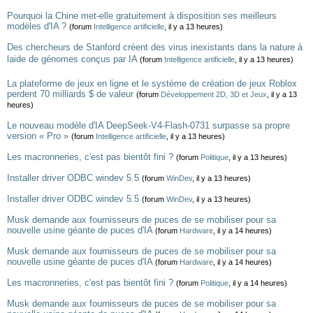
Pourquoi la Chine met-elle gratuitement à disposition ses meilleurs
modèles d'IA ?
(forum
Intelligence artificielle
, il y a 13 heures)
Des chercheurs de Stanford créent des virus inexistants dans la nature à
laide de génomes conçus par IA
(forum
Intelligence artificielle
, il y a 13 heures)
La plateforme de jeux en ligne et le système de création de jeux Roblox
perdent 70 milliards $ de valeur
(forum
Développement 2D, 3D et Jeux
, il y a 13
heures)
Le nouveau modèle d'IA DeepSeek-V4-Flash-0731 surpasse sa propre
version « Pro »
(forum
Intelligence artificielle
, il y a 13 heures)
Les macronneries, c'est pas bientôt fini ?
(forum
Politique
, il y a 13 heures)
Installer driver ODBC windev 5.5
(forum
WinDev
, il y a 13 heures)
Installer driver ODBC windev 5.5
(forum
WinDev
, il y a 13 heures)
Musk demande aux fournisseurs de puces de se mobiliser pour sa
nouvelle usine géante de puces d'IA
(forum
Hardware
, il y a 14 heures)
Musk demande aux fournisseurs de puces de se mobiliser pour sa
nouvelle usine géante de puces d'IA
(forum
Hardware
, il y a 14 heures)
Les macronneries, c'est pas bientôt fini ?
(forum
Politique
, il y a 14 heures)
Musk demande aux fournisseurs de puces de se mobiliser pour sa