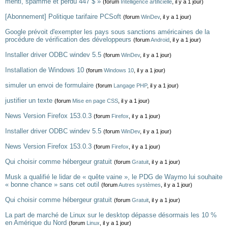
menti, spammé et perdu 447 $ »
(forum
Intelligence artificielle
, il y a 1 jour)
[Abonnement] Politique tarifaire PCSoft
(forum
WinDev
, il y a 1 jour)
Google prévoit d'exempter les pays sous sanctions américaines de la
procédure de vérification des développeurs
(forum
Android
, il y a 1 jour)
Installer driver ODBC windev 5.5
(forum
WinDev
, il y a 1 jour)
Installation de Windows 10
(forum
Windows 10
, il y a 1 jour)
simuler un envoi de formulaire
(forum
Langage PHP
, il y a 1 jour)
justifier un texte
(forum
Mise en page CSS
, il y a 1 jour)
News Version Firefox 153.0.3
(forum
Firefox
, il y a 1 jour)
Installer driver ODBC windev 5.5
(forum
WinDev
, il y a 1 jour)
News Version Firefox 153.0.3
(forum
Firefox
, il y a 1 jour)
Qui choisir comme hébergeur gratuit
(forum
Gratuit
, il y a 1 jour)
Musk a qualifié le lidar de « quête vaine », le PDG de Waymo lui souhaite
« bonne chance » sans cet outil
(forum
Autres systèmes
, il y a 1 jour)
Qui choisir comme hébergeur gratuit
(forum
Gratuit
, il y a 1 jour)
La part de marché de Linux sur le desktop dépasse désormais les 10 %
en Amérique du Nord
(forum
Linux
, il y a 1 jour)