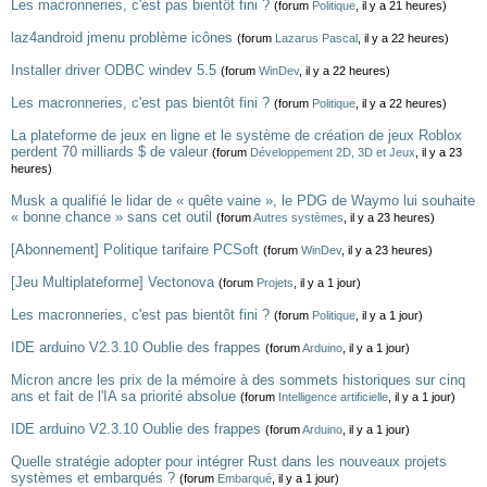
Les macronneries, c'est pas bientôt fini ?
(forum
Politique
, il y a 21 heures)
laz4android jmenu problème icônes
(forum
Lazarus Pascal
, il y a 22 heures)
Installer driver ODBC windev 5.5
(forum
WinDev
, il y a 22 heures)
Les macronneries, c'est pas bientôt fini ?
(forum
Politique
, il y a 22 heures)
La plateforme de jeux en ligne et le système de création de jeux Roblox
perdent 70 milliards $ de valeur
(forum
Développement 2D, 3D et Jeux
, il y a 23
heures)
Musk a qualifié le lidar de « quête vaine », le PDG de Waymo lui souhaite
« bonne chance » sans cet outil
(forum
Autres systèmes
, il y a 23 heures)
[Abonnement] Politique tarifaire PCSoft
(forum
WinDev
, il y a 23 heures)
[Jeu Multiplateforme] Vectonova
(forum
Projets
, il y a 1 jour)
Les macronneries, c'est pas bientôt fini ?
(forum
Politique
, il y a 1 jour)
IDE arduino V2.3.10 Oublie des frappes
(forum
Arduino
, il y a 1 jour)
Micron ancre les prix de la mémoire à des sommets historiques sur cinq
ans et fait de l'IA sa priorité absolue
(forum
Intelligence artificielle
, il y a 1 jour)
IDE arduino V2.3.10 Oublie des frappes
(forum
Arduino
, il y a 1 jour)
Quelle stratégie adopter pour intégrer Rust dans les nouveaux projets
systèmes et embarqués ?
(forum
Embarqué
, il y a 1 jour)