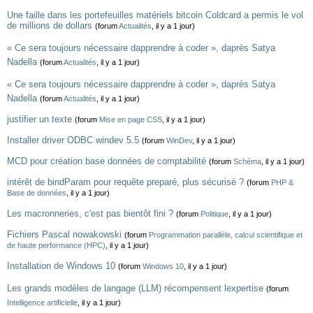
Une faille dans les portefeuilles matériels bitcoin Coldcard a permis le vol
de millions de dollars
(forum
Actualités
, il y a 1 jour)
« Ce sera toujours nécessaire dapprendre à coder », daprès Satya
Nadella
(forum
Actualités
, il y a 1 jour)
« Ce sera toujours nécessaire dapprendre à coder », daprès Satya
Nadella
(forum
Actualités
, il y a 1 jour)
justifier un texte
(forum
Mise en page CSS
, il y a 1 jour)
Installer driver ODBC windev 5.5
(forum
WinDev
, il y a 1 jour)
MCD pour création base données de comptabilité
(forum
Schéma
, il y a 1 jour)
intérêt de bindParam pour requête preparé, plus sécurisé ?
(forum
PHP &
Base de données
, il y a 1 jour)
Les macronneries, c'est pas bientôt fini ?
(forum
Politique
, il y a 1 jour)
Fichiers Pascal nowakowski
(forum
Programmation parallèle, calcul scientifique et
de haute performance (HPC)
, il y a 1 jour)
Installation de Windows 10
(forum
Windows 10
, il y a 1 jour)
Les grands modèles de langage (LLM) récompensent lexpertise
(forum
Intelligence artificielle
, il y a 1 jour)