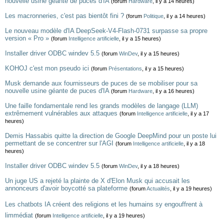
nouvelle usine géante de puces d'IA
(forum
Hardware
, il y a 14 heures)
Les macronneries, c'est pas bientôt fini ?
(forum
Politique
, il y a 14 heures)
Le nouveau modèle d'IA DeepSeek-V4-Flash-0731 surpasse sa propre
version « Pro »
(forum
Intelligence artificielle
, il y a 15 heures)
Installer driver ODBC windev 5.5
(forum
WinDev
, il y a 15 heures)
KOHOJ c'est mon pseudo ici
(forum
Présentations
, il y a 15 heures)
Musk demande aux fournisseurs de puces de se mobiliser pour sa
nouvelle usine géante de puces d'IA
(forum
Hardware
, il y a 16 heures)
Une faille fondamentale rend les grands modèles de langage (LLM)
extrêmement vulnérables aux attaques
(forum
Intelligence artificielle
, il y a 17
heures)
Demis Hassabis quitte la direction de Google DeepMind pour un poste lui
permettant de se concentrer sur l'AGI
(forum
Intelligence artificielle
, il y a 18
heures)
Installer driver ODBC windev 5.5
(forum
WinDev
, il y a 18 heures)
Un juge US a rejeté la plainte de X d'Elon Musk qui accusait les
annonceurs d'avoir boycotté sa plateforme
(forum
Actualités
, il y a 19 heures)
Les chatbots IA créent des religions et les humains sy engouffrent à
limmédiat
(forum
Intelligence artificielle
, il y a 19 heures)