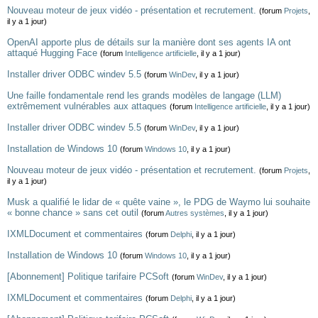
Nouveau moteur de jeux vidéo - présentation et recrutement.
(forum
Projets
,
il y a 1 jour)
OpenAI apporte plus de détails sur la manière dont ses agents IA ont
attaqué Hugging Face
(forum
Intelligence artificielle
, il y a 1 jour)
Installer driver ODBC windev 5.5
(forum
WinDev
, il y a 1 jour)
Une faille fondamentale rend les grands modèles de langage (LLM)
extrêmement vulnérables aux attaques
(forum
Intelligence artificielle
, il y a 1 jour)
Installer driver ODBC windev 5.5
(forum
WinDev
, il y a 1 jour)
Installation de Windows 10
(forum
Windows 10
, il y a 1 jour)
Nouveau moteur de jeux vidéo - présentation et recrutement.
(forum
Projets
,
il y a 1 jour)
Musk a qualifié le lidar de « quête vaine », le PDG de Waymo lui souhaite
« bonne chance » sans cet outil
(forum
Autres systèmes
, il y a 1 jour)
IXMLDocument et commentaires
(forum
Delphi
, il y a 1 jour)
Installation de Windows 10
(forum
Windows 10
, il y a 1 jour)
[Abonnement] Politique tarifaire PCSoft
(forum
WinDev
, il y a 1 jour)
IXMLDocument et commentaires
(forum
Delphi
, il y a 1 jour)