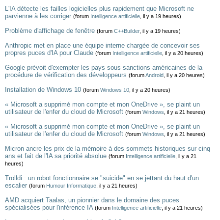
L'IA détecte les failles logicielles plus rapidement que Microsoft ne
parvienne à les corriger
(forum
Intelligence artificielle
, il y a 19 heures)
Problème d'affichage de fenêtre
(forum
C++Builder
, il y a 19 heures)
Anthropic met en place une équipe interne chargée de concevoir ses
propres puces d'IA pour Claude
(forum
Intelligence artificielle
, il y a 20 heures)
Google prévoit d'exempter les pays sous sanctions américaines de la
procédure de vérification des développeurs
(forum
Android
, il y a 20 heures)
Installation de Windows 10
(forum
Windows 10
, il y a 20 heures)
« Microsoft a supprimé mon compte et mon OneDrive », se plaint un
utilisateur de l'enfer du cloud de Microsoft
(forum
Windows
, il y a 21 heures)
« Microsoft a supprimé mon compte et mon OneDrive », se plaint un
utilisateur de l'enfer du cloud de Microsoft
(forum
Windows
, il y a 21 heures)
Micron ancre les prix de la mémoire à des sommets historiques sur cinq
ans et fait de l'IA sa priorité absolue
(forum
Intelligence artificielle
, il y a 21
heures)
Trolldi : un robot fonctionnaire se "suicide" en se jettant du haut d'un
escalier
(forum
Humour Informatique
, il y a 21 heures)
AMD acquiert Taalas, un pionnier dans le domaine des puces
spécialisées pour l'inférence IA
(forum
Intelligence artificielle
, il y a 21 heures)