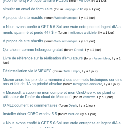
[Abonnement] Politique tarifaire PCSoft
(forum
WinDev
, il y a 1 jour)
simuler un envoi de formulaire
(forum
Langage PHP
, il y a 1 jour)
A propos de site réactifs
(forum
Web sémantique
, il y a 1 jour)
« Nous avons confié à GPT 5.6-Sol une vraie entreprise et lagent dIA a
menti, spammé et perdu 447 $ »
(forum
Intelligence artificielle
, il y a 1 jour)
A propos de site réactifs
(forum
Web sémantique
, il y a 1 jour)
Qui choisir comme hébergeur gratuit
(forum
Gratuit
, il y a 1 jour)
Livre de référence sur la réalisation d'émulateurs
(forum
Assembleur
, il y a 1
jour)
Désinstallation via MSIEXEC
(forum
Outils Delphi
, il y a 1 jour)
Micron ancre les prix de la mémoire à des sommets historiques sur cinq
ans et fait de l'IA sa priorité absolue
(forum
Intelligence artificielle
, il y a 1 jour)
« Microsoft a supprimé mon compte et mon OneDrive », se plaint un
utilisateur de l'enfer du cloud de Microsoft
(forum
Windows
, il y a 1 jour)
IXMLDocument et commentaires
(forum
Delphi
, il y a 1 jour)
Installer driver ODBC windev 5.5
(forum
WinDev
, il y a 1 jour)
« Nous avons confié à GPT 5.6-Sol une vraie entreprise et lagent dIA a