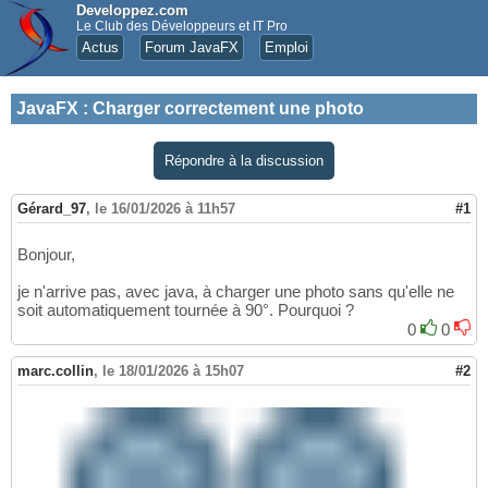
Developpez.com
Le Club des Développeurs et IT Pro
Actus
Forum JavaFX
Emploi
JavaFX
:
Charger correctement une photo
Répondre à la discussion
Gérard_97
,
le 16/01/2026 à 11h57
#1
Bonjour,
je n'arrive pas, avec java, à charger une photo sans qu'elle ne
soit automatiquement tournée à 90°. Pourquoi ?
0
0
marc.collin
,
le 18/01/2026 à 15h07
#2