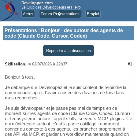
Developpez.com
Le Club des Développeurs et IT Pro
Actus
Forum Pr�sentations
Emploi
Présentations
:
Bonjour - dev autour des agents de
code (Claude Code, Cursor, Codex)
Répondre à la discussion
Skillselion
,
le 02/07/2026 à 22h37
#1
Bonjour à tous,
Je débarque sur Developpez et je suis content de rejoindre la
communauté après l'avoir croisée des dizaines de fois dans
mes recherches.
Je suis développeur et je passe pas mal de temps en ce
moment sur les agents de code (Claude Code, Codex, Cursor)
et l'écosystème autour : agent skills, serveurs MCP, plugins. Ce
qui m'intéresse surtout, c'est la partie outillage : comment
donner du contexte à ces agents, les brancher proprement à
des API via MCP, et garder un workflow maintenable quand on