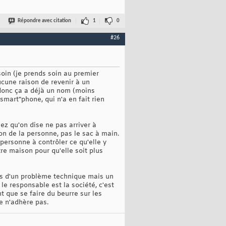
Répondre avec citation
1
0
#26
soin (je prends soin au premier
ucune raison de revenir à un
 donc ça a déjà un nom (moins
"smart"phone, qui n'a en fait rien
ez qu'on dise ne pas arriver à
ion de la personne, pas le sac à main.
 personne à contrôler ce qu'elle y
re maison pour qu'elle soit plus
n pas d'un problème technique mais un
le responsable est la société, c'est
t que se faire du beurre sur les
e n'adhère pas.