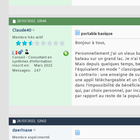
26/03/2022,
10h46
Claude40
portable basique
Membre très actif
Bonjour à tous,
Personnellement j'ai un vieux ba
Conseil - Consultant en
bateau sur un grand lac. Je n'ai
systèmes d'information
Mais depuis quelques temps, bea
Inscrit en
Mars 2015
l'équivalent en mode " classique
Messages
147
à contrario : une enseigne de s
une appli téléchargeable et un QR
dans l'impossibilité de bénéficie
qui, par choix personnel, par in
par rapport au reste de la popul
26/03/2022,
12h02
daerlnaxe
Membre expérimenté