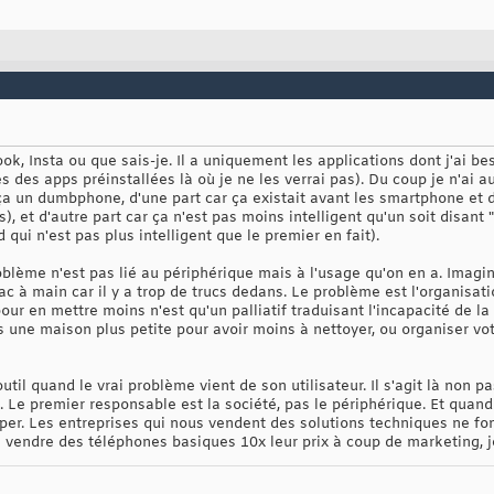
, Insta ou que sais-je. Il a uniquement les applications dont j'ai be
 des apps préinstallées là où je ne les verrai pas). Du coup je n'ai a
r ça un dumbphone, d'une part car ça existait avant les smartphone et
), et d'autre part car ça n'est pas moins intelligent qu'un soit disant 
d qui n'est pas plus intelligent que le premier en fait).
roblème n'est pas lié au périphérique mais à l'usage qu'on en a. Imagin
ac à main car il y a trop de trucs dedans. Le problème est l'organisat
our en mettre moins n'est qu'un palliatif traduisant l'incapacité de la
une maison plus petite pour avoir moins à nettoyer, ou organiser vot
'outil quand le vrai problème vient de son utilisateur. Il s'agit là no
Le premier responsable est la société, pas le périphérique. Et quand 
per. Les entreprises qui nous vendent des solutions techniques ne fon
e vendre des téléphones basiques 10x leur prix à coup de marketing, j