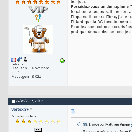
bonjour,
Possédez-vous un dumbphone ?
fonctionne toujours, il me sert à
Et quand il rendra l'âme, j'ai e
Et tant que la 3G fonctionnera e
Pour les connections sécurisées
pratique depuis des années je s
retraité
Inscrit en
Novembre
2004
Messages
9 021
27/03/2022,
22h14
vertex.3F
Membre éclairé
Envoyé par
Matthieu Vergne
Toujours à rejeter la faute sur 