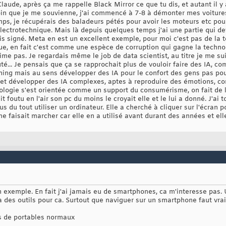
Claude, après ça me rappelle Black Mirror ce que tu dis, et autant il y
i loin que je me souvienne, j'ai commencé à 7-8 à démonter mes voitu
ps, je récupérais des baladeurs pétés pour avoir les moteurs etc pou
'électrotechnique. Mais là depuis quelques temps j'ai une partie qui d
ais signé. Meta en est un excellent exemple, pour moi c'est pas de la
que, en fait c'est comme une espèce de corruption qui gagne la techno
ime pas. Je regardais même le job de data scientist, au titre je me sui
outé... Je pensais que ça se rapprochait plus de vouloir faire des IA, c
ing mais au sens développer des IA pour le confort des gens pas pour l
ffet développer des IA complexes, aptes à reproduire des émotions, c
hnologie s'est orientée comme un support du consumérisme, on fait de l'
 foutu en l'air son pc du moins le croyait elle et le lui a donné. J'ai to
lus du tout utiliser un ordinateur. Elle a cherché à cliquer sur l'écran
 me faisait marcher car elle en a utilisé avant durant des années et elle
exemple. En fait j'ai jamais eu de smartphones, ca m'interesse pas. 
ja des outils pour ca. Surtout que naviguer sur un smartphone faut vrai
us de portables normaux