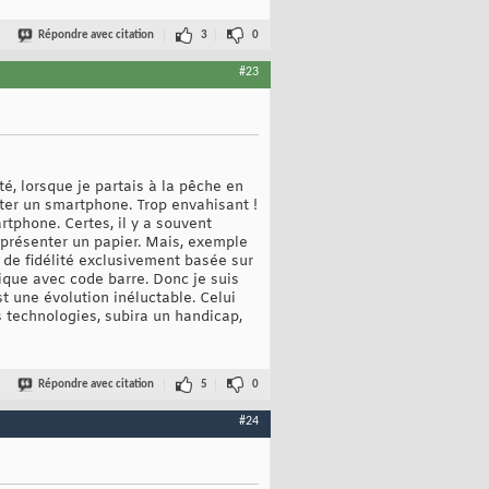
Répondre avec citation
3
0
#23
é, lorsque je partais à la pêche en
eter un smartphone. Trop envahisant !
phone. Certes, il y a souvent
 présenter un papier. Mais, exemple
 de fidélité exclusivement basée sur
sique avec code barre. Donc je suis
st une évolution inéluctable. Celui
s technologies, subira un handicap,
Répondre avec citation
5
0
#24