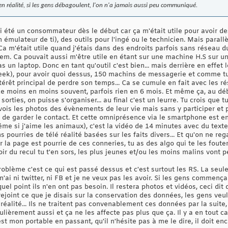
n réalité, si les gens débagoulent, l'on n'a jamais aussi peu communiqué.
ai été un consommateur dès le début car ça m'était utile pour avoir d
n émulateur de ti), des outils pour l'ingé ou le technicien. Mais paral
a m'était utile quand j'étais dans des endroits parfois sans réseau du 
m. Ca pouvait aussi m'être utile en étant sur une machine H.S sur un
as un laptop. Donc en tant qu'outil c'est bien... mais derrière en effet
eek), pour avoir quoi dessus, 150 machins de messagerie et comme tu l
êt principal de perdre son temps... Ca se cumule en fait avec les r
 de moins en moins souvent, parfois rien en 6 mois. Et même ça, au déb
orties, on puisse s'organiser... au final c'est un leurre. Tu crois que 
 vois les photos des évènements de leur vie mais sans y participer et
de garder le contact. Et cette omniprésence via le smartphone est encor
e si j'aime les animaux), c'est la vidéo de 14 minutes avec du texte 
urries de télé réalité basées sur les faits divers... Et qu'on ne regar
r la page est pourrie de ces conneries, tu as des algo qui te les foute
 avoir du recul tu t'en sors, les plus jeunes et/ou les moins malins vont
problème c'est ce qui est passé dessus et c'est surtout les RS. La seu
'ai ni twitter, ni FB et je ne veux pas les avoir. Si les gens commença
uel point ils n'en ont pas besoin. Il restera photos et vidéos, ceci dit
rejoint ce que je disais sur la conservation des données, les gens ve
 réalité... Ils ne traitent pas convenablement ces données par la suite,
gulièrement aussi et ça ne les affecte pas plus que ça. Il y a en tout
 est mon portable en passant, qu'il n'hésite pas à me le dire, il doit e