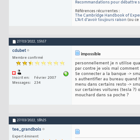
Recommandations pour débattre 
Références récurrentes :
The Cambridge Handbook of Exper
L’Art d’avoir toujours raison
(ou ce 
27/03/2022,
15h57
cdubet
impossible
Membre confirmé
personnellement je n utilise quas
par contre je vois mal comment
Se connecter a la banque -> sm
Inscrit en
Février 2007
s authentifier au bureau quand
Messages
234
menu dans certains resto -> sm
sur certaines voitures (tesla ?)
mouchard dans sa poche ?
27/03/2022,
18h25
tee_grandbois
Expert éminent