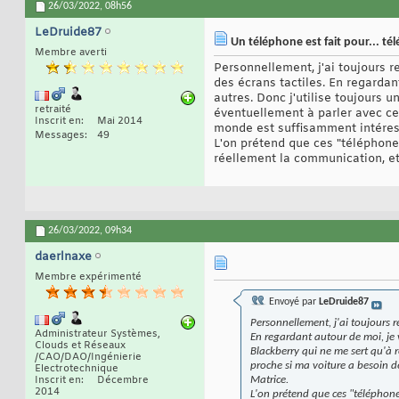
26/03/2022,
08h56
LeDruide87
Un téléphone est fait pour... té
Membre averti
Personnellement, j'ai toujours r
des écrans tactiles. En regardan
autres. Donc j'utilise toujours
retraité
éventuellement à parler avec ce
Inscrit en
Mai 2014
monde est suffisamment intéress
Messages
49
L'on prétend que ces "téléphone
réellement la communication, et
26/03/2022,
09h34
daerlnaxe
Membre expérimenté
Envoyé par
LeDruide87
Personnellement, j'ai toujours r
Administrateur Systèmes,
En regardant autour de moi, je v
Clouds et Réseaux
Blackberry qui ne me sert qu'à 
/CAO/DAO/Ingénierie
proche si ma voiture a besoin d
Electrotechnique
Inscrit en
Décembre
Matrice.
2014
L'on prétend que ces "téléphone