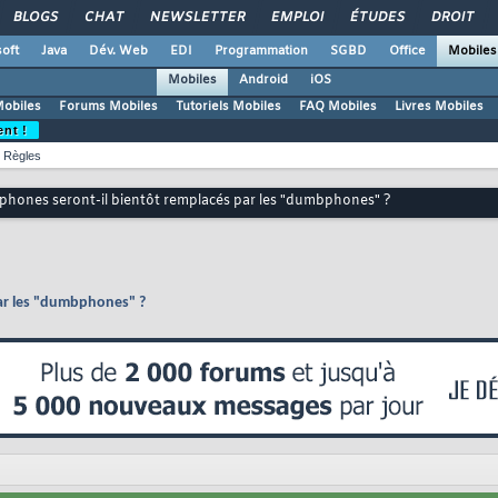
BLOGS
CHAT
NEWSLETTER
EMPLOI
ÉTUDES
DROIT
oft
Java
Dév. Web
EDI
Programmation
SGBD
Office
Mobiles
Mobiles
Android
iOS
Mobiles
Forums Mobiles
Tutoriels Mobiles
FAQ Mobiles
Livres Mobiles
ent !
Règles
phones seront-il bientôt remplacés par les "dumbphones" ?
par les "dumbphones" ?