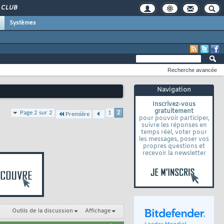
CLUB
Systèmes
Recherche avancée
Navigation
Inscrivez-vous
gratuitement
Page 2 sur 2
1
2
Première
pour pouvoir participer,
suivre les réponses en
temps réel, voter pour
les messages, poser vos
propres questions et
recevoir la newsletter
Outils de la discussion
Affichage