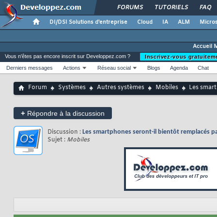
FORUMS
TUTORIELS
FAQ
DI/DSI Solutions d'entreprise
Cloud
IA
ALM
Micros
Accueil 
Vous n'êtes pas encore inscrit sur Developpez.com ?
Inscrivez-vous gratuitem
Derniers messages
Actions
Réseau social
Blogs
Agenda
Chat
Forum
Systèmes
Autres systèmes
Mobiles
Les smart
+
Répondre à la discussion
Discussion :
Les smartphones seront-il bientôt remplacés 
Sujet :
Mobiles