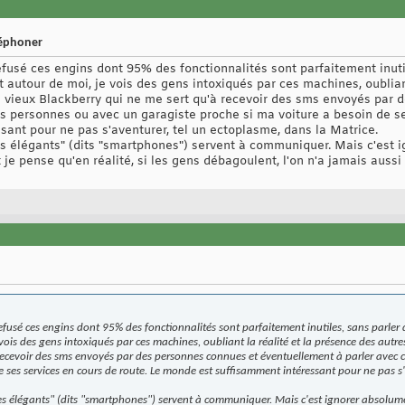
léphoner
efusé ces engins dont 95% des fonctionnalités sont parfaitement inut
t autour de moi, je vois des gens intoxiqués par ces machines, oublian
 un vieux Blackberry qui ne me sert qu'à recevoir des sms envoyés par
s personnes ou avec un garagiste proche si ma voiture a besoin de se
ant pour ne pas s'aventurer, tel un ectoplasme, dans la Matrice.
s élégants" (dits "smartphones") servent à communiquer. Mais c'est 
 je pense qu'en réalité, si les gens débagoulent, l'on n'a jamais aus
efusé ces engins dont 95% des fonctionnalités sont parfaitement inutiles, sans parler 
ois des gens intoxiqués par ces machines, oubliant la réalité et la présence des autres
recevoir des sms envoyés par des personnes connues et éventuellement à parler avec 
e ses services en cours de route. Le monde est suffisamment intéressant pour ne pas s'
s élégants" (dits "smartphones") servent à communiquer. Mais c'est ignorer absolume