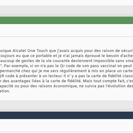
sique Alcatel One Touch que j'avais acquis pour des raison de sécurit
 toujours eu que ce portable et je n'ai jamais éprouvé le besoin d'ach
ucoup de gestes de la vie courante deviennent impossible sans smart
". Par exemple, si on n'a pas le Qr code de son pass vaccinal on peut
upermarché chez qui je me sers régulièrement à mis en place un carte
 code à présenter à un lecteur. Il n' y a pas la carte de fidélité clas
r des avantages liées à la carte de fidélité. Mais tout compte fait, c'e
capacité ou pour des raisons économique, ne suivra pas l'évolution de
ation.