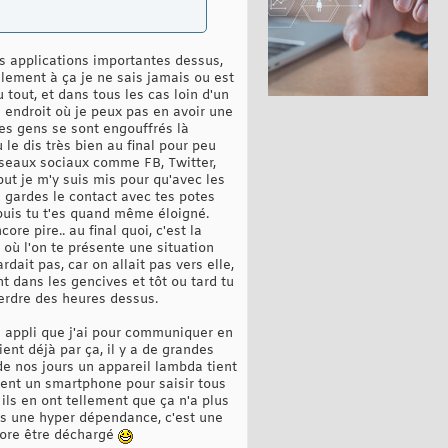
es applications importantes dessus,
lèlement à ça je ne sais jamais ou est
tout, et dans tous les cas loin d'un
 endroit où je peux pas en avoir une
 les gens se sont engouffrés là
e dis très bien au final pour peu
éseaux sociaux comme FB, Twitter,
ut je m'y suis mis pour qu'avec les
tu gardes le contact avec tes potes
 puis tu t'es quand même éloigné.
e pire.. au final quoi, c'est la
où l'on te présente une situation
dait pas, car on allait pas vers elle,
nt dans les gencives et tôt ou tard tu
 perdre des heures dessus.
le appli que j'ai pour communiquer en
ient déjà par ça, il y a de grandes
 de nos jours un appareil lambda tient
ulent un smartphone pour saisir tous
 ils en ont tellement que ça n'a plus
 cas une hyper dépendance, c'est une
ncore être déchargé