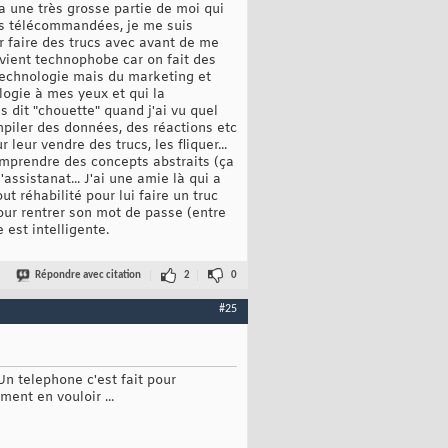
 a une très grosse partie de moi qui
res télécommandées, je me suis
r faire des trucs avec avant de me
evient technophobe car on fait des
 technologie mais du marketing et
logie à mes yeux et qui la
s dit "chouette" quand j'ai vu quel
ompiler des données, des réactions etc
eur vendre des trucs, les fliquer...
omprendre des concepts abstraits (ça
assistanat... J'ai une amie là qui a
ut réhabilité pour lui faire un truc
 pour rentrer son mot de passe (entre
 est intelligente.
Répondre avec citation
2
0
#25
Un telephone c'est fait pour
ment en vouloir ...