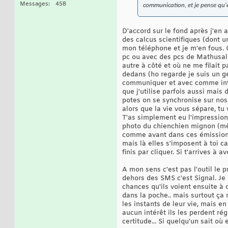
Messages
458
communication, et je pense qu'e
D'accord sur le fond après j'en 
des calcus scientifiques (dont u
mon téléphone et je m'en fous. C
pc ou avec des pcs de Mathusale
autre à côté et où ne me filait p
dedans (ho regarde je suis un g
communiquer et avec comme intér
que j'utilise parfois aussi mais
potes on se synchronise sur nos s
alors que la vie vous sépare, tu
T'as simplement eu l'impression 
photo du chienchien mignon (mêm
comme avant dans ces émissions po
mais là elles s'imposent à toi ca
finis par cliquer. Si t'arrives à
A mon sens c'est pas l'outil le 
dehors des SMS c'est Signal. Je n
chances qu'ils voient ensuite à q
dans la poche.. mais surtout ça 
les instants de leur vie, mais en
aucun intérêt ils les perdent ré
certitude... Si quelqu'un sait où