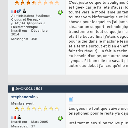
C'est juste ce que tu soulignes 
est geek car je l'ai été d'auss
tourné vers le modélisme un tem
Administrateur Systèmes,
tourner vers l'informatique et l
Clouds et Réseaux
choses pour lesquelles j'ai jam
/CAO/DAO/Ingénierie
cie... sur un support technologi
Electrotechnique
Inscrit en
Décembre
transforme en tout ce que je n'a
2014
était le but au final j'étais dég
Messages
458
pour aider dans le machine learn
et à terme surtout et bien en e
fait très rêveur). En fait la tec
eu besoin d'un pc, une autre avait
sympa... Et bien elle ne savait p
autre), au début j'ai cru qu'elle
26/03/2022,
13h35
stephanerain
Membre averti
Les gens ne font que suivre mon 
telephoner, pour le reste y'a de
Inscrit en
Mars 2005
Bref tant mieux si on trouve pl
Messages
37