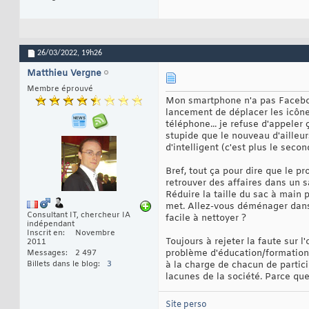
26/03/2022,
19h26
Matthieu Vergne
Membre éprouvé
Mon smartphone n'a pas Facebook
lancement de déplacer les icônes
téléphone... je refuse d'appele
stupide que le nouveau d'ailleurs
d'intelligent (c'est plus le secon
Bref, tout ça pour dire que le p
retrouver des affaires dans un s
Réduire la taille du sac à main p
met. Allez-vous déménager dans 
Consultant IT, chercheur IA
facile à nettoyer ?
indépendant
Inscrit en
Novembre
Toujours à rejeter la faute sur l
2011
problème d'éducation/formation. 
Messages
2 497
Billets dans le blog
3
à la charge de chacun de partici
lacunes de la société. Parce qu
Site perso