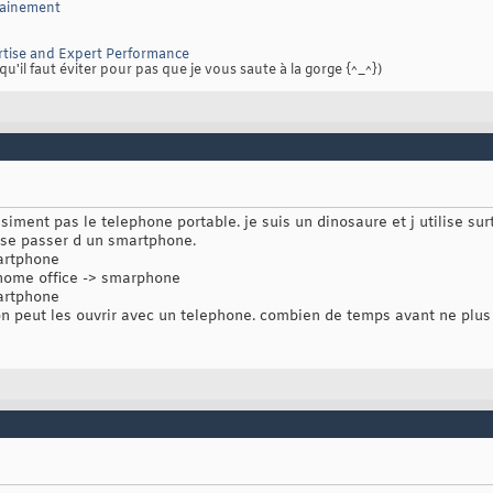
sainement
tise and Expert Performance
qu'il faut éviter pour pas que je vous saute à la gorge {^_^})
iment pas le telephone portable. je suis un dinosaure et j utilise surt
 se passer d un smartphone.
artphone
 home office -> smarphone
artphone
 on peut les ouvrir avec un telephone. combien de temps avant ne plus