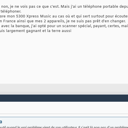
non, je ne vois pas ce que c'est. Mais j'ai un téléphone portable depu
 téléphoner.
ncore mon 5300 Xpress Music au cas où et qui sert surtout pour écoute
n France ainsi que mes 2 appareils, je ne suis pas prêt d'en changer.
 avec la banque, j'ai opté pour un scanner spécial, payant, certes, m
uis largement gagnant et la terre aussi
l'outil quand le vrai problème vient de son utilisateur. Il s'agit là non pas d'un prob