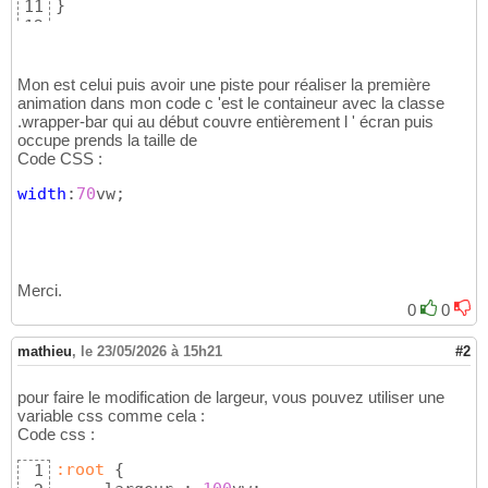
}
11
28
12
<
div
class
=
"bar four"
>
29
.left
{
13
<
div
class
=
"letter"
>
30
width
:
30
vw;

14
<
span
>
d 
</
span
>
31
height
:
100
%;

Mon est celui puis avoir une piste pour réaliser la première
15
</
div
>
32
animation dans mon code c 'est le containeur avec la classe
background-color
:
#a39300
16
</
div
>
33
.wrapper-bar qui au début couvre entièrement l ' écran puis
}
17
34
occupe prends la taille de
.wrapper-bar
{
18
35
Code CSS :
width
:
70
vw;

19
</
div
>
36
height
:
100
%;

20
</
main
>
37
width
:
70
vw;
position
:
relative
;

21
display
:
flex
22
}
23
24
.bg-picture
{
25
Merci.
position
:
absolute
;

26
0
0
top
:
0
;

27
left
:
0
;

28
mathieu
,
le 23/05/2026 à 15h21
#2
width
:
100
%;

29
height
:
100
%;

30
pour faire le modification de largeur, vous pouvez utiliser une
z-index
:
1
31
variable css comme cela :
}
32
Code css :
33
.bg-picture
  img
{
34
:root
{
1
width
:
100
%;

35