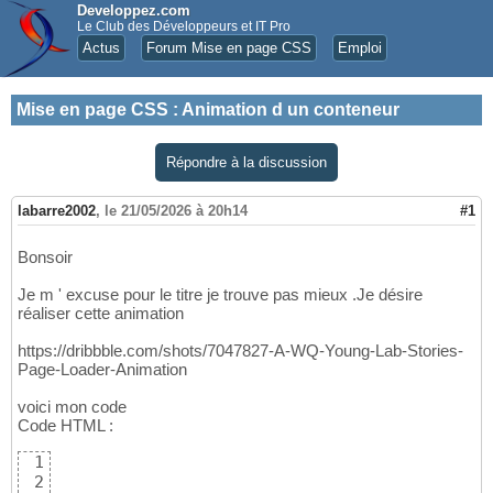
Developpez.com
Le Club des Développeurs et IT Pro
Actus
Forum Mise en page CSS
Emploi
Mise en page CSS
:
Animation d un conteneur
Répondre à la discussion
labarre2002
,
le 21/05/2026 à 20h14
#1
Bonsoir
Je m ' excuse pour le titre je trouve pas mieux .Je désire
réaliser cette animation
https://dribbble.com/shots/7047827-A-WQ-Young-Lab-Stories-
Page-Loader-Animation
voici mon code
Code HTML :
1
2