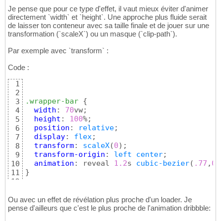
Je pense que pour ce type d'effet, il vaut mieux éviter d'animer
directement `width` et `height`. Une approche plus fluide serait
de laisser ton conteneur avec sa taille finale et de jouer sur une
transformation (`scaleX`) ou un masque (`clip-path`).
Par exemple avec `transform` :
Code :
1
2
.wrapper-bar
{
3
width
: 
70
vw;

4
height
: 
100
%;

5
position
: 
relative
;

6
display
: 
flex
;

7
transform
: 
scaleX
(
0
)
;

8
transform-origin
: 
left
center
;

9
animation
: reveal 
1.2
s 
cubic-bezier
(
.77
,
0
,
10
}
11
12
@keyframes
 reveal 
{
13
  to 
{
14
Ou avec un effet de révélation plus proche d'un loader. Je
transform
: 
scaleX
(
1
)
;

pense d'ailleurs que c'est le plus proche de l'animation dribbble:
15
}
16