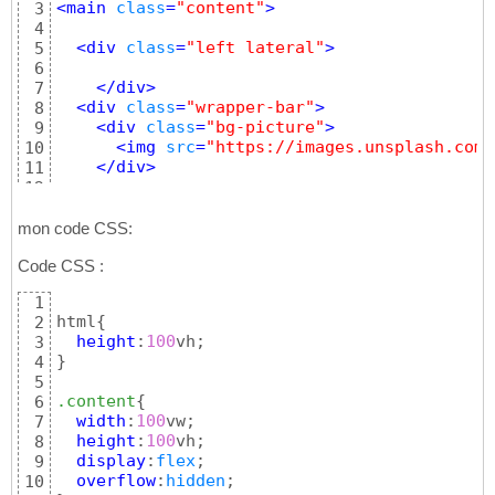
<
main
class
=
"content"
>
3
4
<
div
class
=
"left lateral"
>
5
6
</
div
>
7
<
div
class
=
"wrapper-bar"
>
8
<
div
class
=
"bg-picture"
>
9
<
img
src
=
"https://images.unsplash.com/
10
</
div
>
11
12
<
div
class
=
"bar one"
>
13
<
div
class
=
"letter"
>
14
mon code CSS:
<
span
>
a 
</
span
>
15
Code CSS :
</
div
>
16
</
div
>
17
1
<
div
class
=
"bar two"
>
18
html
{
2
<
div
class
=
"letter"
>
19
height
:
100
3
<
span
>
b 
</
span
>
20
}
4
</
div
>
21
5
</
div
>
22
.content
{
6
<
div
class
=
"bar three"
>
23
width
:
100
vw;

7
<
div
class
=
"letter"
>
24
height
:
100
vh;

8
<
span
>
c 
</
span
>
25
display
:
flex
;

9
</
div
>
26
overflow
:
hidden
10
</
div
>
27