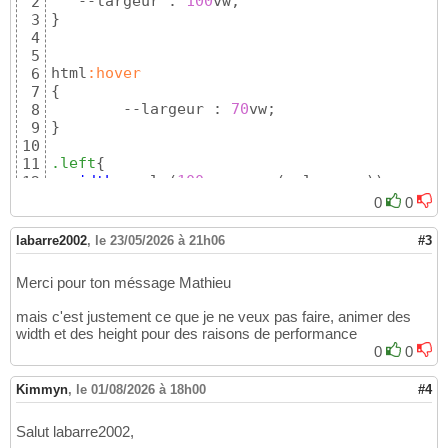
   --largeur : 
100
2
height
:
100
%;

36
}
3
  object-fit:
cover
37
4
}
38
5
39
html
:hover
6
.bar
{
40
{
7
flex
:
0
0
25
%;

41
	--largeur : 
70
8
opacity
:
.5
;

42
}
9
z-index
:
2
;

43
10
}
44
.left
{
11
.one
{
45
width
: calc
(
100
vw - var
(
--largeur
)
)
12
background-color
:
#dfada2
46
}
13
0
0
}
47
.wrapper-bar
{
14
48
width
: var
(
--largeur
)
15
.two
{
labarre2002
49
,
le 23/05/2026 à 21h06
#3
}
16
background-color
:
#f88779
50
}
51
Merci pour ton méssage Mathieu
52
.three
{
53
mais c'est justement ce que je ne veux pas faire, animer des
background-color
:
#897471
54
width et des height pour des raisons de performance
}
55
0
0
56
.four
{
57
Kimmyn
,
le 01/08/2026 à 18h00
#4
background-color
:
#b3a3a3
58
}
59
Salut labarre2002,