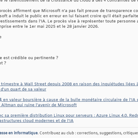
té le ralentissement de la croissance du cloud à des « contraintes de 
u procès affirment que Microsoft n'a pas fait preuve de transparence 
soft a induit le public en erreur en lui faisant croire qu'il était parfai
estissements dans l'IA. Le procès vise à représenter toute personne 
prise entre le 1er mai 2025 et le 28 janvier 2026.
e
 est crédible ou pertinente ?
et ?
 trimestre à Wall Street depuis 2008 en raison des inquiétudes liées à 
 d'un quart de sa valeur
$ en valeur boursière à cause de la bulle monétaire circulaire de l'IA 
 Altman qui ruine l'avenir de Microsoft
ec sa première distribution Linux pour serveurs : Azure Linux 4.0. Re
structures cloud modernes et de l'IA
esse en informatique
. Contribuez au club : corrections, suggestions, critiques,