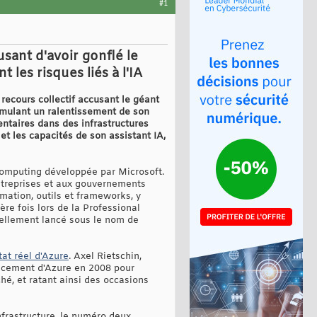
#1
sant d'avoir gonflé le
 les risques liés à l'IA
recours collectif accusant le géant
simulant un ralentissement de son
entaires dans des infrastructures
 et les capacités de son assistant IA,
computing développée par Microsoft.
 entreprises et aux gouvernements
mation, outils et frameworks, y
ère fois lors de la Professional
iellement lancé sous le nom de
tat réel d'Azure
. Axel Rietschin,
ancement d'Azure en 2008 pour
hé, et ratant ainsi des occasions
infrastructure, le numéro deux