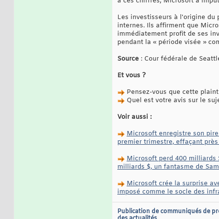
à ces chiffres, Microsoft a impu
Les investisseurs à l'origine d
internes. Ils affirment que Micro
immédiatement profit de ses inv
pendant la « période visée » com
Source
: Cour fédérale de Seattl
Et vous ?
Pensez-vous que cette plainte
Quel est votre avis sur le suj
Voir aussi :
Microsoft enregistre son pire
premier trimestre, effaçant près
Microsoft perd 400 milliards 
milliards $, un fantasme de Sam
Microsoft crée la surprise av
imposé comme le socle des infra
Publication de communiqués de pr
des actualités