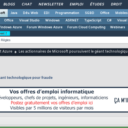
BLOGS
CHAT
NEWSLETTER
EMPLOI
ÉTUDES
DROIT
oft
Java
Dév. Web
EDI
Programmation
SGBD
Office
Mobiles
Office
Visual Studio
Windows
ASP.NET
TypeScript
C#
Visual
Windows Azure
Forum Windows Azure
Forum Cloud Computing
Webinars
ent !
Règles
t Azure
Les actionnaires de Microsoft poursuivent le géant technologiq
géant technologique pour fraude