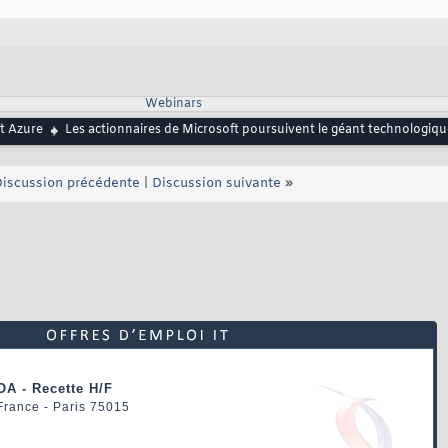
Webinars
t Azure
Les actionnaires de Microsoft poursuivent le géant technologiq
iscussion précédente
|
Discussion suivante
»
OA - Recette H/F
 France - Paris 75015