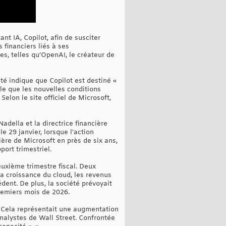
nt IA, Copilot, afin de susciter
 financiers liés à ses
s, telles qu’OpenAI, le créateur de
té indique que Copilot est destiné «
ble que les nouvelles conditions
Selon le site officiel de Microsoft,
della et la directrice financière
le 29 janvier, lorsque l’action
ière de Microsoft en près de six ans,
port trimestriel.
euxième trimestre fiscal. Deux
la croissance du cloud, les revenus
dent. De plus, la société prévoyait
premiers mois de 2026.
. Cela représentait une augmentation
analystes de Wall Street. Confrontée