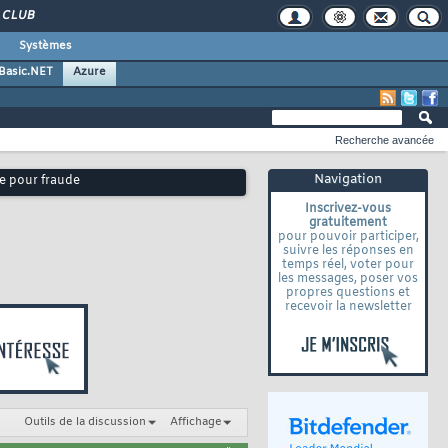
CLUB
Systèmes
 Basic.NET
Azure
Recherche avancée
Navigation
ue pour fraude
Inscrivez-vous
gratuitement
pour pouvoir participer,
suivre les réponses en
temps réel, voter pour
les messages, poser vos
propres questions et
recevoir la newsletter
Outils de la discussion
Affichage