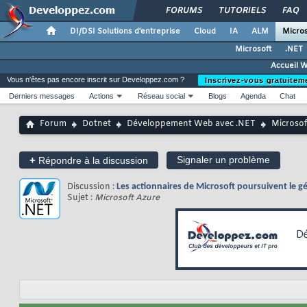
FORUMS
TUTORIELS
FAQ
DI/DSI Solutions d'entreprise
Cloud
IA
ALM
Micros
Microsoft
.NET
Accueil 
Vous n'êtes pas encore inscrit sur Developpez.com ?
Inscrivez-vous gratuitem
Derniers messages
Actions
Réseau social
Blogs
Agenda
Chat
Forum
Dotnet
Développement Web avec .NET
Microsof
+
Signaler un problème
Répondre à la discussion
Discussion :
Les actionnaires de Microsoft poursuivent le 
Sujet :
Microsoft Azure