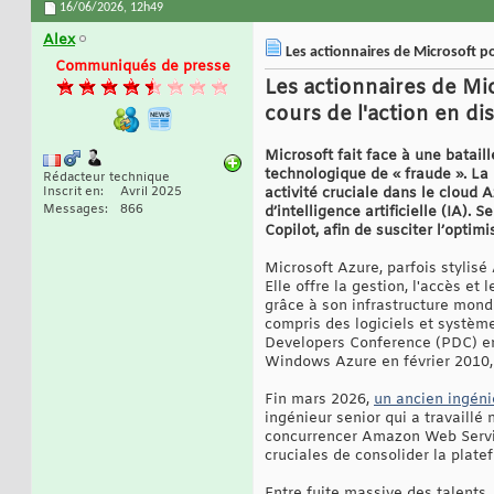
16/06/2026,
12h49
Alex
Les actionnaires de Microsoft p
Communiqués de presse
Les actionnaires de Mic
cours de l'action en dis
Microsoft fait face à une batail
technologique de « fraude ». La
Rédacteur technique
Inscrit en
Avril 2025
activité cruciale dans le cloud 
Messages
866
d’intelligence artificielle (IA).
Copilot, afin de susciter l’optim
Microsoft Azure, parfois stylis
Elle offre la gestion, l'accès e
grâce à son infrastructure mond
compris des logiciels et système
Developers Conference (PDC) en 
Windows Azure en février 2010, 
Fin mars 2026,
un ancien ingénie
ingénieur senior qui a travaill
concurrencer Amazon Web Services
cruciales de consolider la plate
Entre fuite massive des talents,