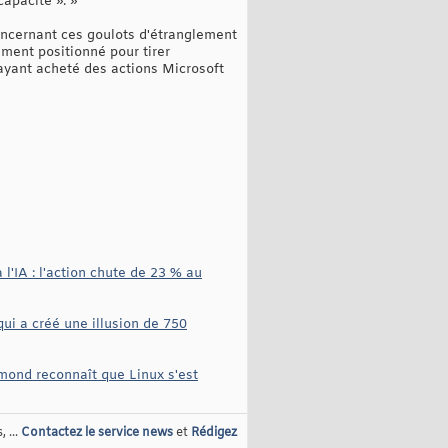
capacité ». »
concernant ces goulots d'étranglement
tement positionné pour tirer
ayant acheté des actions Microsoft
l'IA : l'action chute de 23 % au
qui a créé une illusion de 750
dmond reconnaît que Linux s'est
 ...
Contactez le service news
et
Rédigez