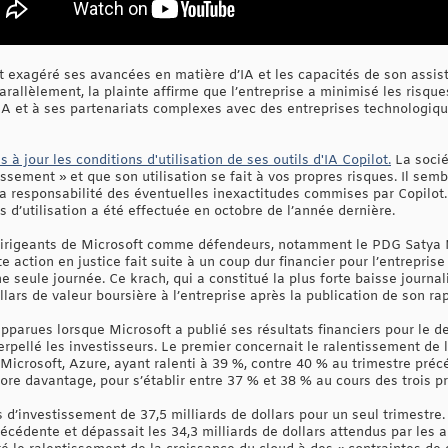
it exagéré ses avancées en matière d’IA et les capacités de son assista
rallèlement, la plainte affirme que l’entreprise a minimisé les risques
IA et à ses partenariats complexes avec des entreprises technologique
 à jour les conditions d'utilisation de ses outils d'IA Copilot.
La socié
ssement » et que son utilisation se fait à vos propres risques. Il sem
 la responsabilité des éventuelles inexactitudes commises par Copilot. 
s d’utilisation a été effectuée en octobre de l’année dernière.
 dirigeants de Microsoft comme défendeurs, notamment le PDG Satya Na
 action en justice fait suite à un coup dur financier pour l’entreprise 
 seule journée. Ce krach, qui a constitué la plus forte baisse journal
llars de valeur boursière à l’entreprise après la publication de son rap
 apparues lorsque Microsoft a publié ses résultats financiers pour le d
erpellé les investisseurs. Le premier concernait le ralentissement de 
icrosoft, Azure, ayant ralenti à 39 %, contre 40 % au trimestre précé
core davantage, pour s’établir entre 37 % et 38 % au cours des trois 
 d’investissement de 37,5 milliards de dollars pour un seul trimestre
écédente et dépassait les 34,3 milliards de dollars attendus par les 