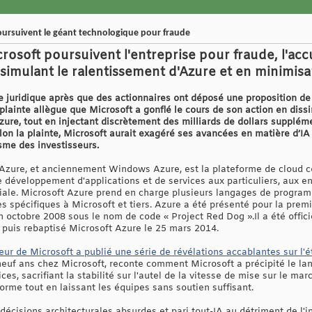
oursuivent le géant technologique pour fraude
rosoft poursuivent l'entreprise pour fraude, l'accu
simulant le ralentissement d'Azure et en minimisant
le juridique après que des actionnaires ont déposé une proposition de 
 plainte allègue que Microsoft a gonflé le cours de son action en dis
Azure, tout en injectant discrètement des milliards de dollars supplém
 Selon la plainte, Microsoft aurait exagéré ses avancées en matière d’IA
isme des investisseurs.
é Azure, et anciennement Windows Azure, est la plateforme de cloud 
t le développement d'applications et de services aux particuliers, aux
iale. Microsoft Azure prend en charge plusieurs langages de program
s spécifiques à Microsoft et tiers. Azure a été présenté pour la premi
octobre 2008 sous le nom de code « Project Red Dog ».Il a été offic
puis rebaptisé Microsoft Azure le 25 mars 2014.
ur de Microsoft a publié une série de révélations accablantes sur l'é
é neuf ans chez Microsoft, reconte comment Microsoft a précipité le l
, sacrifiant la stabilité sur l'autel de la vitesse de mise sur le marc
forme tout en laissant les équipes sans soutien suffisant.
 décisions architecturales absurdes et pari tout-IA au détriment de l'