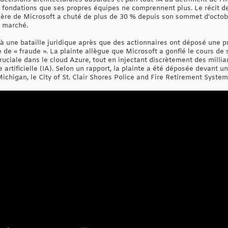
s fondations que ses propres équipes ne comprennent plus. Le récit 
sière de Microsoft a chuté de plus de 30 % depuis son sommet d'octob
e marché.
à une bataille juridique après que des actionnaires ont déposé une pr
de « fraude ». La plainte allègue que Microsoft a gonflé le cours de
ruciale dans le cloud Azure, tout en injectant discrètement des milli
e artificielle (IA). Selon un rapport, la plainte a été déposée devant u
chigan, le City of St. Clair Shores Police and Fire Retirement System