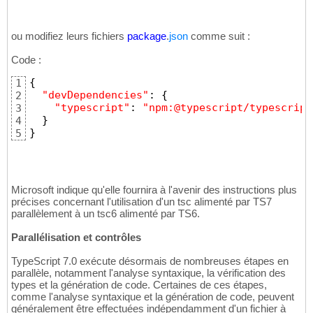
ou modifiez leurs fichiers
package
.
json
comme suit :
Code :
{
1
"devDependencies"
:
{
2
"typescript"
:
"npm:@typescript/typescript
3
}
4
}
5
Microsoft indique qu'elle fournira à l'avenir des instructions plus
précises concernant l'utilisation d'un tsc alimenté par TS7
parallèlement à un tsc6 alimenté par TS6.
Parallélisation et contrôles
TypeScript 7.0 exécute désormais de nombreuses étapes en
parallèle, notamment l'analyse syntaxique, la vérification des
types et la génération de code. Certaines de ces étapes,
comme l'analyse syntaxique et la génération de code, peuvent
généralement être effectuées indépendamment d'un fichier à