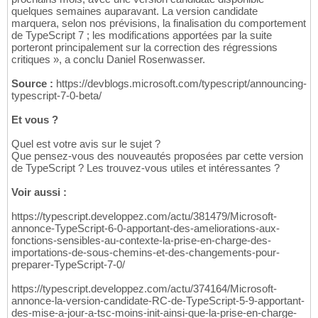
quelques semaines auparavant. La version candidate
marquera, selon nos prévisions, la finalisation du comportement
de TypeScript 7 ; les modifications apportées par la suite
porteront principalement sur la correction des régressions
critiques », a conclu Daniel Rosenwasser.
Source :
https://devblogs.microsoft.com/typescript/announcing-
typescript-7-0-beta/
Et vous ?
Quel est votre avis sur le sujet ?
Que pensez-vous des nouveautés proposées par cette version
de TypeScript ? Les trouvez-vous utiles et intéressantes ?
Voir aussi :
https://typescript.developpez.com/actu/381479/Microsoft-
annonce-TypeScript-6-0-apportant-des-ameliorations-aux-
fonctions-sensibles-au-contexte-la-prise-en-charge-des-
importations-de-sous-chemins-et-des-changements-pour-
preparer-TypeScript-7-0/
https://typescript.developpez.com/actu/374164/Microsoft-
annonce-la-version-candidate-RC-de-TypeScript-5-9-apportant-
des-mise-a-jour-a-tsc-moins-init-ainsi-que-la-prise-en-charge-