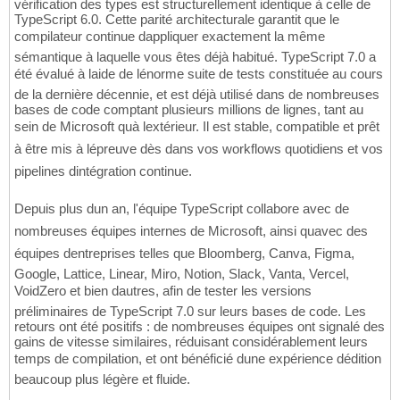
vérification des types est structurellement identique à celle de
TypeScript 6.0. Cette parité architecturale garantit que le
compilateur continue dappliquer exactement la même
sémantique à laquelle vous êtes déjà habitué. TypeScript 7.0 a
été évalué à laide de lénorme suite de tests constituée au cours
de la dernière décennie, et est déjà utilisé dans de nombreuses
bases de code comptant plusieurs millions de lignes, tant au
sein de Microsoft quà lextérieur. Il est stable, compatible et prêt
à être mis à lépreuve dès dans vos workflows quotidiens et vos
pipelines dintégration continue.
Depuis plus dun an, l'équipe TypeScript collabore avec de
nombreuses équipes internes de Microsoft, ainsi quavec des
équipes dentreprises telles que Bloomberg, Canva, Figma,
Google, Lattice, Linear, Miro, Notion, Slack, Vanta, Vercel,
VoidZero et bien dautres, afin de tester les versions
préliminaires de TypeScript 7.0 sur leurs bases de code. Les
retours ont été positifs : de nombreuses équipes ont signalé des
gains de vitesse similaires, réduisant considérablement leurs
temps de compilation, et ont bénéficié dune expérience dédition
beaucoup plus légère et fluide.