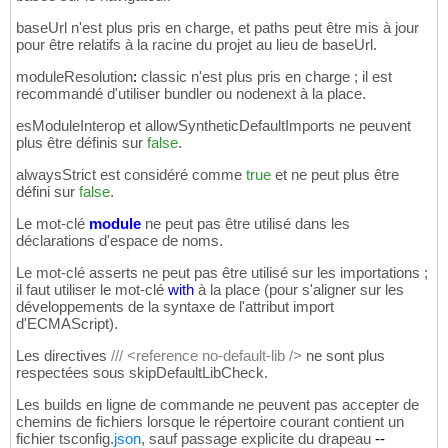
baseUrl n'est plus pris en charge, et paths peut être mis à jour
pour être relatifs à la racine du projet au lieu de baseUrl.
moduleResolution
:
classic n'est plus pris en charge ; il est
recommandé d'utiliser bundler ou nodenext à la place.
esModuleInterop et allowSyntheticDefaultImports ne peuvent
plus être définis sur
false
.
alwaysStrict est considéré comme
true
et ne peut plus être
défini sur
false
.
Le mot-clé
module
ne peut pas être utilisé dans les
déclarations d'espace de noms.
Le mot-clé asserts ne peut pas être utilisé sur les importations ;
il faut utiliser le mot-clé
with
à la place (pour s'aligner sur les
développements de la syntaxe de l'attribut import
d'ECMAScript).
Les directives
/// <reference no-default-lib />
ne sont plus
respectées sous skipDefaultLibCheck.
Les builds en ligne de commande ne peuvent pas accepter de
chemins de fichiers lorsque le répertoire courant contient un
fichier tsconfig.
json
, sauf passage explicite du drapeau
--