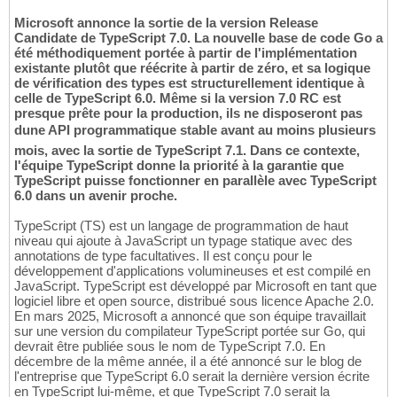
Microsoft annonce la sortie de la version Release
Candidate de TypeScript 7.0. La nouvelle base de code Go a
été méthodiquement portée à partir de l'implémentation
existante plutôt que réécrite à partir de zéro, et sa logique
de vérification des types est structurellement identique à
celle de TypeScript 6.0. Même si la version 7.0 RC est
presque prête pour la production, ils ne disposeront pas
dune API programmatique stable avant au moins plusieurs
mois, avec la sortie de TypeScript 7.1. Dans ce contexte,
l'équipe TypeScript donne la priorité à la garantie que
TypeScript puisse fonctionner en parallèle avec TypeScript
6.0 dans un avenir proche.
TypeScript (TS) est un langage de programmation de haut
niveau qui ajoute à JavaScript un typage statique avec des
annotations de type facultatives. Il est conçu pour le
développement d'applications volumineuses et est compilé en
JavaScript. TypeScript est développé par Microsoft en tant que
logiciel libre et open source, distribué sous licence Apache 2.0.
En mars 2025, Microsoft a annoncé que son équipe travaillait
sur une version du compilateur TypeScript portée sur Go, qui
devrait être publiée sous le nom de TypeScript 7.0. En
décembre de la même année, il a été annoncé sur le blog de
l'entreprise que TypeScript 6.0 serait la dernière version écrite
en TypeScript lui-même, et que TypeScript 7.0 serait la