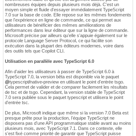
nombreuses équipes depuis plusieurs mois déjà. C'est un
moyen simple et fluide d'essayer immédiatement TypeScript
7.0 sur la base de code. Elle repose sur les mêmes fondements
que l'expérience en ligne de commande, ce qui permet aux
utilisateurs de bénéficier des mêmes améliorations de
performances dans leur éditeur que sur la ligne de commande.
Microsoft précise par ailleurs qu'elle s'appuie également sur le
protocole Language Server Protocol, ce qui facilite son
exécution dans la plupart des éditeurs modernes, voire dans
des outils tels que Copilot CLI.
Utilisation en parallèle avec TypeScript 6.0
Afin d'aider les utilisateurs à passer de TypeScript 6.0 à
TypeScript 7.0, la version bêta est disponible via le paquet
@
typescript
/
native
-
preview en utilisant le point d'entrée tsgo.
Cela permet de valider et de comparer facilement les résultats
de tsc et de tsgo. Cependant, la version stable de TypeScript
7.0 sera publiée sous le paquet typescript et utilisera le point
d'entrée tsc.
De plus, Microsoft indique que même si la version 7.0 Beta est
presque prête pour la production, l'équipe TypeScript ne
disposera pas d'une API programmatique stable avant au moins
plusieurs mois, avec TypeScript 7.1. Dans ce contexte, elle
s'est fixé comme priorité de garantir que TypeScript puisse