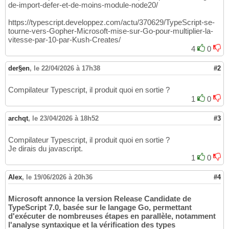
de-import-defer-et-de-moins-module-node20/
https://typescript.developpez.com/actu/370629/TypeScript-se-
tourne-vers-Gopher-Microsoft-mise-sur-Go-pour-multiplier-la-
vitesse-par-10-par-Kush-Creates/
4
0
der§en
,
le 22/04/2026 à 17h38
#2
Compilateur Typescript, il produit quoi en sortie ?
1
0
archqt
,
le 23/04/2026 à 18h52
#3
Compilateur Typescript, il produit quoi en sortie ?
Je dirais du javascript.
1
0
Alex
,
le 19/06/2026 à 20h36
#4
Microsoft annonce la version Release Candidate de
TypeScript 7.0, basée sur le langage Go, permettant
d'exécuter de nombreuses étapes en parallèle, notamment
l'analyse syntaxique et la vérification des types