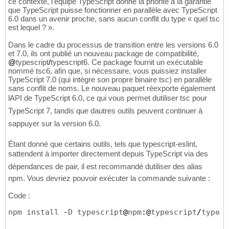
ce contexte, l'équipe TypeScript donne la priorité à la garantie
que TypeScript puisse fonctionner en parallèle avec TypeScript
6.0 dans un avenir proche, sans aucun conflit du type « quel tsc
est lequel ? ».
Dans le cadre du processus de transition entre les versions 6.0
et 7.0, ils ont publié un nouveau package de compatibilité,
@
typescript
/
typescript6. Ce package fournit un exécutable
nommé tsc6, afin que, si nécessaire, vous puissiez installer
TypeScript 7.0 (qui intègre son propre binaire tsc) en parallèle
sans conflit de noms. Le nouveau paquet réexporte également
lAPI de TypeScript 6.0, ce qui vous permet dutiliser tsc pour
TypeScript 7, tandis que dautres outils peuvent continuer à
sappuyer sur la version 6.0.
Étant donné que certains outils, tels que typescript-eslint,
sattendent à importer directement depuis TypeScript via des
dépendances de pair, il est recommandé dutiliser des alias
npm. Vous devriez pouvoir exécuter la commande suivante :
Code :
npm install 
-
D typescript
@
npm
:@
typescript
/
typesc