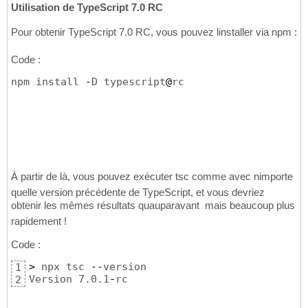
Utilisation de TypeScript 7.0 RC
Pour obtenir TypeScript 7.0 RC, vous pouvez linstaller via npm :
Code :
npm install 
-
D typescript
@
rc
À partir de là, vous pouvez exécuter tsc comme avec nimporte
quelle version précédente de TypeScript, et vous devriez
obtenir les mêmes résultats quauparavant  mais beaucoup plus
rapidement !
Code :
>
 npx tsc 
--
version

1
Version 7.0.1
-
rc
2