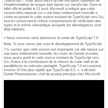
TypeScript 7, mais aussi parce qu'elle officialise l'abandon de
l'implémentation de longue date basée sur JavaScript. Dans le
billet officiel publié le 21 avril, Microsoft a indiqué que cette
version bêta reposait sur « une base entièrement nouvelle »,
créée en portant le code source existant de TypeScript vers Go,
tout en conservant le même comportement de vérification des
types et la même sémantique auxquels les développeurs sont
déjà habitués.
« Nous sommes ravis dannoncer la sortie de TypeScript 7.0
Beta. Si vous navez pas suivi le développement de TypeScript
7.0, sachez que cette version est importante car elle repose sur
une base entièrement nouvelle. Au cours de l'année écoulée,
nous avons porté le code source existant de TypeScript vers
Go. Grâce à la combinaison de la vitesse du code natif et du
parallélisme en mémoire partagée, TypeScript 7.0 est souvent
environ 10 fois plus rapide que TypeScript 6.0. », a déclaré
Daniel Rosenwasser, chef de produit principal chez Microsoft.