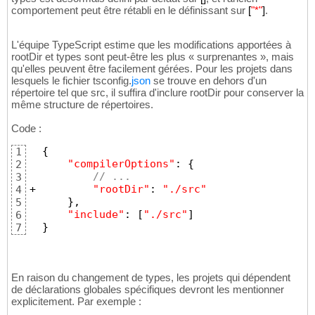
comportement peut être rétabli en le définissant sur
[
"*"
]
.
L'équipe TypeScript estime que les modifications apportées à
rootDir et types sont peut-être les plus « surprenantes », mais
qu'elles peuvent être facilement gérées. Pour les projets dans
lesquels le fichier tsconfig.
json
se trouve en dehors d'un
répertoire tel que src, il suffira d'inclure rootDir pour conserver la
même structure de répertoires.
Code :
{
1
"compilerOptions"
:
{
2
// ...
3
+
"rootDir"
:
"./src"
4
}
,
5
"include"
:
[
"./src"
]
6
}
7
En raison du changement de types, les projets qui dépendent
de déclarations globales spécifiques devront les mentionner
explicitement. Par exemple :