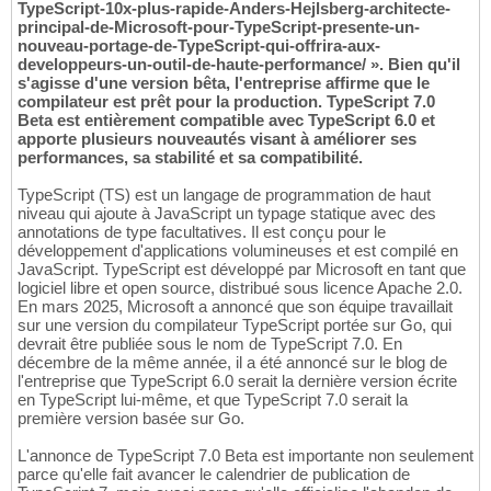
TypeScript-10x-plus-rapide-Anders-Hejlsberg-architecte-
principal-de-Microsoft-pour-TypeScript-presente-un-
nouveau-portage-de-TypeScript-qui-offrira-aux-
developpeurs-un-outil-de-haute-performance/ ». Bien qu'il
s'agisse d'une version bêta, l'entreprise affirme que le
compilateur est prêt pour la production. TypeScript 7.0
Beta est entièrement compatible avec TypeScript 6.0 et
apporte plusieurs nouveautés visant à améliorer ses
performances, sa stabilité et sa compatibilité.
TypeScript (TS) est un langage de programmation de haut
niveau qui ajoute à JavaScript un typage statique avec des
annotations de type facultatives. Il est conçu pour le
développement d'applications volumineuses et est compilé en
JavaScript. TypeScript est développé par Microsoft en tant que
logiciel libre et open source, distribué sous licence Apache 2.0.
En mars 2025, Microsoft a annoncé que son équipe travaillait
sur une version du compilateur TypeScript portée sur Go, qui
devrait être publiée sous le nom de TypeScript 7.0. En
décembre de la même année, il a été annoncé sur le blog de
l'entreprise que TypeScript 6.0 serait la dernière version écrite
en TypeScript lui-même, et que TypeScript 7.0 serait la
première version basée sur Go.
L'annonce de TypeScript 7.0 Beta est importante non seulement
parce qu'elle fait avancer le calendrier de publication de