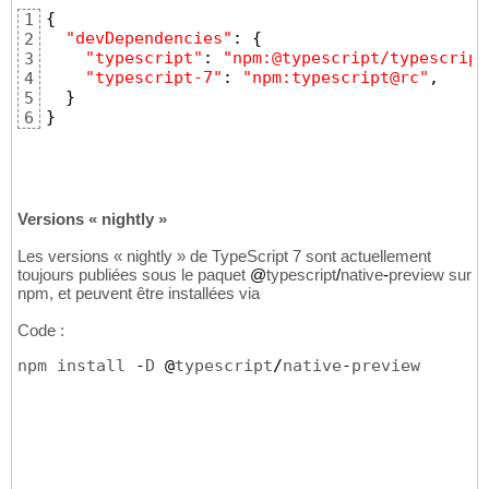
{
1
"devDependencies"
:
{
2
"typescript"
:
"npm:@typescript/typescript
3
"typescript-7"
:
"npm:typescript@rc"
,
4
}
5
}
6
Versions « nightly »
Les versions « nightly » de TypeScript 7 sont actuellement
toujours publiées sous le paquet
@
typescript
/
native
-
preview sur
npm, et peuvent être installées via
Code :
npm install 
-
D 
@
typescript
/
native
-
preview