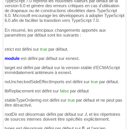
TypeScript 7.0 reprend les nouvelles valeurs par défaut de la
version 6.0 et génère des erreurs critiques en cas d'utilisation
de drapeaux ou de constructions obsolètes dans TypeScript
6.0. Microsoft encourage les développeurs à adopter TypeScript
6.0 afin de faciliter la transition vers TypeScript 7.0.
En résumé, les principaux changements apportés aux
paramètres par défaut sont les suivants :
strict est défini sur
true
par défaut.
module
est défini par défaut sur esnext.
target est défini par défaut sur la version stable d'ECMAScript
immédiatement antérieure à esnext.
noUncheckedSideEffectImports est défini sur
true
par défaut.
libReplacement est défini sur
false
par défaut
stableTypeOrdering est défini sur
true
par défaut et ne peut pas
être désactivé.
rootDir est désormais défini par défaut sur .
/
, et les répertoires
de sources internes doivent être spécifiés explicitement.
types est désormais défini par défaut sur
[
]
, et l'ancien