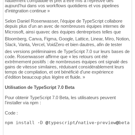
hautement compatible et prêt à être mis à l'épreuve dès
aujourd'hui dans vos workflows quotidiens et vos pipelines
d'intégration continue »
Selon Daniel Rosenwasser, l'équipe de TypeScript collabore
depuis plus d'un an avec de nombreuses équipes internes de
Microsoft, ainsi quavec des équipes dentreprises telles que
Bloomberg, Canva, Figma, Google, Lattice, Linear, Miro, Notion,
Slack, Vanta, Vercel, VoidZero et bien dautres, afin de tester
des versions préliminaires de TypeScript 7.0 sur leurs bases de
code. Rosenwasser affirme que « les retours ont été
extrêmement positifs : de nombreuses équipes ont signalé des
gains de vitesse similaires, réduisant considérablement leurs
temps de compilation, et ont bénéficié d'une expérience
d'édition beaucoup plus légère et fluide. »
Utilisation de TypeScript 7.0 Beta
Pour obtenir TypeScript 7.0 Beta, les utilisateurs peuvent
l'installer via npm :
Code :
npm install 
-
D 
@
typescript
/
native
-
preview
@
beta