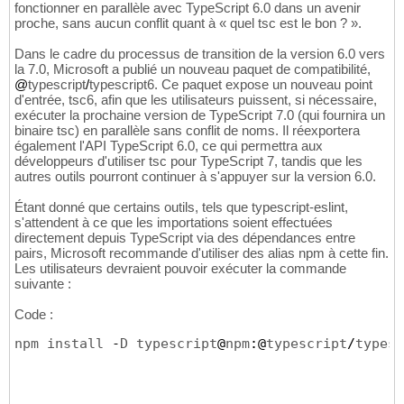
fonctionner en parallèle avec TypeScript 6.0 dans un avenir
proche, sans aucun conflit quant à « quel tsc est le bon ? ».
Dans le cadre du processus de transition de la version 6.0 vers
la 7.0, Microsoft a publié un nouveau paquet de compatibilité,
@
typescript
/
typescript6. Ce paquet expose un nouveau point
d'entrée, tsc6, afin que les utilisateurs puissent, si nécessaire,
exécuter la prochaine version de TypeScript 7.0 (qui fournira un
binaire tsc) en parallèle sans conflit de noms. Il réexportera
également l'API TypeScript 6.0, ce qui permettra aux
développeurs d'utiliser tsc pour TypeScript 7, tandis que les
autres outils pourront continuer à s'appuyer sur la version 6.0.
Étant donné que certains outils, tels que typescript-eslint,
s'attendent à ce que les importations soient effectuées
directement depuis TypeScript via des dépendances entre
pairs, Microsoft recommande d'utiliser des alias npm à cette fin.
Les utilisateurs devraient pouvoir exécuter la commande
suivante :
Code :
npm install 
-
D typescript
@
npm
:@
typescript
/
typesc