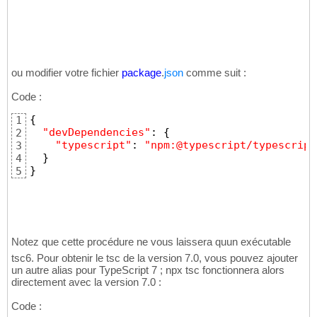
ou modifier votre fichier
package
.
json
comme suit :
Code :
{
1
"devDependencies"
:
{
2
"typescript"
:
"npm:@typescript/typescript
3
}
4
}
5
Notez que cette procédure ne vous laissera quun exécutable
tsc6. Pour obtenir le tsc de la version 7.0, vous pouvez ajouter
un autre alias pour TypeScript 7 ; npx tsc fonctionnera alors
directement avec la version 7.0 :
Code :