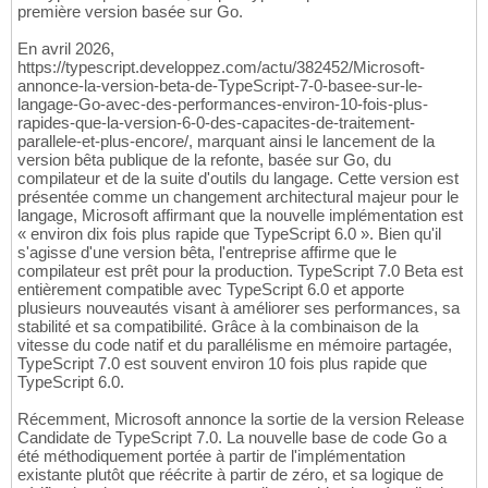
première version basée sur Go.
En avril 2026,
https://typescript.developpez.com/actu/382452/Microsoft-
annonce-la-version-beta-de-TypeScript-7-0-basee-sur-le-
langage-Go-avec-des-performances-environ-10-fois-plus-
rapides-que-la-version-6-0-des-capacites-de-traitement-
parallele-et-plus-encore/, marquant ainsi le lancement de la
version bêta publique de la refonte, basée sur Go, du
compilateur et de la suite d'outils du langage. Cette version est
présentée comme un changement architectural majeur pour le
langage, Microsoft affirmant que la nouvelle implémentation est
« environ dix fois plus rapide que TypeScript 6.0 ». Bien qu'il
s'agisse d'une version bêta, l'entreprise affirme que le
compilateur est prêt pour la production. TypeScript 7.0 Beta est
entièrement compatible avec TypeScript 6.0 et apporte
plusieurs nouveautés visant à améliorer ses performances, sa
stabilité et sa compatibilité. Grâce à la combinaison de la
vitesse du code natif et du parallélisme en mémoire partagée,
TypeScript 7.0 est souvent environ 10 fois plus rapide que
TypeScript 6.0.
Récemment, Microsoft annonce la sortie de la version Release
Candidate de TypeScript 7.0. La nouvelle base de code Go a
été méthodiquement portée à partir de l'implémentation
existante plutôt que réécrite à partir de zéro, et sa logique de