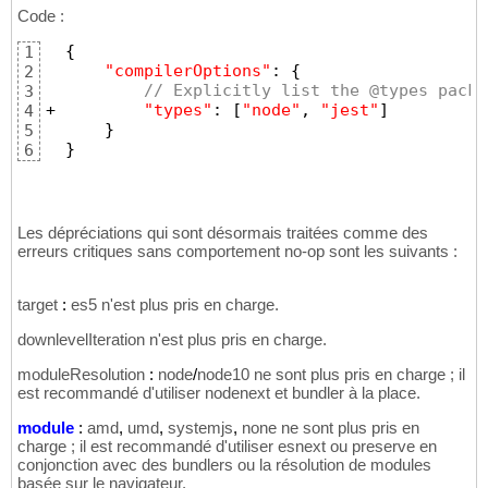
Code :
{
1
"compilerOptions"
:
{
2
// Explicitly list the @types packa
3
+
"types"
:
[
"node"
,
"jest"
]
4
}
5
}
6
Les dépréciations qui sont désormais traitées comme des
erreurs critiques sans comportement no-op sont les suivants :
target
:
es5 n'est plus pris en charge.
downlevelIteration n'est plus pris en charge.
moduleResolution
:
node
/
node10 ne sont plus pris en charge ; il
est recommandé d'utiliser nodenext et bundler à la place.
module
:
amd
,
umd
,
systemjs
,
none ne sont plus pris en
charge ; il est recommandé d'utiliser esnext ou preserve en
conjonction avec des bundlers ou la résolution de modules
basée sur le navigateur.