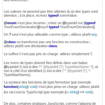
Les valeurs ne peuvent pas être utilisées là où des types sont
attendus ; à la place, écrivez
typeof
someValue.
@
enum
n'est plus reconnu ; créez un
@
typedef sur
(
typeof
YourEnumDeclaration
)
[
keyof
typeof
YourEnumDeclaration
]
.
Un
?
seul n'est plus utilisable comme type ; utilisez plutôt
any
.
@
class
ne transforme pas une fonction en constructeur ;
utilisez plutôt une déclaration
class
.
Le suffixe
!
n'est pas pris en charge  utilisez simplement T.
Les noms de types doivent être définis dans une balise
@
typedef (c'est-à-dire
/** @typedef {T} TypeAliasName */
), et
non à côté d'un identifiant (c'est-à-dire
/** @typedef {T} */
TypeAliasName
;
).
La syntaxe des fonctions de type fermeture (par exemple
function
(
string
)
:
void
) n'est plus prise en charge  utilisez plutôt
les raccourcis TypeScript (par exemple
(
s
:
string
)
=>
void
).
De plus, certaines pratiques JavaScript, comme l'aliasing de