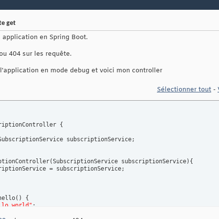
te get
 application en Spring Boot.
ou 404 sur les requête.
 l'application en mode debug et voici mon controller
Sélectionner tout
-
riptionController 
{
SubscriptionService subscriptionService;

ptionController
(
SubscriptionService subscriptionService
)
{
riptionService = subscriptionService;

hello
(
)
{
llo world"
;
