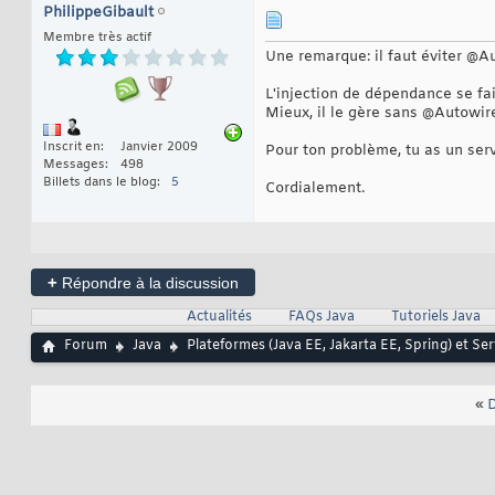
PhilippeGibault
Membre très actif
Une remarque: il faut éviter @A
L'injection de dépendance se fait
Mieux, il le gère sans @Autowir
Inscrit en
Janvier 2009
Pour ton problème, tu as un ser
Messages
498
Billets dans le blog
5
Cordialement.
+
Répondre à la discussion
Actualités
FAQs Java
Tutoriels Java
Forum
Java
Plateformes (Java EE, Jakarta EE, Spring) et Se
«
D