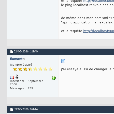
et la requête
http://localhost:80
le ping localhost renvoie des d
de même dans mon pom.xml "<nam
"spring.application.name=galaxi
et la requête
http://localhost:8
02/06/2026,
18h40
flamant
Membre éclairé
j'ai essayé aussi de changer le 
Inscrit en
Septembre
2006
Messages
739
03/06/2026,
09h44