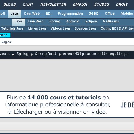
BLOGS
CHAT
NEWSLETTER
EMPLOI
ÉTUDES
DROIT
oft
Java
Dév. Web
EDI
Programmation
SGBD
Office
Mobiles
Java
Java Web
Spring
Android
Eclipse
NetBeans
Tutoriels Java
Livres Java
Vidéos Java
Sources Java
Outils, EDI & API Jav
ent !
Règles
rveurs
Spring
Spring Boot
erreur 404 pour une bête requête get