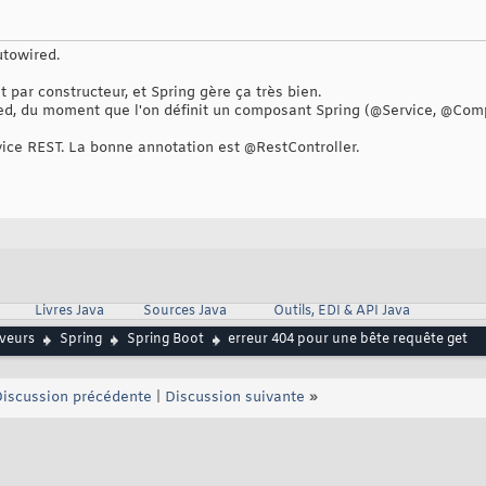
utowired.
 par constructeur, et Spring gère ça très bien.
ed, du moment que l'on définit un composant Spring (@Service, @Compo
vice REST. La bonne annotation est @RestController.
Livres Java
Sources Java
Outils, EDI & API Java
rveurs
Spring
Spring Boot
erreur 404 pour une bête requête get
iscussion précédente
|
Discussion suivante
»