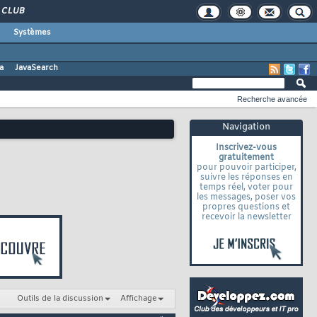
CLUB
Systèmes
a
JavaSearch
Recherche avancée
Navigation
Inscrivez-vous
gratuitement
pour pouvoir participer,
suivre les réponses en
temps réel, voter pour
les messages, poser vos
propres questions et
recevoir la newsletter
Outils de la discussion
Affichage