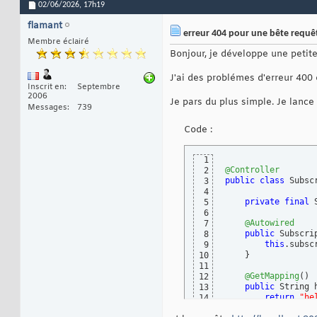
02/06/2026,
17h19
flamant
erreur 404 pour une bête requê
Membre éclairé
Bonjour, je développe une petite
J'ai des problémes d'erreur 400 
Inscrit en
Septembre
2006
Je pars du plus simple. Je lance
Messages
739
Code :
1
@Controller
2
public
class
 Subsc
3
4
private
final
 
5
6
@Autowired
7
public
 Subscri
8
this
.subsc
9
}
10
11
@GetMapping
(
)
12
public
 String 
13
return
"he
14
}
15