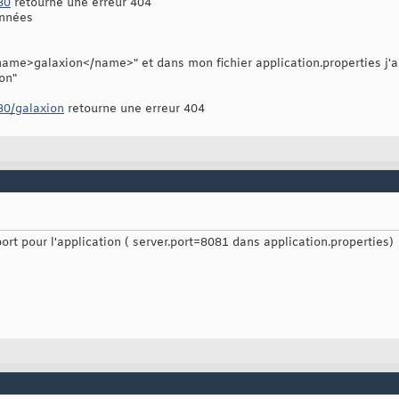
80
retourne une erreur 404
onnées
e>galaxion</name>" et dans mon fichier application.properties j'ai
on"
080/galaxion
retourne une erreur 404
port pour l'application ( server.port=8081 dans application.properties)