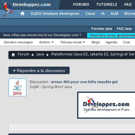
FORUMS
TUTORIELS
FAQ
DI/DSI Solutions d'entreprise
Cloud
IA
ALM
Micros
Forums Java
FAQ Java
Vous n'êtes pas encore inscrit sur Developpez.com ?
Inscrivez-vous gratuitem
Derniers messages
Actions
Réseau social
Blogs
Agenda
Chat
Forum
Java
Plateformes (Java EE, Jakarta EE, Spring) et Se
+
Répondre à la discussion
Discussion :
erreur 404 pour une bête requête get
Sujet :
Spring Boot Java