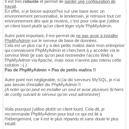
Il est très
robuste
et permet de
garder une configuration de
travail
.
En effet, si je bosse aujourd'hui sur une base avec un
environnement personnalisé, le lendemain, je retrouve tout cet
environnement dès que je reviens, c'est pour cela que j'utilise
un client lourd plutôt qu'un client léger style PhpMyAdmin.
Autre point important, il me permet de
ne pas avoir à installer
PhpMyAdmin
sur le serveur de base de données.
Cela est un plus car il y a des petits malins dans mon entreprise
qui connaissent PhpMyAdmin et cherchent à y accèder via le
serveur Web (je sais qu'on peut restreindre l'accès Web à
PhpMyAdmin via Apache, mais nous n'avons pas retenu cette
solution :-( )
Pas de PhpMyAdmin = Pas de petits malins !!
Autre point non négligeable, si j'ai dix serveurs MySQL, je n'ai
pas besoin d'installer dix PhpMyAdmin !!
(A noter qu'on peut en installer un seul et avoir plusieurs fichiers
de config suivant le serveur qu'on veut administrer)
Voila pourquoi j'utilise plutôt un client lourd. Cela dit, je
recommande PhpMyAdmin pour tout ce qui est lié à
l'hébergement, car il est le plus répandu et sans doute le plus
intuitif.