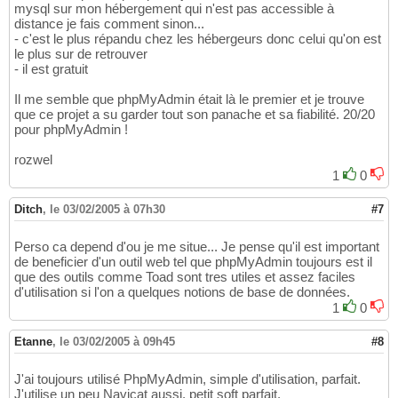
mysql sur mon hébergement qui n'est pas accessible à
distance je fais comment sinon...
- c'est le plus répandu chez les hébergeurs donc celui qu'on est
le plus sur de retrouver
- il est gratuit
Il me semble que phpMyAdmin était là le premier et je trouve
que ce projet a su garder tout son panache et sa fiabilité. 20/20
pour phpMyAdmin !
rozwel
1
0
Ditch
,
le 03/02/2005 à 07h30
#7
Perso ca depend d'ou je me situe... Je pense qu'il est important
de beneficier d'un outil web tel que phpMyAdmin toujours est il
que des outils comme Toad sont tres utiles et assez faciles
d'utilisation si l'on a quelques notions de base de données.
1
0
Etanne
,
le 03/02/2005 à 09h45
#8
J'ai toujours utilisé PhpMyAdmin, simple d'utilisation, parfait.
J'utilise un peu Navicat aussi, petit soft parfait.