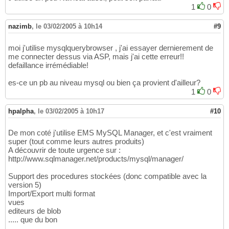
1
0
nazimb
,
le 03/02/2005 à 10h14
#9
moi j'utilise mysqlquerybrowser , j'ai essayer dernierement de
me connecter dessus via ASP, mais j'ai cette erreur!!
defaillance irrémédiable!
es-ce un pb au niveau mysql ou bien ça provient d'ailleur?
1
0
hpalpha
,
le 03/02/2005 à 10h17
#10
De mon coté j'utilise EMS MySQL Manager, et c'est vraiment
super (tout comme leurs autres produits)
A découvrir de toute urgence sur :
http://www.sqlmanager.net/products/mysql/manager/
Support des procedures stockées (donc compatible avec la
version 5)
Import/Export multi format
vues
editeurs de blob
..... que du bon