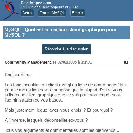
Developpez.com
Le Club des Développeurs et IT Pro
Actus
Forum MySQL
Emploi
MySQL
:
Quel est le meilleur client graphique pour
MySQL ?
Répondre à la discussion
Community Management
,
le 02/02/2005 à 19h01
#1
Bonjour à tous
Les fonctionnalités du client mysql en ligne de commande étant
pour le moins limitées, je suppose que la plupart d'entre vous
utilisent un client graphique que ce soit pour vos requêtes ou
l'administration de vos bases...
Mais justement, lequel avez-vous choisi ? Et pourquoi ?
A l'inverse, lesquels déconseilleriez-vous ?
Tous vos arguments et commentaires sont les bienvenus...