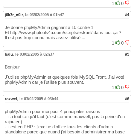
1
0
j0k3r_n0ir
,
le 03/02/2005 à 01h47
#4
Je donne phpMyAdmin gagnant à 10 contre 1
Et http://www.phptools4u.com/scripts/eskuel/ dans tout ça ?
Il est pas trop connu mais assez utilisé ...
1
0
balu
,
le 03/02/2005 à 02h37
#5
Bonjour,
J'utilise phpMyAdmin et quelques fois MySQL Front. J'ai voté
phpMyAdmin car je l'utilise plus souvent.
1
0
rozwel
,
le 03/02/2005 à 03h44
#6
phpMyAdmin pour moi pour 4 principales raisons :
- il a tout ce qu'il faut (c'est comme maxwell, pas la peine d'en
rajouter )
- il est en PHP : j'exclue d'office tous les clients d'admin
standalone parce que quand j'ai besoin d'administrer ma base