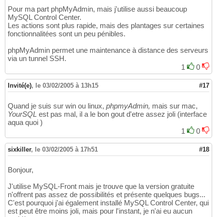
Pour ma part phpMyAdmin, mais j'utilise aussi beaucoup
MySQL Control Center.
Les actions sont plus rapide, mais des plantages sur certaines
fonctionnalitées sont un peu pénibles.
phpMyAdmin permet une maintenance à distance des serveurs
via un tunnel SSH.
1
0
Invité(e)
,
le 03/02/2005 à 13h15
#17
Quand je suis sur win ou linux,
phpmyAdmin,
mais sur mac,
YourSQL
est pas mal, il a le bon gout d'etre assez joli (interface
aqua quoi )
1
0
sixkiller
,
le 03/02/2005 à 17h51
#18
Bonjour,
J'utilise MySQL-Front mais je trouve que la version gratuite
n'offrent pas assez de possibilités et présente quelques bugs...
C'est pourquoi j'ai également installé MySQL Control Center, qui
est peut être moins joli, mais pour l'instant, je n'ai eu aucun