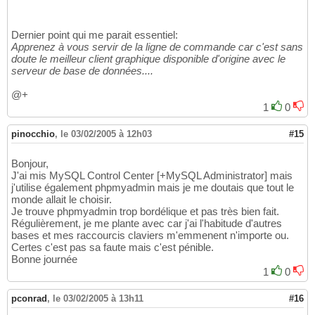
Dernier point qui me parait essentiel:
Apprenez à vous servir de la ligne de commande car c'est sans
doute le meilleur client graphique disponible d'origine avec le
serveur de base de données....
@+
1
0
pinocchio
,
le 03/02/2005 à 12h03
#15
Bonjour,
J'ai mis MySQL Control Center [+MySQL Administrator] mais
j'utilise également phpmyadmin mais je me doutais que tout le
monde allait le choisir.
Je trouve phpmyadmin trop bordélique et pas très bien fait.
Régulièrement, je me plante avec car j'ai l'habitude d'autres
bases et mes raccourcis claviers m'emmenent n'importe ou.
Certes c'est pas sa faute mais c'est pénible.
Bonne journée
1
0
pconrad
,
le 03/02/2005 à 13h11
#16