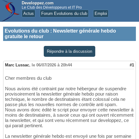
Developpez.com
Le Club des Développeurs et IT Pro
Actus
Forum Evolutions du club
Emploi
Evolutions du club
:
Newsletter générale hebdo
gratuite le retour
Répondre à la discussion
Marc Lussac
,
le 06/07/2026 à 20h44
#1
Cher membres du club
Nous avions été contraint par notre hébergeur de suspendre
provisoirement la newsletter générale hebdo pour raison
technique, le nombre de destinataires étant colossal cela ne
passe plus les nouvelles normes de contrôle anti spam.
Nous avons donc édité le script pour envoyer cette newsletter à
moins de destinataires, à savoir ceux qui ont ouvert récemment
la newsletter, et qui sont venu récemment sur developpez, ce
qui parait pertinent.
La newsletter générale hebdo est envoyé une fois par semaine