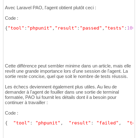
Avec Laravel PAO, l'agent obtient plutôt ceci :
Code :
{
"tool"
:
"phpunit"
,
"result"
:
"passed"
,
"tests"
:
1002
Cette différence peut sembler minime dans un article, mais elle
revêt une grande importance lors d'une session de l'agent. La
sortie reste concise, quel que soit le nombre de tests réussis.
Les échecs deviennent également plus utiles. Au lieu de
demander à l'agent de fouiller dans une sortie de terminal
formatée, PAO lui fournit les détails dont il a besoin pour
continuer à travailler :
Code :
{
"tool"
: 
"phpunit"
,  
"result"
: 
"failed"
,  
"tes