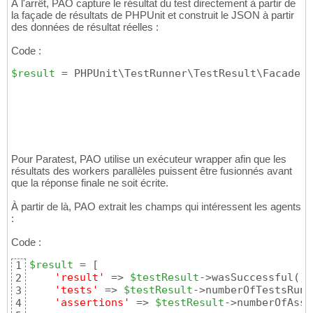
À l'arrêt, PAO capture le résultat du test directement à partir de
la façade de résultats de PHPUnit et construit le JSON à partir
des données de résultat réelles :
Code :
$result
 = PHPUnit\TestRunner\TestResult\Facade::
Pour Paratest, PAO utilise un exécuteur wrapper afin que les
résultats des workers parallèles puissent être fusionnés avant
que la réponse finale ne soit écrite.
À partir de là, PAO extrait les champs qui intéressent les agents
:
Code :
$result
 = 
[
1
'result'
 => 
$testResult
->wasSuccessful
(
)
 
2
'tests'
 => 
$testResult
->numberOfTestsRun
(
3
'assertions'
 => 
$testResult
->numberOfAsse
4