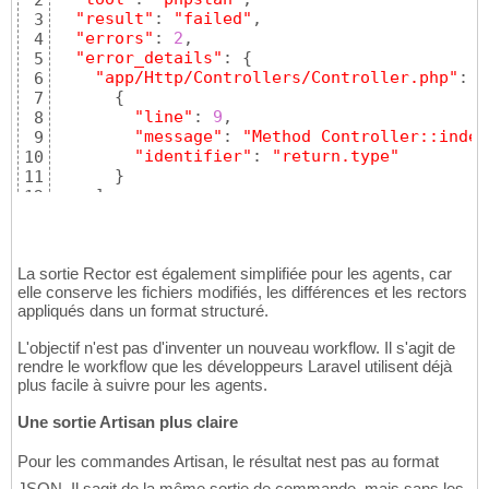
2
"result"
: 
"failed"
,

3
"errors"
: 
2
,

4
"error_details"
: 
{
5
"app/Http/Controllers/Controller.php"
: 
[
6
{
7
"line"
: 
9
,

8
"message"
: 
"Method Controller::index
9
"identifier"
: 
"return.type"
10
}
11
]
12
}
13
}
14
La sortie Rector est également simplifiée pour les agents, car
elle conserve les fichiers modifiés, les différences et les rectors
appliqués dans un format structuré.
L'objectif n'est pas d'inventer un nouveau workflow. Il s'agit de
rendre le workflow que les développeurs Laravel utilisent déjà
plus facile à suivre pour les agents.
Une sortie Artisan plus claire
Pour les commandes Artisan, le résultat nest pas au format
JSON. Il sagit de la même sortie de commande, mais sans les