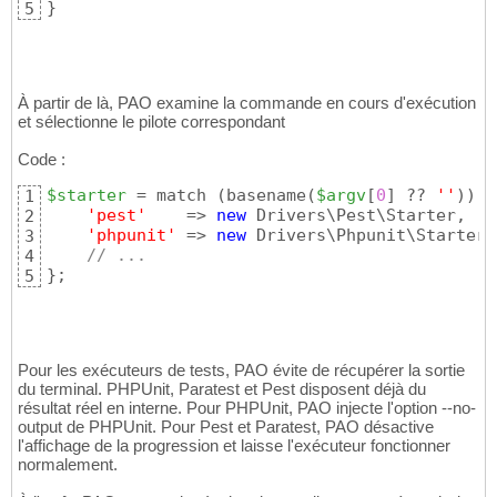
}
5
À partir de là, PAO examine la commande en cours d'exécution
et sélectionne le pilote correspondant
Code :
$starter
 = match 
(
basename
(
$argv
[
0
]
 ?? 
''
)
)
{
1
'pest'
    => 
new
 Drivers\Pest\Starter,

2
'phpunit'
 => 
new
 Drivers\Phpunit\Starter,

3
// ...
4
}
;
5
Pour les exécuteurs de tests, PAO évite de récupérer la sortie
du terminal. PHPUnit, Paratest et Pest disposent déjà du
résultat réel en interne. Pour PHPUnit, PAO injecte l'option --no-
output de PHPUnit. Pour Pest et Paratest, PAO désactive
l'affichage de la progression et laisse l'exécuteur fonctionner
normalement.