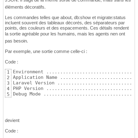
éléments décoratifs.
Les commandes telles que about, db:show et migrate:status
incluent souvent des tableaux décorés, des séparateurs par
points, des couleurs et des espacements. Ces détails rendent
la sortie agréable pour les humains, mais les agents nen ont
pas besoin.
Par exemple, une sortie comme celle-ci :
Code :
Environment .................................
1
Application Name ............................
2
Laravel Version .............................
3
PHP Version .................................
4
Debug Mode ..................................
5
devient
Code :