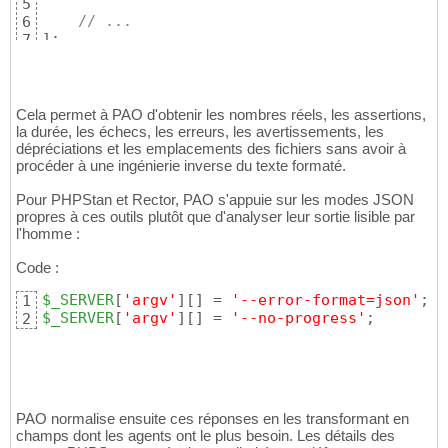
5
// ...
6
]
;
7
Cela permet à PAO d'obtenir les nombres réels, les assertions,
la durée, les échecs, les erreurs, les avertissements, les
dépréciations et les emplacements des fichiers sans avoir à
procéder à une ingénierie inverse du texte formaté.
Pour PHPStan et Rector, PAO s'appuie sur les modes JSON
propres à ces outils plutôt que d'analyser leur sortie lisible par
l'homme :
Code :
$_SERVER
[
'argv'
]
[
]
 = 
'--error-format=json'
1
$_SERVER
[
'argv'
]
[
]
 = 
'--no-progress'
;
2
PAO normalise ensuite ces réponses en les transformant en
champs dont les agents ont le plus besoin. Les détails des