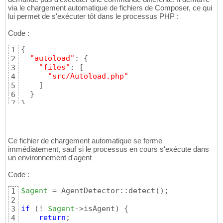
via le chargement automatique de fichiers de Composer, ce qui
lui permet de s'exécuter tôt dans le processus PHP :
Code :
{
1
"autoload"
: 
{
2
"files"
: 
[
3
"src/Autoload.php"
4
]
5
}
6
}
7
Ce fichier de chargement automatique se ferme
immédiatement, sauf si le processus en cours s'exécute dans
un environnement d'agent
Code :
$agent
 = AgentDetector::detect
(
)
;

1
2
if
(
! 
$agent
->isAgent
)
{
3
return
4