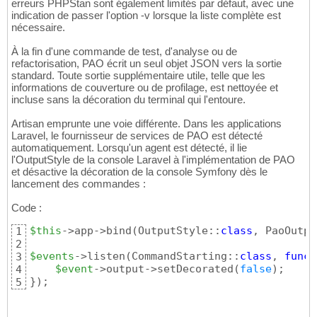
erreurs PHPStan sont également limités par défaut, avec une
indication de passer l'option -v lorsque la liste complète est
nécessaire.
À la fin d'une commande de test, d'analyse ou de
refactorisation, PAO écrit un seul objet JSON vers la sortie
standard. Toute sortie supplémentaire utile, telle que les
informations de couverture ou de profilage, est nettoyée et
incluse sans la décoration du terminal qui l'entoure.
Artisan emprunte une voie différente. Dans les applications
Laravel, le fournisseur de services de PAO est détecté
automatiquement. Lorsqu'un agent est détecté, il lie
l'OutputStyle de la console Laravel à l'implémentation de PAO
et désactive la décoration de la console Symfony dès le
lancement des commandes :
Code :
$this
->app->bind
(
OutputStyle::
class
, PaoOutpu
1
2
$events
->listen
(
CommandStarting::
class
, 
funct
3
$event
->output->setDecorated
(
false
)
4
}
)
;
5