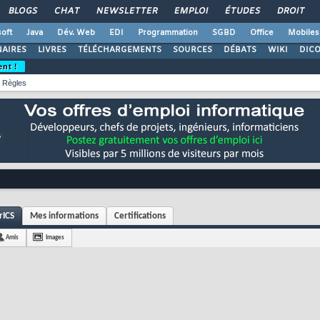
BLOGS
CHAT
NEWSLETTER
EMPLOI
ÉTUDES
DROIT
oft
Java
Dév. Web
EDI
Programmation
SGBD
Office
Mobiles
AIRES
LIVRES
TÉLÉCHARGEMENTS
SOURCES
DÉBATS
WIKI
DIC
ent !
Règles
rICS
Mes informations
Certifications
Amis
Images