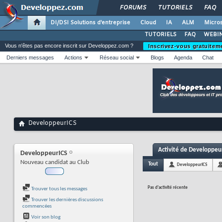
FORUMS
TUTORIELS
FAQ
DI/DSI Solutions d'entreprise
Cloud
IA
ALM
Micros
TUTORIELS
FAQ
WEBIN
Vous n'êtes pas encore inscrit sur Developpez.com ?
Inscrivez-vous gratuitem
Derniers messages
Actions
Réseau social
Blogs
Agenda
Chat
DeveloppeurICS
Activité de Developpeu
DeveloppeurICS
Nouveau candidat au Club
Tout
DeveloppeurICS
Pas d'activité récente
Trouver tous les messages
Trouver les dernières discussions
commencées
Voir son blog