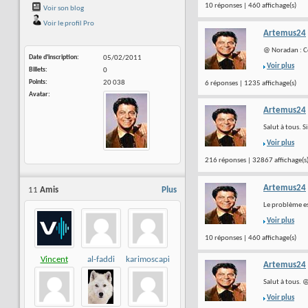
10 réponses | 460 affichage(s)
Voir son blog
Voir le profil Pro
Artemus24
@ Noradan : C
Date d'inscription
05/02/2011
Voir plus
Billets
0
Points
20 038
6 réponses | 1235 affichage(s)
Avatar
Artemus24
Salut à tous. 
Voir plus
216 réponses | 32867 affichage(s
Artemus24
11
Amis
Plus
Le problème es
Voir plus
10 réponses | 460 affichage(s)
Vincent
al-faddi
karimoscapitated
Artemus24
PETIT
Salut à tous. 
Voir plus