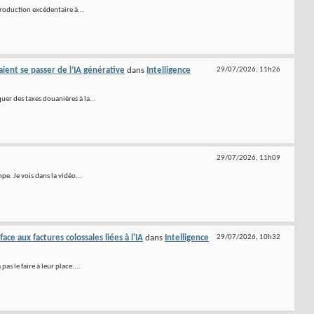
production excédentaire à...
ent se passer de l’IA générative
dans
Intelligence
29/07/2026,
11h26
uer des taxes douanières à la...
29/07/2026,
11h09
pe. Je vois dans la vidéo...
ce aux factures colossales liées à l'IA
dans
Intelligence
29/07/2026,
10h32
s le faire à leur place....