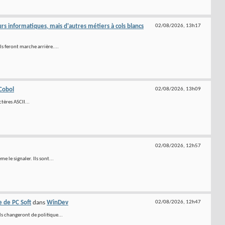
s informatiques, mais d'autres métiers à cols blancs
02/08/2026,
13h17
ls feront marche arrière....
Cobol
02/08/2026,
13h09
ctères ASCII...
02/08/2026,
12h57
e le signaler. Ils sont...
e de PC Soft
dans
WinDev
02/08/2026,
12h47
ls changeront de politique...