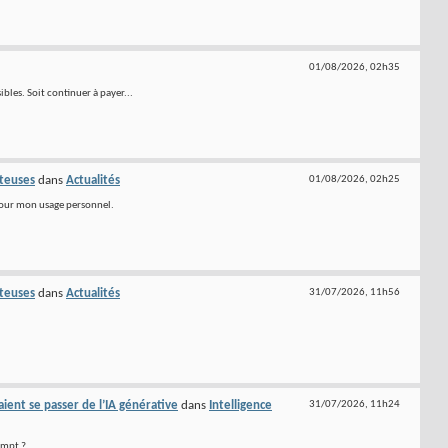
01/08/2026,
02h35
bles. Soit continuer à payer...
ûteuses
dans
Actualités
01/08/2026,
02h25
 pour mon usage personnel.
ûteuses
dans
Actualités
31/07/2026,
11h56
ent se passer de l’IA générative
dans
Intelligence
31/07/2026,
11h24
ompt ?