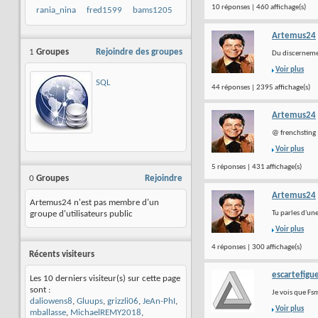
10 réponses | 460 affichage(s)
rania_nina
fred1599
bams1205
Artemus24
1
Groupes
Rejoindre des groupes
Du discernemen
Voir plus
SQL
44 réponses | 2395 affichage(s)
Artemus24
@ frenchsting :
Voir plus
5 réponses | 431 affichage(s)
0
Groupes
Rejoindre
Artemus24
Artemus24 n'est pas membre d'un
Tu parles d'une
groupe d'utilisateurs public
Voir plus
4 réponses | 300 affichage(s)
Récents visiteurs
escartefigu
Les 10 derniers visiteur(s) sur cette page
sont :
Je vois que Fsm
daliowens8
,
Gluups
,
grizzli06
,
JeAn-PhI
,
Voir plus
mballasse
,
MichaelREMY2018
,