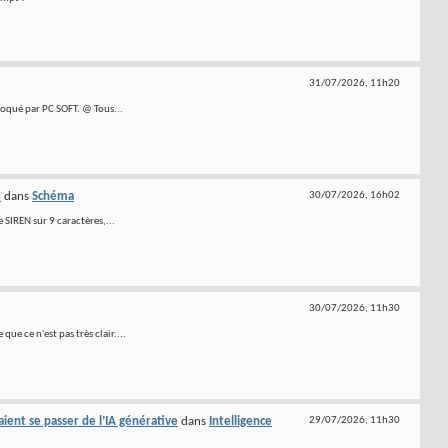
31/07/2026,
11h20
évoqué par PC SOFT. @ Tous...
é
dans
Schéma
30/07/2026,
16h02
SIREN sur 9 caractères,...
30/07/2026,
11h30
ue ce n'est pas très clair....
ent se passer de l’IA générative
dans
Intelligence
29/07/2026,
11h30