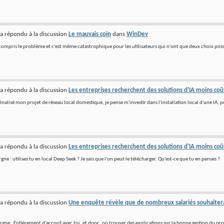
a répondu à la discussion
Le mauvais coin
dans
WinDev
en compris le problème et c'est même catastrophique pour les utilisateurs qui n'ont que deux choix possi
a répondu à la discussion
Les entreprises recherchent des solutions d'IA moins co
finalisé mon projet de réseau local domestique, je pense m'investir dans l'installation local d'une IA,
a répondu à la discussion
Les entreprises recherchent des solutions d'IA moins co
e : utilises tu en local Deep Seek ? Je sais que l'on peut le télécharger. Qu'est-ce que tu en penses ?
a répondu à la discussion
Une enquête révèle que de nombreux salariés souhaiterai
gne : Entièrement d'accord avec toi, et donc, où trouver des explications sur la bonne gestion du pr