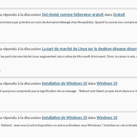
a répondu à la discussion
Qui choisir comme hébergeur gratuit
dans
Gratuit
ommence par prendre un nom de domaine hébergé chez AlwaysData. Quand tu ouvres ton compte en 
a répondu à la discussion
La part de marché de Linux sur le desktop dépasse déso
Si les parts de marché de Linux augmentent alors celles de Microsoft diminuent. Donc la raison à cela
)
a répondu à la discussion
Installation de Windows 10
dans
Windows 10
t que je ne comprends pas la signification de ce message : "Reboot and Select proper boot device or I
a répondu à la discussion
Installation de Windows 10
dans
Windows 10
@ Xelland : avez vous à votre disposition un autre ordinateur sous Windows ? Installez sur cet ordinat