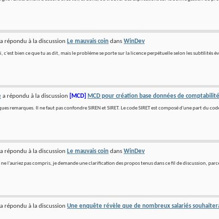
a répondu à la discussion
Le mauvais coin
dans
WinDev
 c'est bien ce que tu as dit, mais le problème se porte sur la licence perpétuelle selon les subtilités 
e
a répondu à la discussion
[MCD]
MCD pour création base données de comptabilit
ues remarques. Il ne faut pas confondre SIREN et SIRET. Le code SIRET est composé d'une part du code 
a répondu à la discussion
Le mauvais coin
dans
WinDev
ne l'auriez pas compris, je demande une clarification des propos tenus dans ce fil de discussion, parce q
a répondu à la discussion
Une enquête révèle que de nombreux salariés souhaiterai