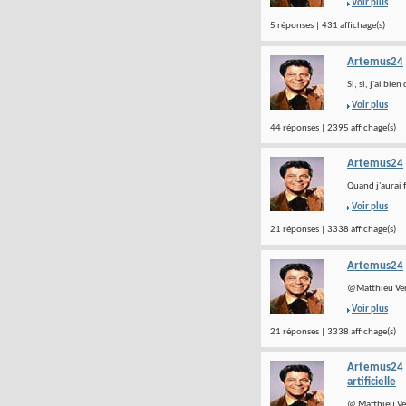
Voir plus
5 réponses | 431 affichage(s)
Artemus24
Si, si, j'ai bi
Voir plus
44 réponses | 2395 affichage(s)
Artemus24
Quand j'aurai 
Voir plus
21 réponses | 3338 affichage(s)
Artemus24
@Matthieu Vergn
Voir plus
21 réponses | 3338 affichage(s)
Artemus24
artificielle
@ Matthieu Ver