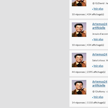
@ GLDavid : le
Voir plus
10 réponses | 434 affichage(s)
Artemus24
artificielle
Je suis d'acco
Voir plus
10 réponses | 434 affichage(s)
Artemus24
Salut à tous. V
Voir plus
44 réponses | 2395 affichage(s)
Artemus24
artificielle
@ Gluttony : c'
Voir plus
14 réponses | 1110 affichage(s)