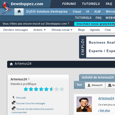
FORUMS
TUTORIELS
FAQ
DI/DSI Solutions d'entreprise
Cloud
IA
ALM
Micros
TUTORIELS
FAQ
WEBIN
Vous n'êtes pas encore inscrit sur Developpez.com ?
Inscrivez-vous gratuitem
Derniers messages
Actions
Réseau social
Blogs
Agenda
Chat
Artemus24
Activité de Artemus24
Artemus24
Membre prolifique
Tout
Artemus24
Am
Site web
Artemus24
Trouver tous les messages
Ce n'est plus u
Trouver les dernières discussions
Voir plus
commencées