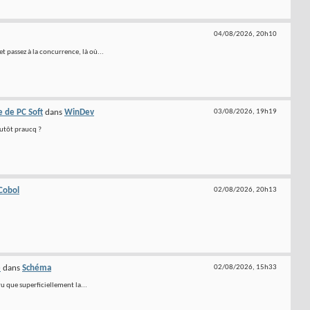
04/08/2026,
20h10
 passez à la concurrence, là où...
e de PC Soft
dans
WinDev
03/08/2026,
19h19
plutôt praucq ?
Cobol
02/08/2026,
20h13
é
dans
Schéma
02/08/2026,
15h33
ru que superficiellement la...