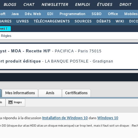
BLOGS
CHAT
NEWSLETTER
EMPLOI
ÉTUDES
DROIT
oft
Java
Dév. Web
EDI
Programmation
SGBD
Office
Mobiles
AIRES
LIVRES
TÉLÉCHARGEMENTS
SOURCES
DÉBATS
WIKI
DIC
ent !
Règles
Mes informations
Amis
Certifications
is
Images
a répondu à la discussion
Installation de Windows 10
dans
Windows 10
n DD (disque dur alias HDD alias un disque mécanique) car trop lent, mais il faut soit un disque : :fle