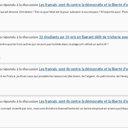
a répondu à la discussion
Les français, sont-ils contre la démocratie et la liberté d'
aurait étonné. Entretenir ? Est-ce que l'état est là pour subvenir à vos moyens ? N'importe quoi. Plutô
a répondu à la discussion
32 étudiants sur 35 pris en flagrant délit de tricherie ave
ndre que les trois autres qui ne sont pas tombés dans ce piège ont utilisé un autre IA ?
)
a répondu à la discussion
Les français, sont-ils contre la démocratie et la liberté d'
en France, je dirais ceux qui possède les ressources (des biens, de l'argent, du patrimoine, de l'énergie
a répondu à la discussion
Les français, sont-ils contre la démocratie et la liberté d'
n concept inventé par moi, mais une dictature bienveillante est un terme employé en science politiqu