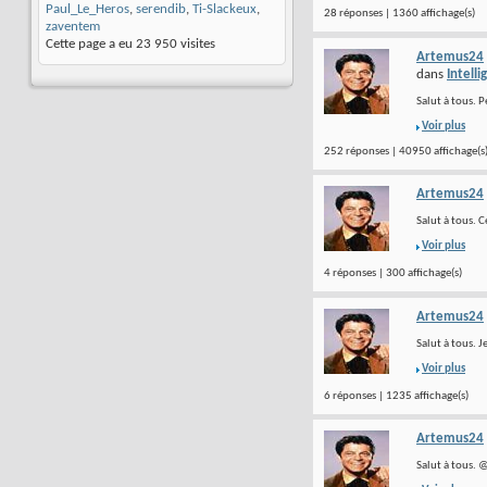
Paul_Le_Heros
,
serendib
,
Ti-Slackeux
,
28 réponses | 1360 affichage(s)
zaventem
Cette page a eu
23 950
visites
Artemus24
dans
Intelli
Salut à tous. P
Voir plus
252 réponses | 40950 affichage(s
Artemus24
Salut à tous. C
Voir plus
4 réponses | 300 affichage(s)
Artemus24
Salut à tous. J
Voir plus
6 réponses | 1235 affichage(s)
Artemus24
Salut à tous. 