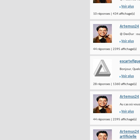
Voir plus
10 réponses | 434 affichage(s)
Artemus24
@ DevDur : oui,
Voir plus
44 réponses | 2395 affichage(s)
escartefigu
Bonjour, Quelq
Voir plus
28 réponses | 1360 affichage(s)
Artemus24
Au cas où vous 
Voir plus
44 réponses | 2395 affichage(s)
Artemus24
artificielle