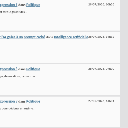
expression ?
dans
Politique
29/07/2026,
10h26
t être le garant des...
c l'IA grâce à un prompt caché
dans
Intelligence artificielle
28/07/2026,
14h52
expression ?
dans
Politique
28/07/2026,
09h30
, des relations, la maitrise...
expression ?
dans
Politique
27/07/2026,
14h01
e pour désigner un régime...