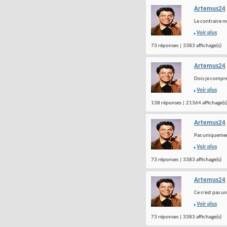
Artemus24
Le contraire m'
Voir plus
73 réponses | 3383 affichage(s)
Artemus24
Dois je compre
Voir plus
138 réponses | 21364 affichage(s
Artemus24
Pas uniquement 
Voir plus
73 réponses | 3383 affichage(s)
Artemus24
Ce n'est pas u
Voir plus
73 réponses | 3383 affichage(s)