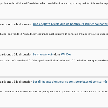
 problème de la Chine est l'inexistence d'un marché intérieur au pays. Le pays est forcé de vendre sa 
a répondu à la discussion
Une enquête révèle que de nombreux salariés souhaiterai
rd avec l'analyse de M. Arnaud Montebourg, le sujet est grave. Et donc, malgré moi, je trouve qu'appliq
a répondu à la discussion
Le mauvais coin
dans
WinDev
ous parlez de "mauvais coin". J'ai supposé une allusion "auboncoin.fr", mais sil se peut que je me trom
a répondu à la discussion
Les dirigeants d'entreprise sont perplexes et consternés fa
est l'exemple même de l'imbécilité des gens qui ne savent pas réfléchir par eux-mêmes. L'IA ne pourra pa