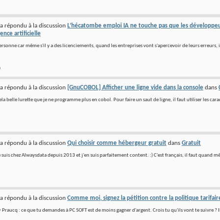
a répondu à la discussion
L’hécatombe emploi IA ne touche pas que les développeur
gence artificielle
ersonne car même s'il y a des licenciements, quand les entreprises vont s'apercevoir de leurs erreurs, i
)
a répondu à la discussion
[GnuCOBOL] Afficher une ligne vide dans la console
dans
ela belle lurette que je ne programme plus en cobol. Pour faire un saut de ligne, il faut utiliser les cara
a répondu à la discussion
Qui choisir comme hébergeur gratuit
dans
Gratuit
e suis chez Alwaysdata depuis 2013 et j'en suis parfaitement content. :) C'est français, il faut quand mêm
a répondu à la discussion
Comme moi, signez la pétition contre la politique tarifair
@ Praucq : ce que tu demandes à PC SOFT est de moins gagner d'argent. Crois tu qu'ils vont te suivre ? I