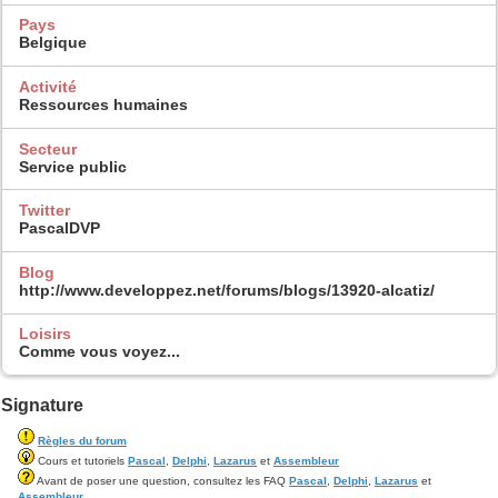
Pays
Belgique
Activité
Ressources humaines
Secteur
Service public
Twitter
PascalDVP
Blog
http://www.developpez.net/forums/blogs/13920-alcatiz/
Loisirs
Comme vous voyez...
Signature
Règles du forum
Cours et tutoriels
Pascal
,
Delphi
,
Lazarus
et
Assembleur
Avant de poser une question, consultez les FAQ
Pascal
,
Delphi
,
Lazarus
et
Assembleur