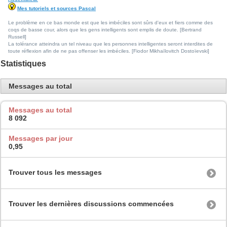
Mes tutoriels et sources Pascal
Le problème en ce bas monde est que les imbéciles sont sûrs d'eux et fiers comme des
coqs de basse cour, alors que les gens intelligents sont emplis de doute. [Bertrand
Russell]
La tolérance atteindra un tel niveau que les personnes intelligentes seront interdites de
toute réflexion afin de ne pas offenser les imbéciles. [Fiodor Mikhaïlovitch Dostoïevski]
Statistiques
Messages au total
Messages au total
8 092
Messages par jour
0,95
Trouver tous les messages
Trouver les dernières discussions commencées