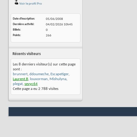
Voir le profil Pro
Date d'inscription
05/06/2008
Dernière activité
04/02/2026
10h45
Billets
0
Points
266
Récents visiteurs
Les 8 derniers visiteur(s) sur cette page
sont :
brunnert
,
ddoumeche
,
Escapetiger
,
Laurent.B
,
louxorman
,
Mishulyna
,
plegat
,
sevyc64
Cette page a eu
2 788
visites