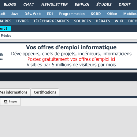
BLOGS
CHAT
NEWSLETTER
EMPLOI
ÉTUDES
DROIT
oft
Java
Dév. Web
EDI
Programmation
SGBD
Office
Mobiles
AIRES
LIVRES
TÉLÉCHARGEMENTS
SOURCES
DÉBATS
WIKI
DIC
ent !
Règles
es informations
Certifications
Images