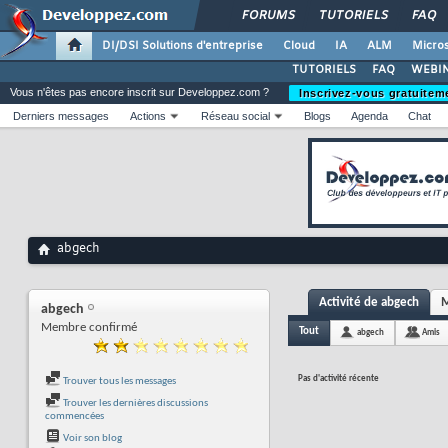
FORUMS
TUTORIELS
FAQ
DI/DSI Solutions d'entreprise
Cloud
IA
ALM
Micros
TUTORIELS
FAQ
WEBIN
Vous n'êtes pas encore inscrit sur Developpez.com ?
Inscrivez-vous gratuitem
Derniers messages
Actions
Réseau social
Blogs
Agenda
Chat
abgech
Activité de abgech
M
abgech
Membre confirmé
Tout
abgech
Amis
Pas d'activité récente
Trouver tous les messages
Trouver les dernières discussions
commencées
Voir son blog