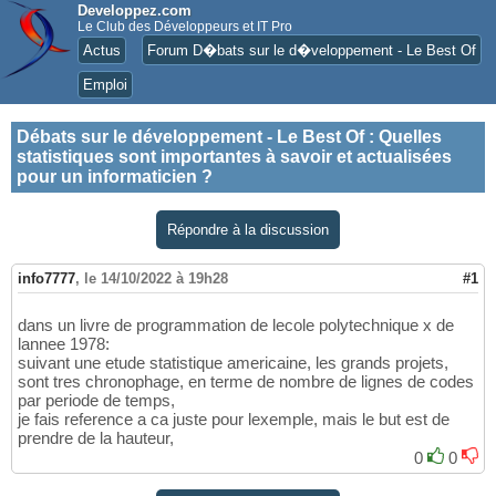
Developpez.com
Le Club des Développeurs et IT Pro
Actus
Forum D�bats sur le d�veloppement - Le Best Of
Emploi
Débats sur le développement - Le Best Of
:
Quelles
statistiques sont importantes à savoir et actualisées
pour un informaticien ?
Répondre à la discussion
info7777
,
le 14/10/2022 à 19h28
#1
dans un livre de programmation de lecole polytechnique x de
lannee 1978:
suivant une etude statistique americaine, les grands projets,
sont tres chronophage, en terme de nombre de lignes de codes
par periode de temps,
je fais reference a ca juste pour lexemple, mais le but est de
prendre de la hauteur,
0
0