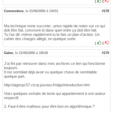
1
0
Commodore
,
le 21/06/2006 à 14h51
#178
Ma technique reste succinte : prise rapide de notes sur ce qui
doit être fait, comment et dans quel ordre ça doit être fait.
Tu l'as dit: même rapidement tu te fais un plan d'action. Un
cahier des charges allégé, en quelque sorte
1
0
Galen
,
le 21/06/2006 à 18h28
#179
J'ai fini par retrouver dans mes archives ce lien qui fonctionne
toujours.
Il me semblait déjà avoir vu quelque chose de semblable
quelque part.
http://aigespc57.cicrp.jussieu.fr/algo/introduction.htm
Voici quelques extraits de texte qui appartiennent à son auteur
respectif.
2. Faut-il être matheux pour être bon en algorithmique ?