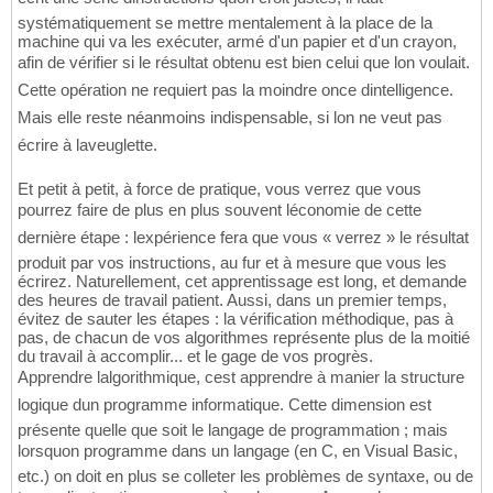
systématiquement se mettre mentalement à la place de la
machine qui va les exécuter, armé d'un papier et d'un crayon,
afin de vérifier si le résultat obtenu est bien celui que lon voulait.
Cette opération ne requiert pas la moindre once dintelligence.
Mais elle reste néanmoins indispensable, si lon ne veut pas
écrire à laveuglette.
Et petit à petit, à force de pratique, vous verrez que vous
pourrez faire de plus en plus souvent léconomie de cette
dernière étape : lexpérience fera que vous « verrez » le résultat
produit par vos instructions, au fur et à mesure que vous les
écrirez. Naturellement, cet apprentissage est long, et demande
des heures de travail patient. Aussi, dans un premier temps,
évitez de sauter les étapes : la vérification méthodique, pas à
pas, de chacun de vos algorithmes représente plus de la moitié
du travail à accomplir... et le gage de vos progrès.
Apprendre lalgorithmique, cest apprendre à manier la structure
logique dun programme informatique. Cette dimension est
présente quelle que soit le langage de programmation ; mais
lorsquon programme dans un langage (en C, en Visual Basic,
etc.) on doit en plus se colleter les problèmes de syntaxe, ou de