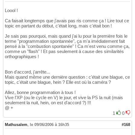
Loool !
Ca faisait longtemps que j'avais pas ris comme ça ! Lire tout ce
topic en partant du début, c'était long, mais c'était bon !
Je sais pas pourquoi, mais quand j'ai lu pour la première fois le
terme "programmation spontannée", ça m'a imédiatement fait
pensé à la "combustion spontanée" ! Ca m'est venu comme ça,
comme un "flash" ! Et pas seulement à cause des similarités
orthographiques !
Bon d'accord, j'arrête...
Mais quand même une dernière question : c'était une blague, ce
topic, c'était une blague, hein ? Elle est où la caméra ?
Allez, bonne programmation à tous !
Vive l'XP (ou le cycle en V) le jour, et vive la PS la nuit (mais
seulement la nuit, hein, on est d'accord ?) !!!
@ +
1
0
Mathusalem
,
le 09/06/2006 à 16h35
#168