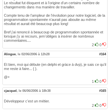
Le résultat fut éloquent et à l'origine d'un certains nombre de
changements dans ma manière de travailler.
Compte tenu de l'ampleur de l'évolution pour notre logiciel, de la
programmation spontannée n'aurait pas aboutie au même
résultat et aurait été beaucoup plus long!
Bref j'ai renoncé à beaucoup de programmation spontannée et
lorsque j'y ai recours, jem'obliges à insérer de nombreux
commentaires....
2
0
Alingue
,
le 02/06/2006 à 12h28
#164
Et bien, moi qui débute (en delphi et gràce à dvp), je sais ce qu'il
me reste à faire... { }.
@+
1
0
cjacquel
,
le 06/06/2006 à 18h38
#165
Développeur c'est un métier.
2
0