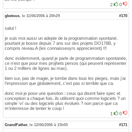
2
0
gbetous
,
le 11/06/2006 à 20h29
#170
salut !
je suis moi aussi un adepte de la programmation spontané.
pourtant je bosse depuis 7 ans sur des projets DO178B, y
compris niveau A (les connaisseuyrs apprecieront) !!!
donc evidemment, quand je parle de programmation spontanée,
ce n'est que pour mes projhets persos (qui peuvent représenter
1 ou 2 milliers de lignes au max).
bien sur, pas de magie, je tombe dans tous les pieges, mais j'ai
l'impression que globalement, c'est pas si terrible que ca.
donc moi je pose une question : ceux qui disent faire spec et
conception a chaque fois, ils utilisent quoi comme logiciels ? un
simple 'vi' ou des logiciels plus évolués ? non parce que ca
m'interresse de tenter le coup !
1
0
GrandFather
,
le 12/06/2006 à 15h05
#171