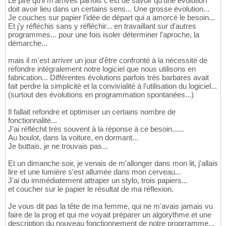
Le pire qu'il m'arrives parfois c'est de savoir qu'une évolution
doit avoir lieu dans un certains sens... Une grosse évolution...
Je couches sur papier l'idée de départ qui a amorcé le besoin...
Et j'y réfléchis sans y réfléchir... en travaillant sur d'autres
programmes... pour une fois isoler déterminer l'aproche, la
démarche...
mais il m'est arriver un jour d'être confronté à la nécessité de
refondre intégralement notre logiciel que nous utilisons en
fabrication... Différentes évolutions parfois très barbares avait
fait perdre la simplicité et la convivialité à l'utilisation du logiciel...
(surtout des évolutions en programmation spontanées...)
Il fallait refondre et optimiser un certains nombre de
fonctionnalité...
J'ai réfléchit très souvent à la réponse à ce besoin......
Au boulot, dans la voiture, en dormant...
Je buttais, je ne trouvais pas...
Et un dimanche soir, je venais de m'allonger dans mon lit, j'allais
lire et une lumière s'est allumée dans mon cerveau...
J'ai du immédiatement attraper un stylo, trois papiers...
et coucher sur le papier le résultat de ma réflexion.
Je vous dit pas la tête de ma femme, qui ne m'avais jamais vu
faire de la prog et qui me voyait préparer un algorythme et une
description du nouveau fonctionnement de notre progrramme...