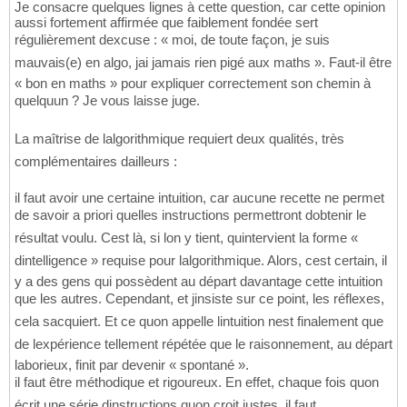
Je consacre quelques lignes à cette question, car cette opinion
aussi fortement affirmée que faiblement fondée sert
régulièrement dexcuse : « moi, de toute façon, je suis
mauvais(e) en algo, jai jamais rien pigé aux maths ». Faut-il être
« bon en maths » pour expliquer correctement son chemin à
quelquun ? Je vous laisse juge.
La maîtrise de lalgorithmique requiert deux qualités, très
complémentaires dailleurs :
il faut avoir une certaine intuition, car aucune recette ne permet
de savoir a priori quelles instructions permettront dobtenir le
résultat voulu. Cest là, si lon y tient, quintervient la forme «
dintelligence » requise pour lalgorithmique. Alors, cest certain, il
y a des gens qui possèdent au départ davantage cette intuition
que les autres. Cependant, et jinsiste sur ce point, les réflexes,
cela sacquiert. Et ce quon appelle lintuition nest finalement que
de lexpérience tellement répétée que le raisonnement, au départ
laborieux, finit par devenir « spontané ».
il faut être méthodique et rigoureux. En effet, chaque fois quon
écrit une série dinstructions quon croit justes, il faut