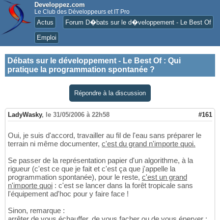
Developpez.com
Le Club des Développeurs et IT Pro
Actus
Forum D�bats sur le d�veloppement - Le Best Of
Emploi
Débats sur le développement - Le Best Of
:
Qui
pratique la programmation spontanée ?
Répondre à la discussion
LadyWasky
,
le 31/05/2006 à 22h58
#161
Oui, je suis d'accord, travailler au fil de l'eau sans préparer le
terrain ni même documenter,
c'est du grand n'importe quoi.
Se passer de la représentation papier d'un algorithme, à la
rigueur (c'est ce que je fait et c'est ça que j'appelle la
programmation spontanée), pour le reste,
c'est un grand
n'importe quoi
: c'est se lancer dans la forêt tropicale sans
l'équipement ad'hoc pour y faire face !
Sinon, remarque :
arrêter de vous échauffer, de vous facher ou de vous énerver :