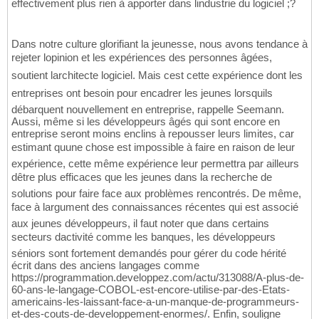
effectivement plus rien à apporter dans lindustrie du logiciel ;?
Dans notre culture glorifiant la jeunesse, nous avons tendance à
rejeter lopinion et les expériences des personnes âgées,
soutient larchitecte logiciel. Mais cest cette expérience dont les
entreprises ont besoin pour encadrer les jeunes lorsquils
débarquent nouvellement en entreprise, rappelle Seemann.
Aussi, même si les développeurs âgés qui sont encore en
entreprise seront moins enclins à repousser leurs limites, car
estimant quune chose est impossible à faire en raison de leur
expérience, cette même expérience leur permettra par ailleurs
dêtre plus efficaces que les jeunes dans la recherche de
solutions pour faire face aux problèmes rencontrés. De même,
face à largument des connaissances récentes qui est associé
aux jeunes développeurs, il faut noter que dans certains
secteurs dactivité comme les banques, les développeurs
séniors sont fortement demandés pour gérer du code hérité
écrit dans des anciens langages comme
https://programmation.developpez.com/actu/313088/A-plus-de-
60-ans-le-langage-COBOL-est-encore-utilise-par-des-Etats-
americains-les-laissant-face-a-un-manque-de-programmeurs-
et-des-couts-de-developpement-enormes/. Enfin, souligne