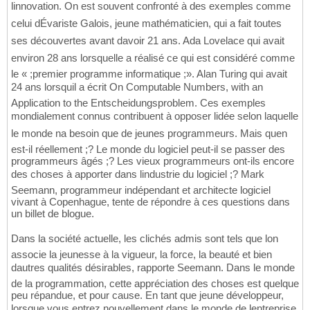
linnovation. On est souvent confronté à des exemples comme
celui dÉvariste Galois, jeune mathématicien, qui a fait toutes
ses découvertes avant davoir 21 ans. Ada Lovelace qui avait
environ 28 ans lorsquelle a réalisé ce qui est considéré comme
le « ;premier programme informatique ;». Alan Turing qui avait
24 ans lorsquil a écrit On Computable Numbers, with an
Application to the Entscheidungsproblem. Ces exemples
mondialement connus contribuent à opposer lidée selon laquelle
le monde na besoin que de jeunes programmeurs. Mais quen
est-il réellement ;? Le monde du logiciel peut-il se passer des
programmeurs âgés ;? Les vieux programmeurs ont-ils encore
des choses à apporter dans lindustrie du logiciel ;? Mark
Seemann, programmeur indépendant et architecte logiciel
vivant à Copenhague, tente de répondre à ces questions dans
un billet de blogue.
Dans la société actuelle, les clichés admis sont tels que lon
associe la jeunesse à la vigueur, la force, la beauté et bien
dautres qualités désirables, rapporte Seemann. Dans le monde
de la programmation, cette appréciation des choses est quelque
peu répandue, et pour cause. En tant que jeune développeur,
lorsque vous entrez nouvellement dans le monde de lentreprise,