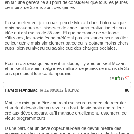
en fait une généralité au point de considérer que tous les jeunes
de moins de 35 ans sont des génies
Personnellement je connais peu de Mozart dans l'informatique
mais beaucoup de "pisseurs de code" sans motivation et sans
idée qui ont moins de 35 ans. Et que personne ne se fasse
d'illusions, les sociétés ne préfèrent pas les jeunes pour profiter
de leur génie mais simplement parce qu'ils coûtent moins chers
aussi bien au niveau du salaire que des charges sociales.
Pour info à ceux qui auraient un doute, il y a eu un seul Mozart
et un seul Einstein malgré les millions de jeunes de moins de 35
ans qui étaient leur contemporains
19
0
HaryRoseAndMac
,
le 22/08/2022 à 01h02
#6
Moi, je dirais, pour être contraint malheureusement de recruter
et surtout devoir dire au revoir au bout de six mois contre leur
gré aux développeurs, qu'il manque cruellement, justement, de
vieux programmeurs.
D'une part, car un développeur au-delà de devoir mettre des
années à juste commencer à être bon, ça a besoin de toucher à