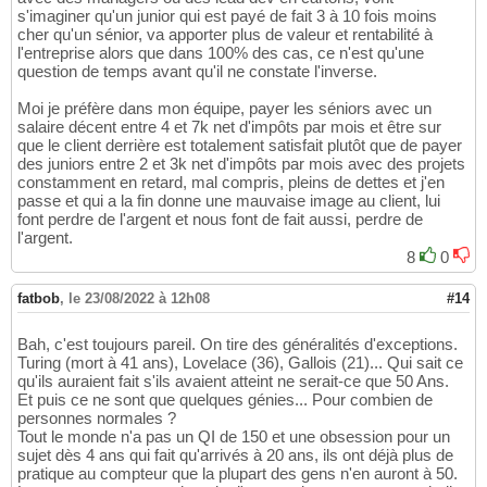
s'imaginer qu'un junior qui est payé de fait 3 à 10 fois moins
cher qu'un sénior, va apporter plus de valeur et rentabilité à
l'entreprise alors que dans 100% des cas, ce n'est qu'une
question de temps avant qu'il ne constate l'inverse.
Moi je préfère dans mon équipe, payer les séniors avec un
salaire décent entre 4 et 7k net d'impôts par mois et être sur
que le client derrière est totalement satisfait plutôt que de payer
des juniors entre 2 et 3k net d'impôts par mois avec des projets
constamment en retard, mal compris, pleins de dettes et j'en
passe et qui a la fin donne une mauvaise image au client, lui
font perdre de l'argent et nous font de fait aussi, perdre de
l'argent.
8
0
fatbob
,
le 23/08/2022 à 12h08
#14
Bah, c'est toujours pareil. On tire des généralités d'exceptions.
Turing (mort à 41 ans), Lovelace (36), Gallois (21)... Qui sait ce
qu'ils auraient fait s'ils avaient atteint ne serait-ce que 50 Ans.
Et puis ce ne sont que quelques génies... Pour combien de
personnes normales ?
Tout le monde n'a pas un QI de 150 et une obsession pour un
sujet dès 4 ans qui fait qu'arrivés à 20 ans, ils ont déjà plus de
pratique au compteur que la plupart des gens n'en auront à 50.