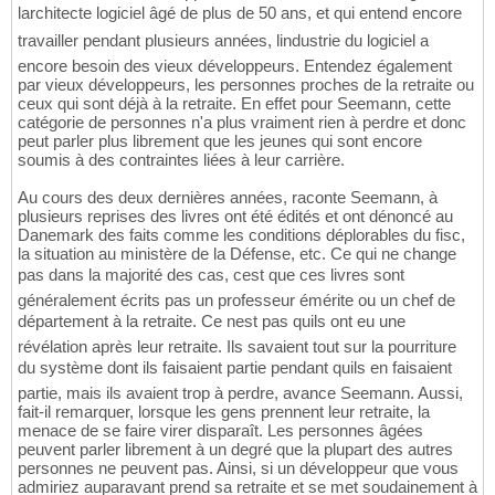
larchitecte logiciel âgé de plus de 50 ans, et qui entend encore
travailler pendant plusieurs années, lindustrie du logiciel a
encore besoin des vieux développeurs. Entendez également
par vieux développeurs, les personnes proches de la retraite ou
ceux qui sont déjà à la retraite. En effet pour Seemann, cette
catégorie de personnes n'a plus vraiment rien à perdre et donc
peut parler plus librement que les jeunes qui sont encore
soumis à des contraintes liées à leur carrière.
Au cours des deux dernières années, raconte Seemann, à
plusieurs reprises des livres ont été édités et ont dénoncé au
Danemark des faits comme les conditions déplorables du fisc,
la situation au ministère de la Défense, etc. Ce qui ne change
pas dans la majorité des cas, cest que ces livres sont
généralement écrits pas un professeur émérite ou un chef de
département à la retraite. Ce nest pas quils ont eu une
révélation après leur retraite. Ils savaient tout sur la pourriture
du système dont ils faisaient partie pendant quils en faisaient
partie, mais ils avaient trop à perdre, avance Seemann. Aussi,
fait-il remarquer, lorsque les gens prennent leur retraite, la
menace de se faire virer disparaît. Les personnes âgées
peuvent parler librement à un degré que la plupart des autres
personnes ne peuvent pas. Ainsi, si un développeur que vous
admiriez auparavant prend sa retraite et se met soudainement à