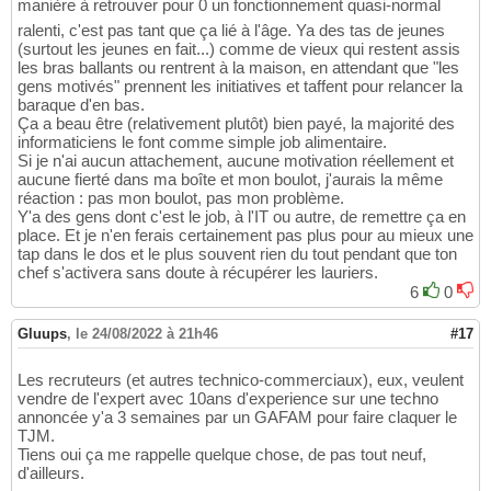
manière à retrouver pour 0 un fonctionnement quasi-normal
ralenti, c'est pas tant que ça lié à l'âge. Ya des tas de jeunes
(surtout les jeunes en fait...) comme de vieux qui restent assis
les bras ballants ou rentrent à la maison, en attendant que "les
gens motivés" prennent les initiatives et taffent pour relancer la
baraque d'en bas.
Ça a beau être (relativement plutôt) bien payé, la majorité des
informaticiens le font comme simple job alimentaire.
Si je n'ai aucun attachement, aucune motivation réellement et
aucune fierté dans ma boîte et mon boulot, j'aurais la même
réaction : pas mon boulot, pas mon problème.
Y'a des gens dont c'est le job, à l'IT ou autre, de remettre ça en
place. Et je n'en ferais certainement pas plus pour au mieux une
tap dans le dos et le plus souvent rien du tout pendant que ton
chef s'activera sans doute à récupérer les lauriers.
6
0
Gluups
,
le 24/08/2022 à 21h46
#17
Les recruteurs (et autres technico-commerciaux), eux, veulent
vendre de l'expert avec 10ans d'experience sur une techno
annoncée y'a 3 semaines par un GAFAM pour faire claquer le
TJM.
Tiens oui ça me rappelle quelque chose, de pas tout neuf,
d'ailleurs.