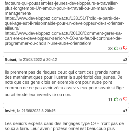
facteurs-qui-poussent-les-jeunes-developpeurs-a-travailler-
plus-longtemps-Un-amour-pour-le-travail-ou-un-mauvais-
management/
https://www.developpez.com/actu/133151/Trolldi-a-partir-de-
quel-age-est-il-raisonnable-pour-un-developpeur-de-s-orienter-
ailleurs/
https://www.developpez.com/actu/20120/Comment-gerer-sa-
carriere-de-developpeur-senior-A-50-ans-faut-il-continuer-de-
programmer-ou-choisir-une-autre-orientation/
38
0
Suisei
,
le 21/08/2022 à 20h12
#2
Ils prennent pas de risques ceux qui citent ces grands noms
des mathématiques pour illustrer la supériorité des jeunes. Je
note que ces gens cités en exemple ont pour autre point
commun de ne pas avoir vécu assez vieux pour savoir si lâge
aurait érodé leur inventivité ou non.
11
0
Invité
,
le 21/08/2022 à 20h45
#3
Les seniors experts dans des langages type C++ n'ont pas de
souci à faire. Leur avenir professionnel est beaucoup plus