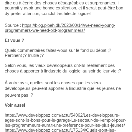
dire ou à écrire des choses désagréables et surprenantes, il
pourrait y avoir une bonne explication, et il serait peut-être bon
dy prêter attention, conclut larchitecte logiciel.
Source :
https://blog.ploeh.dk/2020/09/14/we-need-young-
programmers-we-need-old-programmers/
Et vous ?
Quels commentaires faites-vous sur le fond du débat ;?
Pertinent ;? Inutile ;?
Selon vous, les vieux développeurs ont-ils réellement des
choses à apporter à lindustrie du logiciel au soir de leur vie ;?
À votre avis, quelles sont les choses que les vieux
développeurs peuvent apporter à lindustrie que les jeunes ne
peuvent pas ;?
Voir aussi
https://www.developpez.com/actu/54962/Les-developpeurs-
ages-sont-ils-bons-pour-le-garage-Le-secteur-de-l-emploi-pour-
les-programmeurs-aurait-une-preference-pour-les-plus-jeunes/
https://www.developpez.com/actu/175134/Quels-sont-les-