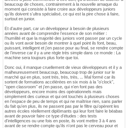
beaucoup de choses, contrairement à la nouvelle arnaque du
moment qui consiste à faire croire aux développeurs juniors
qu'ils doivent s'ultra spécialisé, ce qui est la pire chose à faire,
surtout en junior.
Et d'autre part, car un développeur à besoin de plusieurs
années avant de comprendre l'essence de son métier :
l'humilité et que la majorité des juniors vont passer par un cycle
ou ils vont avoir besoin de montrer à quel point ils font, beau,
puissant, intelligent et j'en passe pour au final, se rendre compte
de l'inverse car il y a une règle très simple dans ce monde : La
machine sera toujours plus forte que toi.
Donc oui, il manque cruellement de vieux développeurs et il y a
malheureusement beaucoup, beaucoup trop de junior sur le
marché qui en plus, sont très, très, très, ... Mal formé car ils
sortent de formations accélérées en six mois à la "o'clock",
"open classroom" et j'en passe, qui n'en font pas des
développeurs, encore moins des opérationnels mais
simplement des curieux et qui ont touchés à plusieurs choses
en l'espace de peu de temps et qui ne maîtrise rien, sans parler
du fait qu'en plus, ils ne passent pas par le filtre qu'opèrent les
autres écoles réellement diplômants qui leur font faire le béabas
avant de pouvoir faire ce type d'études : des tests
d'intelligences ou une fois en poste, ils vont mettre 3 à 4 ans
avant de se rendre compte qu'ils n'ont pas le cerveau pour et