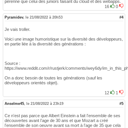
pérenne que celui des juniors faisant du cloud et des webapps.
16
0
Pyramidev
,
le 21/08/2022 à 20h53
#4
Je vais troller.
Voici une image humoristique sur la diversité des développeurs,
en partie liée à la diversité des générations :
Source :
https://www.reddit.com/r/rustjerk/comments/wey6dy/im_in_this_ph
On a donc besoin de toutes les générations (sauf les
développeurs orientés objet).
12
1
Anselme45
,
le 21/08/2022 à 23h19
#5
Ce n'est pas parce que Albert Einstein a fait l'ensemble de ses
découvertes avant l'age de 30 ans et que Mozart a créé
l'ensemble de son oeuvre avant sa mort à l'age de 35 que cela