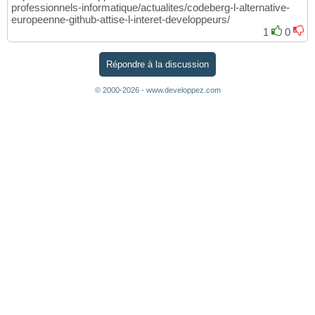
professionnels-informatique/actualites/codeberg-l-alternative-
europeenne-github-attise-l-interet-developpeurs/
1
0
Répondre à la discussion
© 2000-2026 - www.developpez.com