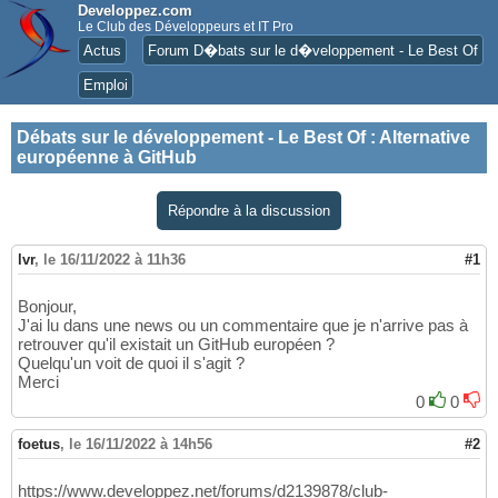
Developpez.com
Le Club des Développeurs et IT Pro
Actus
Forum D�bats sur le d�veloppement - Le Best Of
Emploi
Débats sur le développement - Le Best Of
:
Alternative
européenne à GitHub
Répondre à la discussion
lvr
,
le 16/11/2022 à 11h36
#1
Bonjour,
J'ai lu dans une news ou un commentaire que je n'arrive pas à
retrouver qu'il existait un GitHub européen ?
Quelqu'un voit de quoi il s'agit ?
Merci
0
0
foetus
,
le 16/11/2022 à 14h56
#2
https://www.developpez.net/forums/d2139878/club-