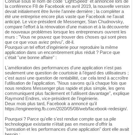
Connue sous le nom de code "LightSpeed" et annoncée lors de
la conférence F8 de Facebook en avril 2019, la nouvelle version
devait initialement être livrée l'année dernière ; la compléter a
été une entreprise encore plus vaste que Facebook ne l'avait
anticipé. Le vice-président de Messenger, Stan Chudnovsky,
compare l'effort à la rénovation d'une maison et à la découverte
de nouveaux problèmes lorsque les entrepreneurs ouvrent les
murs : "Vous ne pouvez que trouver des choses qui sont pires
que ce que vous aviez prévu", dit-il.
Pourquoi un tel effort d'ingénierie pour reproduire la même
application dans un encombrement plus réduit ? Parce que
c'était "une bonne affaire" :
L'amélioration des performances d'une application n'est pas
seulement une question de courtoisie à l'égard des utilisateurs ;
c'est aussi une question de rentabilité, car cela tend à accroître
l'utilisation de l'application. "Nous savons qu'à chaque fois que
nous rendons Messenger plus rapide et plus simple, les gens
communiquent plus facilement et l'utilisent davantage", explique
Raymond Endres, vice-président de l'ingénierie.
Deux mois plus tard, Facebook a annoncé qu'il
https://engineering.fb.com/2020/05/08/web/facebook-redesign/.
Pourquoi ? Parce qu'elle s'est rendue compte que sa pile
technologique existante n'était pas en mesure d'offrir la
"sensation et les performances d'une application" dont elle avait
besoin :