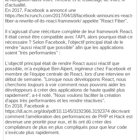
d'actualité.
En 2017, Facebook a annoncé une
https://techcrunch.com/2017/04/18/facebook-announces-react-
fiber-a-rewrite-of-its-react-framework/ appelée "React Fiber".
Il s'agissait d'une réécriture complète de leur framework React.
Il était censé être compatible avec l'API, alors pourquoi était-ce
nécessaire ? Selon Facebook, l'objectif principal était de le
rendre "aussi réactif que possible" afin que les applications
soient "très performantes" :
L'objectif principal était de rendre React aussi réactif que
possible, m'a expliqué Ben Alpert, ingénieur chez Facebook et
membre de l'équipe centrale de React, lors d'une interview en
début de semaine. "Lorsque nous développons React, nous
cherchons toujours à voir comment nous pouvons aider les
développeurs à créer des applications de haute qualité plus
rapidement", a-t-il noté. "Nous voulons faciliter la création
d'apps très performantes et les rendre réactives".
En 2018, Facebook a
https://dl.acm.org/doi/pdf/10.1145/3192366.3192374 décrivant
comment l'amélioration des performances de PHP et Hack est
devenue une priorité pour eux, et ils ont dû créer des
compilateurs de plus en plus compliqués pour que leur code
s'exécute plus rapidement.