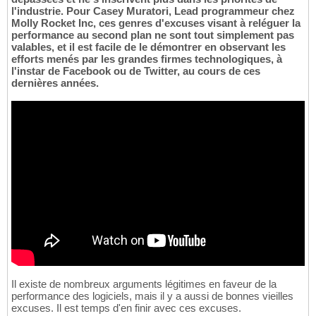
l'industrie. Pour Casey Muratori, Lead programmeur chez
Molly Rocket Inc, ces genres d'excuses visant à reléguer la
performance au second plan ne sont tout simplement pas
valables, et il est facile de le démontrer en observant les
efforts menés par les grandes firmes technologiques, à
l'instar de Facebook ou de Twitter, au cours de ces
dernières années.
Il existe de nombreux arguments légitimes en faveur de la
performance des logiciels, mais il y a aussi de bonnes vieilles
excuses. Il est temps d'en finir avec ces excuses.