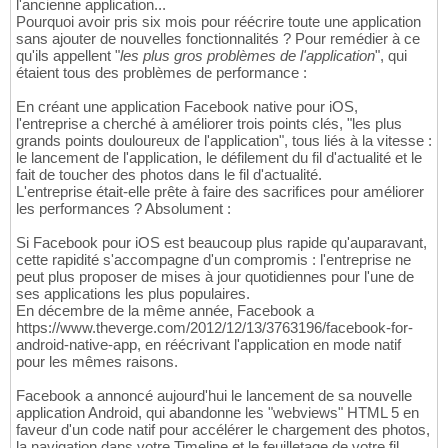
l'ancienne application...
Pourquoi avoir pris six mois pour réécrire toute une application
sans ajouter de nouvelles fonctionnalités ? Pour remédier à ce
qu'ils appellent "
les plus gros problèmes de l'application
", qui
étaient tous des problèmes de performance :
En créant une application Facebook native pour iOS,
l'entreprise a cherché à améliorer trois points clés, "les plus
grands points douloureux de l'application", tous liés à la vitesse :
le lancement de l'application, le défilement du fil d'actualité et le
fait de toucher des photos dans le fil d'actualité.
L'entreprise était-elle prête à faire des sacrifices pour améliorer
les performances ? Absolument :
Si Facebook pour iOS est beaucoup plus rapide qu'auparavant,
cette rapidité s'accompagne d'un compromis : l'entreprise ne
peut plus proposer de mises à jour quotidiennes pour l'une de
ses applications les plus populaires.
En décembre de la même année, Facebook a
https://www.theverge.com/2012/12/13/3763196/facebook-for-
android-native-app, en réécrivant l'application en mode natif
pour les mêmes raisons.
Facebook a annoncé aujourd'hui le lancement de sa nouvelle
application Android, qui abandonne les "webviews" HTML 5 en
faveur d'un code natif pour accélérer le chargement des photos,
la navigation dans votre Timeline et le feuilletage de votre fil