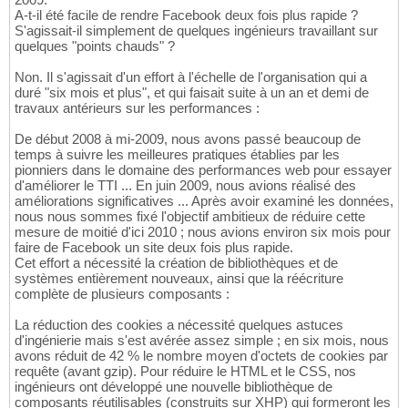
A-t-il été facile de rendre Facebook deux fois plus rapide ?
S'agissait-il simplement de quelques ingénieurs travaillant sur
quelques "points chauds" ?
Non. Il s'agissait d'un effort à l'échelle de l'organisation qui a
duré "six mois et plus", et qui faisait suite à un an et demi de
travaux antérieurs sur les performances :
De début 2008 à mi-2009, nous avons passé beaucoup de
temps à suivre les meilleures pratiques établies par les
pionniers dans le domaine des performances web pour essayer
d'améliorer le TTI ... En juin 2009, nous avions réalisé des
améliorations significatives ... Après avoir examiné les données,
nous nous sommes fixé l'objectif ambitieux de réduire cette
mesure de moitié d'ici 2010 ; nous avions environ six mois pour
faire de Facebook un site deux fois plus rapide.
Cet effort a nécessité la création de bibliothèques et de
systèmes entièrement nouveaux, ainsi que la réécriture
complète de plusieurs composants :
La réduction des cookies a nécessité quelques astuces
d'ingénierie mais s'est avérée assez simple ; en six mois, nous
avons réduit de 42 % le nombre moyen d'octets de cookies par
requête (avant gzip). Pour réduire le HTML et le CSS, nos
ingénieurs ont développé une nouvelle bibliothèque de
composants réutilisables (construits sur XHP) qui formeront les