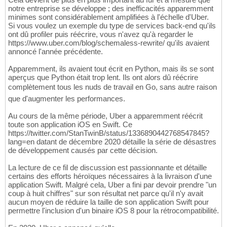
notre entreprise se développe ; des inefficacités apparemment
minimes sont considérablement amplifiées à l'échelle d'Uber.
Si vous voulez un exemple du type de services back-end qu'ils
ont dû profiler puis réécrire, vous n'avez qu'à regarder le
https://www.uber.com/blog/schemaless-rewrite/ qu'ils avaient
annoncé l'année précédente.
Apparemment, ils avaient tout écrit en Python, mais ils se sont
aperçus que Python était trop lent. Ils ont alors dû réécrire
complètement tous les nuds de travail en Go, sans autre raison
que d'augmenter les performances.
Au cours de la même période, Uber a apparemment réécrit
toute son application iOS en Swift. Ce
https://twitter.com/StanTwinB/status/1336890442768547845?
lang=en datant de décembre 2020 détaille la série de désastres
de développement causés par cette décision.
La lecture de ce fil de discussion est passionnante et détaille
certains des efforts héroïques nécessaires à la livraison d'une
application Swift. Malgré cela, Uber a fini par devoir prendre "un
coup à huit chiffres" sur son résultat net parce qu'il n'y avait
aucun moyen de réduire la taille de son application Swift pour
permettre l'inclusion d'un binaire iOS 8 pour la rétrocompatibilité.