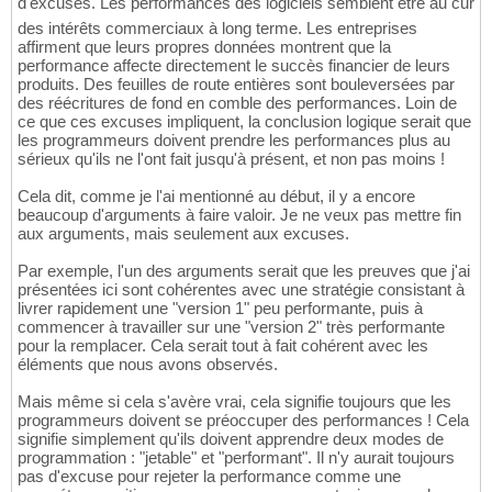
d'excuses. Les performances des logiciels semblent être au cur
des intérêts commerciaux à long terme. Les entreprises
affirment que leurs propres données montrent que la
performance affecte directement le succès financier de leurs
produits. Des feuilles de route entières sont bouleversées par
des réécritures de fond en comble des performances. Loin de
ce que ces excuses impliquent, la conclusion logique serait que
les programmeurs doivent prendre les performances plus au
sérieux qu'ils ne l'ont fait jusqu'à présent, et non pas moins !
Cela dit, comme je l'ai mentionné au début, il y a encore
beaucoup d'arguments à faire valoir. Je ne veux pas mettre fin
aux arguments, mais seulement aux excuses.
Par exemple, l'un des arguments serait que les preuves que j'ai
présentées ici sont cohérentes avec une stratégie consistant à
livrer rapidement une "version 1" peu performante, puis à
commencer à travailler sur une "version 2" très performante
pour la remplacer. Cela serait tout à fait cohérent avec les
éléments que nous avons observés.
Mais même si cela s'avère vrai, cela signifie toujours que les
programmeurs doivent se préoccuper des performances ! Cela
signifie simplement qu'ils doivent apprendre deux modes de
programmation : "jetable" et "performant". Il n'y aurait toujours
pas d'excuse pour rejeter la performance comme une