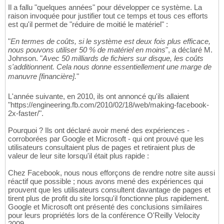
Il a fallu "quelques années" pour développer ce système. La
raison invoquée pour justifier tout ce temps et tous ces efforts
est qu'il permet de "réduire de moitié le matériel" :
"
En termes de coûts, si le système est deux fois plus efficace,
nous pouvons utiliser 50 % de matériel en moins
", a déclaré M.
Johnson. "
Avec 50 milliards de fichiers sur disque, les coûts
s'additionnent. Cela nous donne essentiellement une marge de
manuvre [financière].
"
L'année suivante, en 2010, ils ont annoncé qu'ils allaient
"https://engineering.fb.com/2010/02/18/web/making-facebook-
2x-faster/".
Pourquoi ? Ils ont déclaré avoir mené des expériences -
corroborées par Google et Microsoft - qui ont prouvé que les
utilisateurs consultaient plus de pages et retiraient plus de
valeur de leur site lorsqu'il était plus rapide :
Chez Facebook, nous nous efforçons de rendre notre site aussi
réactif que possible ; nous avons mené des expériences qui
prouvent que les utilisateurs consultent davantage de pages et
tirent plus de profit du site lorsqu'il fonctionne plus rapidement.
Google et Microsoft ont présenté des conclusions similaires
pour leurs propriétés lors de la conférence O'Reilly Velocity
2009.