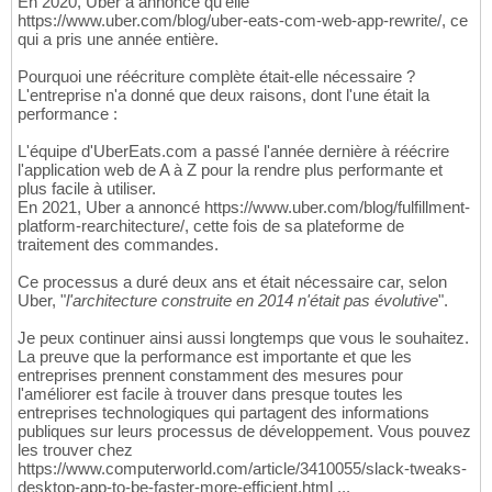
En 2020, Uber a annoncé qu'elle
https://www.uber.com/blog/uber-eats-com-web-app-rewrite/, ce
qui a pris une année entière.
Pourquoi une réécriture complète était-elle nécessaire ?
L'entreprise n'a donné que deux raisons, dont l'une était la
performance :
L'équipe d'UberEats.com a passé l'année dernière à réécrire
l'application web de A à Z pour la rendre plus performante et
plus facile à utiliser.
En 2021, Uber a annoncé https://www.uber.com/blog/fulfillment-
platform-rearchitecture/, cette fois de sa plateforme de
traitement des commandes.
Ce processus a duré deux ans et était nécessaire car, selon
Uber, "
l'architecture construite en 2014 n'était pas évolutive
".
Je peux continuer ainsi aussi longtemps que vous le souhaitez.
La preuve que la performance est importante et que les
entreprises prennent constamment des mesures pour
l'améliorer est facile à trouver dans presque toutes les
entreprises technologiques qui partagent des informations
publiques sur leurs processus de développement. Vous pouvez
les trouver chez
https://www.computerworld.com/article/3410055/slack-tweaks-
desktop-app-to-be-faster-more-efficient.html ...