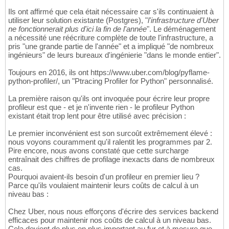
Ils ont affirmé que cela était nécessaire car s'ils continuaient à
utiliser leur solution existante (Postgres), "
l'infrastructure d'Uber
ne fonctionnerait plus d'ici la fin de l'année
". Le déménagement
a nécessité une réécriture complète de toute l'infrastructure, a
pris "une grande partie de l'année" et a impliqué "de nombreux
ingénieurs" de leurs bureaux d'ingénierie "dans le monde entier".
Toujours en 2016, ils ont https://www.uber.com/blog/pyflame-
python-profiler/, un "Ptracing Profiler for Python" personnalisé.
La première raison qu'ils ont invoquée pour écrire leur propre
profileur est que - et je n'invente rien - le profileur Python
existant était trop lent pour être utilisé avec précision :
Le premier inconvénient est son surcoût extrêmement élevé :
nous voyons couramment qu'il ralentit les programmes par 2.
Pire encore, nous avons constaté que cette surcharge
entraînait des chiffres de profilage inexacts dans de nombreux
cas.
Pourquoi avaient-ils besoin d'un profileur en premier lieu ?
Parce qu'ils voulaient maintenir leurs coûts de calcul à un
niveau bas :
Chez Uber, nous nous efforçons d'écrire des services backend
efficaces pour maintenir nos coûts de calcul à un niveau bas.
Cela devient de plus en plus important au fur et à mesure que