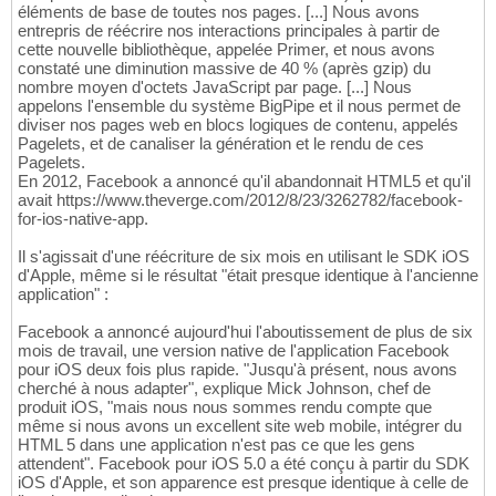
éléments de base de toutes nos pages. [...] Nous avons
entrepris de réécrire nos interactions principales à partir de
cette nouvelle bibliothèque, appelée Primer, et nous avons
constaté une diminution massive de 40 % (après gzip) du
nombre moyen d'octets JavaScript par page. [...] Nous
appelons l'ensemble du système BigPipe et il nous permet de
diviser nos pages web en blocs logiques de contenu, appelés
Pagelets, et de canaliser la génération et le rendu de ces
Pagelets.
En 2012, Facebook a annoncé qu'il abandonnait HTML5 et qu'il
avait https://www.theverge.com/2012/8/23/3262782/facebook-
for-ios-native-app.
Il s'agissait d'une réécriture de six mois en utilisant le SDK iOS
d'Apple, même si le résultat "était presque identique à l'ancienne
application" :
Facebook a annoncé aujourd'hui l'aboutissement de plus de six
mois de travail, une version native de l'application Facebook
pour iOS deux fois plus rapide. "Jusqu'à présent, nous avons
cherché à nous adapter", explique Mick Johnson, chef de
produit iOS, "mais nous nous sommes rendu compte que
même si nous avons un excellent site web mobile, intégrer du
HTML 5 dans une application n'est pas ce que les gens
attendent". Facebook pour iOS 5.0 a été conçu à partir du SDK
iOS d'Apple, et son apparence est presque identique à celle de