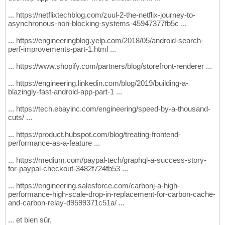
... https://netflixtechblog.com/zuul-2-the-netflix-journey-to-
asynchronous-non-blocking-systems-45947377fb5c ...
... https://engineeringblog.yelp.com/2018/05/android-search-
perf-improvements-part-1.html ...
... https://www.shopify.com/partners/blog/storefront-renderer ...
... https://engineering.linkedin.com/blog/2019/building-a-
blazingly-fast-android-app-part-1 ...
... https://tech.ebayinc.com/engineering/speed-by-a-thousand-
cuts/ ...
... https://product.hubspot.com/blog/treating-frontend-
performance-as-a-feature ...
... https://medium.com/paypal-tech/graphql-a-success-story-
for-paypal-checkout-3482f724fb53 ...
... https://engineering.salesforce.com/carbonj-a-high-
performance-high-scale-drop-in-replacement-for-carbon-cache-
and-carbon-relay-d9599371c51a/ ...
... et bien sûr,