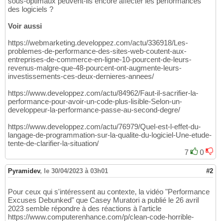
sous-optimaux peuvent-ils encore affecter les performances
des logiciels ?
Voir aussi
https://webmarketing.developpez.com/actu/336918/Les-
problemes-de-performance-des-sites-web-coutent-aux-
entreprises-de-commerce-en-ligne-10-pourcent-de-leurs-
revenus-malgre-que-48-pourcent-ont-augmente-leurs-
investissements-ces-deux-dernieres-annees/
https://www.developpez.com/actu/84962/Faut-il-sacrifier-la-
performance-pour-avoir-un-code-plus-lisible-Selon-un-
developpeur-la-performance-passe-au-second-degre/
https://www.developpez.com/actu/76979/Quel-est-l-effet-du-
langage-de-programmation-sur-la-qualite-du-logiciel-Une-etude-
tente-de-clarifier-la-situation/
7
0
Pyramidev
,
le 30/04/2023 à 03h01
#2
Pour ceux qui s'intéressent au contexte, la vidéo "Performance
Excuses Debunked" que Casey Muratori a publié le 26 avril
2023 semble répondre à des réactions à l'article
https://www.computerenhance.com/p/clean-code-horrible-