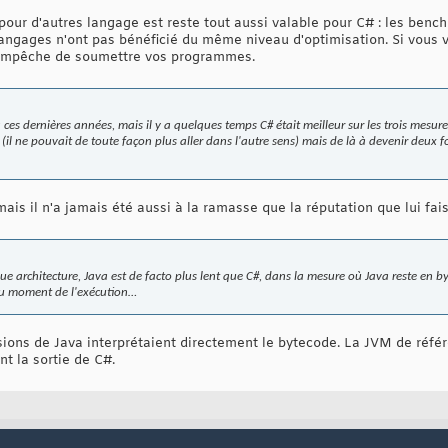
pour d'autres langage est reste tout aussi valable pour C# : les bench
ngages n'ont pas bénéficié du même niveau d'optimisation. Si vous v
 empêche de soumettre vos programmes.
va ces dernières années, mais il y a quelques temps C# était meilleur sur les trois mesu
il ne pouvait de toute façon plus aller dans l'autre sens) mais de là à devenir deux f
ais il n'a jamais été aussi à la ramasse que la réputation que lui faisa
ue architecture, Java est de facto plus lent que C#, dans la mesure où Java reste en by
au moment de l'exécution…
sions de Java interprétaient directement le bytecode. La JVM de réfé
nt la sortie de C#.