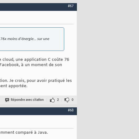
#67
76x moins d'énergie... sur une
 cloud, une application C coûte 76
ue Facebook, à un moment de son
on. Je crois, pour avoir pratiqué les
ment apportée.
Répondre avec citation
2
0
#68
otamment comparé à Java.