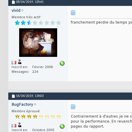
08/04/2019,
12h41
vivid
Membre très actif
franchement perdre du temps po
Inscrit en
Février 2006
Messages
224
16/04/2019,
13h03
BugFactory
Membre éprouvé
Contrairement à d'autres je ne s
pour la performance. En revanch
pages du rapport.
Inscrit en
Octobre 2005