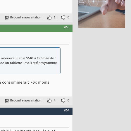
Répondre avec citation
1
0
#63
t monocœur et le SMP à la limite de '
hone ou tablette , mais qui programme
on consommerait 76x moins
Répondre avec citation
4
0
#64