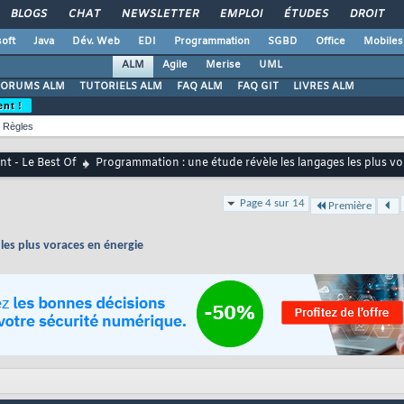
BLOGS
CHAT
NEWSLETTER
EMPLOI
ÉTUDES
DROIT
oft
Java
Dév. Web
EDI
Programmation
SGBD
Office
Mobiles
ALM
Agile
Merise
UML
FORUMS ALM
TUTORIELS ALM
FAQ ALM
FAQ GIT
LIVRES ALM
ent !
Règles
t - Le Best Of
Programmation : une étude révèle les langages les plus vo
Page 4 sur 14
Première
les plus voraces en énergie