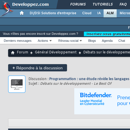
FORUMS
TUTORIELS
FAQ
DI/DSI Solutions d'entreprise
Cloud
IA
ALM
Micros
Vous n'êtes pas encore inscrit sur Developpez.com ?
Inscrivez-vous gratuitem
Derniers messages
Actions
Réseau social
Blogs
Agenda
Chat
Forum
Général Développement
Débats sur le développemen
+
Répondre à la discussion
Discussion :
Programmation : une étude révèle les langages 
Sujet :
Débats sur le développement - Le Best Of