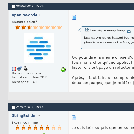
29/06/2019,
15h58
openlowcode
Membre éclairé
Envoyé par
mangobango
Bah disons qu'en faisant tourn
planète à ressources limitées, ç
Ou pour dire la même chose d'un
fois moins cher qu'une applicat
histoire, s'est payé un refactori
Développeur Java
Inscrit en
Juin 2019
Après, il faut faire un compromi
Messages
40
deux languages, que je préfère 
24/07/2019,
15h00
StringBuilder
Expert confirmé
Je suis très surpris que person