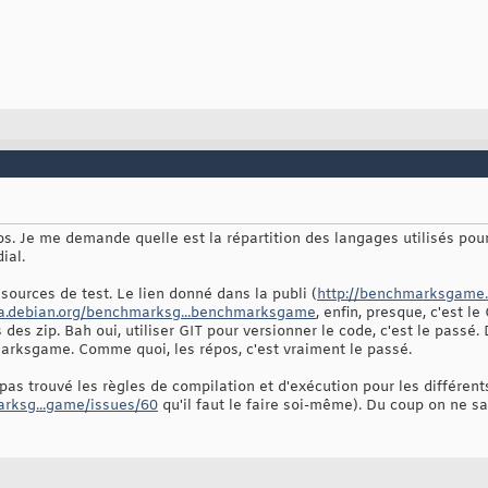
. Je me demande quelle est la répartition des langages utilisés pour
ial.
s sources de test. Le lien donné dans la publi (
http://benchmarksgame.a
lsa.debian.org/benchmarksg...benchmarksgame
, enfin, presque, c'est 
 des zip. Bah oui, utiliser GIT pour versionner le code, c'est le passé
arksgame. Comme quoi, les répos, c'est vraiment le passé.
 pas trouvé les règles de compilation et d'exécution pour les différent
arksg...game/issues/60
qu'il faut le faire soi-même). Du coup on ne 