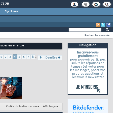
CLUB
Systèmes
Recherche avancée
Navigation
races en énergie
Inscrivez-vous
gratuitement
...
1
2
3
4
5
6
7
8
Dernière
pour pouvoir participer,
suivre les réponses en
temps réel, voter pour
les messages, poser vos
propres questions et
recevoir la newsletter
Outils de la discussion
Affichage