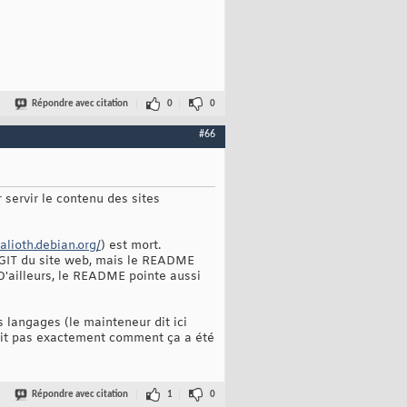
Répondre avec citation
0
0
#66
 servir le contenu des sites
lioth.debian.org/
) est mort.
le GIT du site web, mais le README
. D'ailleurs, le README pointe aussi
s langages (le mainteneur dit ici
sait pas exactement comment ça a été
Répondre avec citation
1
0