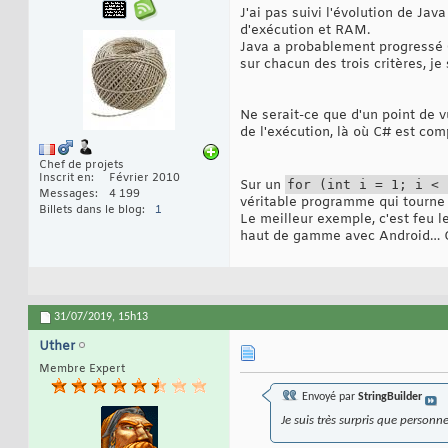
J'ai pas suivi l'évolution de Ja
d'exécution et RAM.
Java a probablement progressé (i
sur chacun des trois critères, je
Ne serait-ce que d'un point de v
de l'exécution, là où C# est co
Chef de projets
Inscrit en
Février 2010
Sur un
for (int i = 1; i < 
Messages
4 199
véritable programme qui tourne 
Billets dans le blog
1
Le meilleur exemple, c'est feu
haut de gamme avec Android… C# 
31/07/2019,
15h13
Uther
Membre Expert
Envoyé par
StringBuilder
Je suis très surpris que person