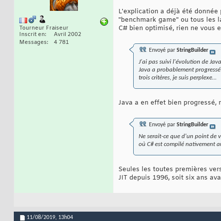
L'explication a déjà été donnée 
"benchmark game" ou tous les la
C# bien optimisé, rien ne vous
Tourneur Fraiseur
Inscrit en
Avril 2002
Messages
4 781
Envoyé par
StringBuilder
J'ai pas suivi l'évolution de Ja
Java a probablement progressé (
trois critères, je suis perplexe…
Java a en effet bien progressé, m
Envoyé par
StringBuilder
Ne serait-ce que d'un point de v
où C# est compilé nativement 
Seules les toutes premières ver
JIT depuis 1996, soit six ans ava
11/08/2019,
13h04