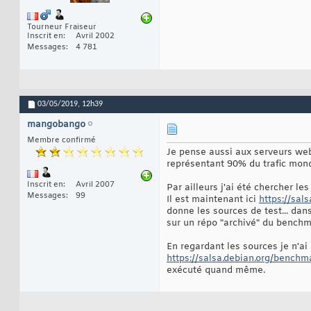
Tourneur Fraiseur
Inscrit en
Avril 2002
Messages
4 781
03/05/2019,
12h39
mangobango
Membre confirmé
Je pense aussi aux serveurs webs
représentant 90% du trafic mond
Inscrit en
Avril 2007
Par ailleurs j'ai été chercher le
Messages
99
Il est maintenant ici
https://sa
donne les sources de test... dans
sur un répo "archivé" du benchm
En regardant les sources je n'ai
https://salsa.debian.org/benchm
exécuté quand même.