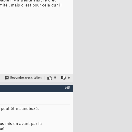
le il y a trente ans , le C et
 , mais c 'est pour cela qu ' il
Répondre avec citation
0
6
#65
 peut être sandboxé.
lus mis en avant par la
ué.