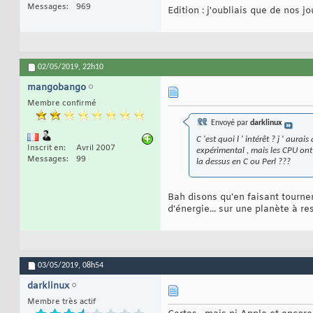
Messages
969
Edition : j'oubliais que de nos 
02/05/2019,
22h10
mangobango
Membre confirmé
Envoyé par
darklinux
C 'est quoi l ' intérêt ? j ' au
Inscrit en
Avril 2007
expérimental , mais les CPU ont
Messages
99
la dessus en C ou Perl ???
Bah disons qu'en faisant tourn
d'énergie... sur une planète à r
03/05/2019,
08h54
darklinux
Membre très actif