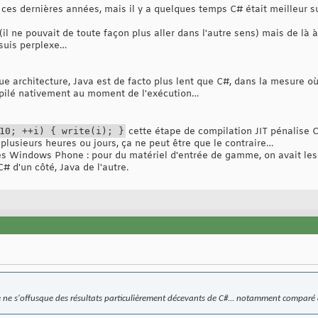
va ces dernières années, mais il y a quelques temps C# était meilleur s
l ne pouvait de toute façon plus aller dans l'autre sens) mais de là 
 suis perplexe…
ue architecture, Java est de facto plus lent que C#, dans la mesure o
mpilé nativement au moment de l'exécution…
10; ++i) { write(i); }
cette étape de compilation JIT pénalise C
plusieurs heures ou jours, ça ne peut être que le contraire…
 les Windows Phone : pour du matériel d'entrée de gamme, on avait l
d'un côté, Java de l'autre.
ne ne s'offusque des résultats particulièrement décevants de C#... notamment comparé 