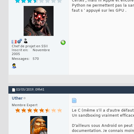
Certes , mais ni Apple et encore
Python ne permettent pas la san
faut s ' appuyé sur les GPU .
Chef de projet en SSII
Inscrit en
Novembre
2005
Messages
570
03/05/2019,
09h41
Uther
Membre Expert
Le C (même s'il a d'autre défau
Un sandboxing vraiment efficace
D’ailleurs sous Android on peut t
documentation. Je connais moins 