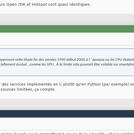
jours Open JDK et Hotspot sont quasi identiques.
rais approuvé cette étude fin des années 1990 début 2000 à l ' époque ou les CPU étaien
 tellement évolué , comme les GPU . À la limite cela pourrait être valable sur smartp
er des services implémentés en C plutôt qu'en Python (par exemple) 
essources limitées, ça compte.