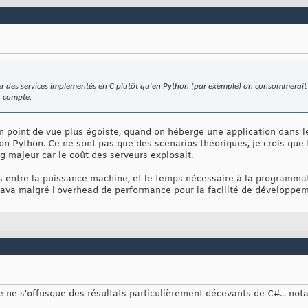
er des services implémentés en C plutôt qu'en Python (par exemple) on consommerait 
a compte.
 point de vue plus égoiste, quand on héberge une application dans le
ion Python. Ce ne sont pas que des scenarios théoriques, je crois q
ng majeur car le coût des serveurs explosait.
s entre la puissance machine, et le temps nécessaire à la programmati
java malgré l'overhead de performance pour la facilité de développe
ne ne s'offusque des résultats particulièrement décevants de C#... n