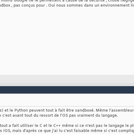
 moins Google ne le permettent à cause de la sécurité , chose négligeab
dbox , pas conçus pour . Oui nous sommes dans un environnement limité
ts) et le Python peuvent tout à fait être sandboxé. Même l'assembleur
 c'est avant tout du ressort de l'OS pas vraiment du langage.
out a fait utiliser le C et le C++ même si ce n'est pas le langage le p
iOS, mais d'après ce que j'ai lu c'est faisable même si c'est compliq