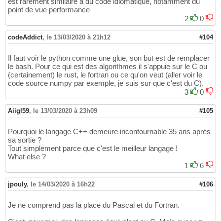
est rarement similaire à du code idiomatique, notamment du
point de vue performance
2
0
codeAddict
,
le 13/03/2020 à 21h12
#104
Il faut voir le python comme une glue, son but est de remplacer
le bash. Pour ce qui est des algorithmes il s'appuie sur le C ou
(certainement) le rust, le fortran ou ce qu'on veut (aller voir le
code source numpy par exemple, je suis sur que c'est du C).
3
0
Aiigl59
,
le 13/03/2020 à 23h09
#105
Pourquoi le langage C++ demeure incontournable 35 ans après
sa sortie ?
Tout simplement parce que c'est le meilleur langage !
What else ?
1
6
jpouly
,
le 14/03/2020 à 16h22
#106
Je ne comprend pas la place du Pascal et du Fortran.