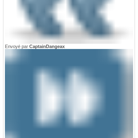
Envoyé par
CaptainDangeax