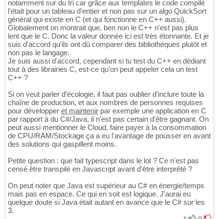
notamment sur du tri car grâce aux templates le code compilé
l'était pour un tableau d'entier et non pas sur un algo QuickSort
général qui existe en C (et qui fonctionne en C++ aussi).
Globalement on montrait que, ben non le C++ n'est pas plus
lent que le C. Donc la valeur donnée ici est très étonnante. Et je
suis d'accord qu'ils ont dû comparer des bibliothèques plutôt et
non pas le langage.
Je suis aussi d'accord, cependant si tu test du C++ en dédiant
tout à des librairies C, est-ce qu'on peut appeler cela un test
C++ ?
Si on veut parler d'écologie, il faut pas oublier d'inclure toute la
chaîne de production, et aux nombres de personnes requises
pour développer
et maintenir
par exemple une application en C
par rapport à du C#/Java, il n'est pas certain d'être gagnant. On
peut aussi mentionner le Cloud, faire payer à la consommation
de CPU/RAM/Stockage ça a eu l'avantage de pousser en avant
des solutions qui gaspillent moins.
Petite question : que fait typescript dans le lot ? Ce n'est pas
censé être transpilé en Javascript avant d'être interprêté ?
On peut noter que Java est supérieur au C# en énergie/temps
mais pas en espace. Ce qui en soit est logique. J'aurai eu
quelque doute si Java était autant en avance que le C# sur les
3.