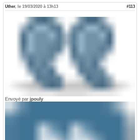
Uther
,
le 19/03/2020 à 13h13
#113
Envoyé par
jpouly