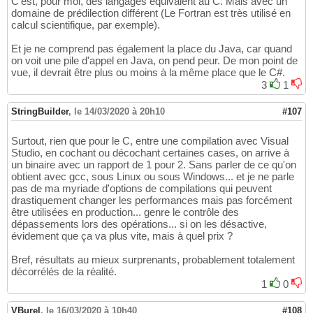
C'est, pour moi, des langages équivalent au C. Mais avec un
domaine de prédilection différent (Le Fortran est très utilisé en
calcul scientifique, par exemple).
Et je ne comprend pas également la place du Java, car quand
on voit une pile d'appel en Java, on pend peur. De mon point de
vue, il devrait être plus ou moins à la même place que le C#.
3
1
StringBuilder
,
le 14/03/2020 à 20h10
#107
Surtout, rien que pour le C, entre une compilation avec Visual
Studio, en cochant ou décochant certaines cases, on arrive à
un binaire avec un rapport de 1 pour 2. Sans parler de ce qu'on
obtient avec gcc, sous Linux ou sous Windows... et je ne parle
pas de ma myriade d'options de compilations qui peuvent
drastiquement changer les performances mais pas forcément
être utilisées en production... genre le contrôle des
dépassements lors des opérations... si on les désactive,
évidement que ça va plus vite, mais à quel prix ?
Bref, résultats au mieux surprenants, probablement totalement
décorrélés de la réalité.
1
0
VBurel
,
le 16/03/2020 à 10h40
#108