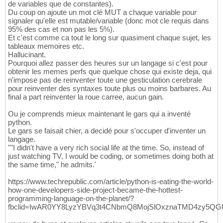
de variables que de constantes).
Du coup on ajoute un mot clé MUT a chaque variable pour
signaler qu'elle est mutable/variable (donc mot cle requis dans
95% des cas et non pas les 5%).
Et c'est comme ca tout le long sur quasiment chaque sujet, les
tableaux memoires etc.
Hallucinant.
Pourquoi allez passer des heures sur un langage si c'est pour
obtenir les memes perfs que quelque chose qui existe deja, qui
n'impose pas de reinventer toute une gesticulation cerebrale
pour reinventer des syntaxes toute plus ou moins barbares. Au
final a part reinventer la roue carree, aucun gain.
Ou je comprends mieux maintenant le gars qui a inventé
python.
Le gars se faisait chier, a decidé pour s'occuper d'inventer un
langage.
""I didn't have a very rich social life at the time. So, instead of
just watching TV, I would be coding, or sometimes doing both at
the same time," he admits.'
https://www.techrepublic.com/article/python-is-eating-the-world-
how-one-developers-side-project-became-the-hottest-
programming-language-on-the-planet/?
fbclid=IwAR0YY8LyzYBVq3t4CNbmQ8MojSlOxznaTMD4zy5Q