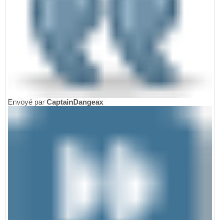
Envoyé par
CaptainDangeax