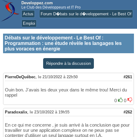
Developpez.com
Le Club des Développeurs et IT Pro
Actus
Forum D�bats sur le d�veloppement - Le Best Of
Emploi
Débats sur le développement - Le Best Of
:
Programmation : une étude révèle les langages les
plus voraces en énergie
Répondre à la discussion
PierreDeQuébec
,
le 21/10/2022 à 22h50
#261
Ouin bon. J'avais les deux yeux dans le même trou! Merci du
rappel
0
0
Paradoxalix
,
le 23/10/2022 à 19h55
#262
En ce qui me concerne , je suis arrivé à la conclusion que pour
travailler sur une application complexe on ne peux pas se
contenter d'utiliser un seul langage surtout en I.A.