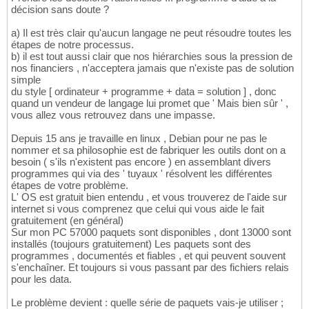
décision sans doute ?
a) Il est très clair qu'aucun langage ne peut résoudre toutes les
étapes de notre processus.
b) il est tout aussi clair que nos hiérarchies sous la pression de
nos financiers , n'acceptera jamais que n'existe pas de solution
simple
du style [ ordinateur + programme + data = solution ] , donc
quand un vendeur de langage lui promet que ' Mais bien sûr ' ,
vous allez vous retrouvez dans une impasse.
Depuis 15 ans je travaille en linux , Debian pour ne pas le
nommer et sa philosophie est de fabriquer les outils dont on a
besoin ( s'ils n'existent pas encore ) en assemblant divers
programmes qui via des ' tuyaux ' résolvent les différentes
étapes de votre problème.
L' OS est gratuit bien entendu , et vous trouverez de l'aide sur
internet si vous comprenez que celui qui vous aide le fait
gratuitement (en général)
Sur mon PC 57000 paquets sont disponibles , dont 13000 sont
installés (toujours gratuitement) Les paquets sont des
programmes , documentés et fiables , et qui peuvent souvent
s'enchaîner. Et toujours si vous passant par des fichiers relais
pour les data.
Le problème devient : quelle série de paquets vais-je utiliser ;