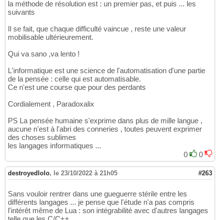
la méthode de résolution est : un premier pas, et puis ... les
suivants
Il se fait, que chaque difficulté vaincue , reste une valeur
mobilisable ultérieurement.
Qui va sano ,va lento !
L'informatique est une science de l'automatisation d'une partie
de la pensée : celle qui est automatisable.
Ce n'est une course que pour des perdants
Cordialement , Paradoxalix
PS La pensée humaine s'exprime dans plus de mille langue ,
aucune n'est à l'abri des conneries , toutes peuvent exprimer
des choses sublimes
les langages informatiques ...
0
0
destroyedlolo
,
le 23/10/2022 à 21h05
#263
Sans vouloir rentrer dans une gueguerre stérile entre les
différents langages ... je pense que l'étude n'a pas compris
l'intérêt même de Lua : son intégrabilité avec d'autres langages
telle que les C/C++.