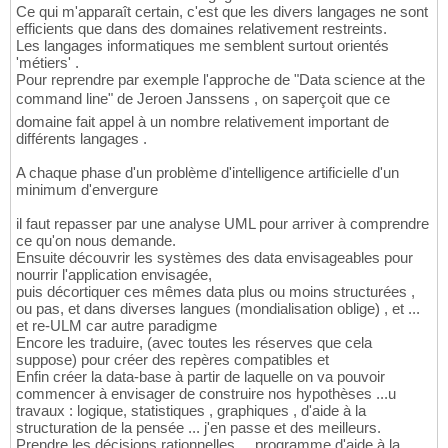
Ce qui m'apparaît certain, c'est que les divers langages ne sont
efficients que dans des domaines relativement restreints.
Les langages informatiques me semblent surtout orientés
'métiers' .
Pour reprendre par exemple l'approche de "Data science at the
command line" de Jeroen Janssens , on saperçoit que ce
domaine fait appel à un nombre relativement important de
différents langages .
A chaque phase d'un problème d'intelligence artificielle d'un
minimum d'envergure
il faut repasser par une analyse UML pour arriver à comprendre
ce qu'on nous demande.
Ensuite découvrir les systèmes des data envisageables pour
nourrir l'application envisagée,
puis décortiquer ces mêmes data plus ou moins structurées ,
ou pas, et dans diverses langues (mondialisation oblige) , et ...
et re-ULM car autre paradigme
Encore les traduire, (avec toutes les réserves que cela
suppose) pour créer des repères compatibles et
Enfin créer la data-base à partir de laquelle on va pouvoir
commencer à envisager de construire nos hypothèses ...u
travaux : logique, statistiques , graphiques , d'aide à la
structuration de la pensée ... j'en passe et des meilleurs.
Prendre les décisions rationnelles ... programme d'aide à la