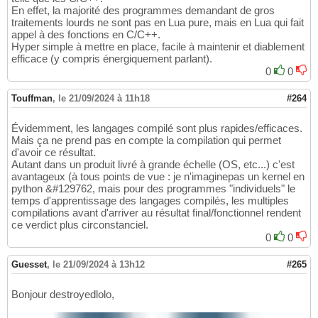
En effet, la majorité des programmes demandant de gros
traitements lourds ne sont pas en Lua pure, mais en Lua qui fait
appel à des fonctions en C/C++.
Hyper simple à mettre en place, facile à maintenir et diablement
efficace (y compris énergiquement parlant).
0
0
Touffman
,
le 21/09/2024 à 11h18
#264
Évidemment, les langages compilé sont plus rapides/efficaces.
Mais ça ne prend pas en compte la compilation qui permet
d'avoir ce résultat.
Autant dans un produit livré à grande échelle (OS, etc...) c'est
avantageux (à tous points de vue : je n'imaginepas un kernel en
python &#129762, mais pour des programmes "individuels" le
temps d'apprentissage des langages compilés, les multiples
compilations avant d'arriver au résultat final/fonctionnel rendent
ce verdict plus circonstanciel.
0
0
Guesset
,
le 21/09/2024 à 13h12
#265
Bonjour destroyedlolo,