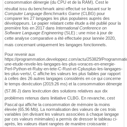
consommation dénergie (du CPU et de la RAM). Cest le
résultat issu du benchmark ainsi effectué se basant sur le
Computer Language Benchmarks Game
(CLBG) pour
comparer les 27 langages les plus populaires auprès des
développeurs. Le papier relatant cette étude a été publié pour la
première fois en 2017 dans
International Conference on
Software Language Engineering
(SLE) ; une mise à jour de
cette analyse comparative a été effectuée pour lannée 2020,
mais concernant uniquement les langages fonctionnels.
Pour revenir aux
https://programmation.developpez.com/actu/253829/Programmati
une-etude-revele-les-langages-les-plus-voraces-en-energie-
Perl-Python-et-Ruby-en-tete-C-Rust-et-Cplusplus-les-langages-
les-plus-verts/, C affiche les valeurs les plus faibles par rapport
à celles des 26 autres langages considérés en ce qui concerne
le temps dexécution (2019.26 ms) et la consommation dénergie
(57.86 J) dans lexécution des solutions relatives aux dix
problèmes retenus dans linitiative CLBG. En revanche, cest
Pascal qui affiche la consommation de mémoire la moins
élevée (65.96 Mb). La normalisation des valeurs de ces trois
variables (en divisant les valeurs associées à chaque langage
par ces valeurs minimales) a permis de dresser le tableau ci-
après, les valeurs étant rangées de manière croissante :