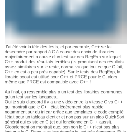
J'ai été voir la tête des tests, et par exemple, C++ se fait
descendre par rapport à C à cause des choix de librairies,
majoritairement a cause d'un test sur des RegExp sur lequel
C++ produit des résultats terribles (ils produisent des résultats
assez similaires sur le reste, normal vu que tout ce que C fait,
C++ en est a peu près capable). Sur le tests des RegExp, la
librairie boost est utilisé pour C++ et PRCE pour le C, alors
même que PRCE est compatible avec C++ !
Au final, ça ressemble plus a un test des librairies communes
qu'un test sur les langages...
Oui je suis d'accord il y a une vidéo entre la vitesse C vs C++
qui montrait que le C++ était légèrement plus rapide,
notamment sur du tri car grâce aux templates le code compilé
l'était pour un tableau d'entier et non pas sur un algo QuickSort
général qui existe en C (et qui fonctionne en C++ aussi).
Globalement on montrait que, ben non le C++ n'est pas plus
lent que le C. Donc la valeur donnée ici est très étonnante. Et je