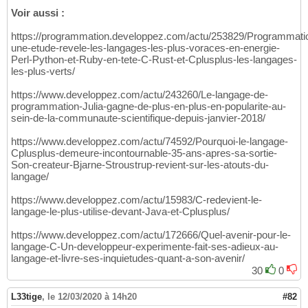
Voir aussi :
https://programmation.developpez.com/actu/253829/Programmati
une-etude-revele-les-langages-les-plus-voraces-en-energie-
Perl-Python-et-Ruby-en-tete-C-Rust-et-Cplusplus-les-langages-
les-plus-verts/
https://www.developpez.com/actu/243260/Le-langage-de-
programmation-Julia-gagne-de-plus-en-plus-en-popularite-au-
sein-de-la-communaute-scientifique-depuis-janvier-2018/
https://www.developpez.com/actu/74592/Pourquoi-le-langage-
Cplusplus-demeure-incontournable-35-ans-apres-sa-sortie-
Son-createur-Bjarne-Stroustrup-revient-sur-les-atouts-du-
langage/
https://www.developpez.com/actu/15983/C-redevient-le-
langage-le-plus-utilise-devant-Java-et-Cplusplus/
https://www.developpez.com/actu/172666/Quel-avenir-pour-le-
langage-C-Un-developpeur-experimente-fait-ses-adieux-au-
langage-et-livre-ses-inquietudes-quant-a-son-avenir/
30
0
L33tige
,
le 12/03/2020 à 14h20
#82