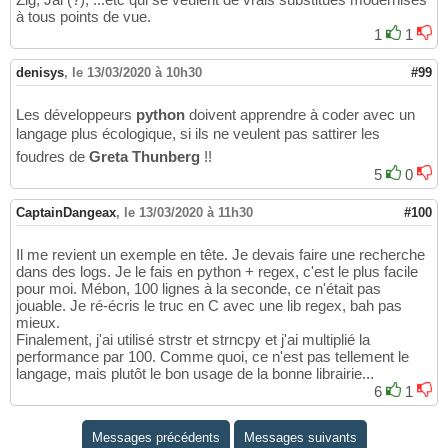
à tous points de vue.
1
1
denisys
,
le 13/03/2020 à 10h30
#99
Les développeurs
python
doivent apprendre à coder avec un
langage plus écologique, si ils ne veulent pas sattirer les
foudres de
Greta Thunberg
!!
5
0
CaptainDangeax
,
le 13/03/2020 à 11h30
#100
Il me revient un exemple en tête. Je devais faire une recherche
dans des logs. Je le fais en python + regex, c'est le plus facile
pour moi. Mébon, 100 lignes à la seconde, ce n'était pas
jouable. Je ré-écris le truc en C avec une lib regex, bah pas
mieux.
Finalement, j'ai utilisé strstr et strncpy et j'ai multiplié la
performance par 100. Comme quoi, ce n'est pas tellement le
langage, mais plutôt le bon usage de la bonne librairie...
6
1
Messages précédents
Messages suivants