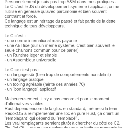
Personnellement je suis pas trop S&M dans mes pratiques .
Le C c'est le JS du développement système / applicatif, on ne
l'utilise en générale qu'avec parcimonie et bien souvent
contraint et forcé.
Ce langage est un héritage du passé et fait partie de la dette
technique de tous développeurs.
Le C c'est :
- une norme international mais payante
- une ABI fixe (sur un même système, c'est bien souvent le
seule chainons commun pour ce parler)
- un Runtime léger et simple
- un Assembleur universelle
Le C ce n'est pas :
- un langage sûr (bien trop de comportements non définit)
- un langage pratique
- un tooling agréable (hérité des années 70)
- un "bon langage" applicatif
Malheureusement, il n'y a pas encore et pour le moment
d'alternatives viables.
Rust dépend encore de la glibc en standard, même si la team
RedoxOS a réimplémenter une libc en pure Rust, ça craint un
"remplaçant" qui dépend du "remplacé" .
Les vrai remplaçants seraient plutôt à chercher du côté de C2,
Zig, Jai (?), ...etc qui se veulent de vrais substitues modernisés