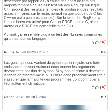
descendre par rapport à C à cause des choix de librairies,
majoritairement a cause d'un test sur des RegExp sur lequel
C++ produit des résultats terribles (ils produisent des résultats
assez similaires sur le reste, normal vu que tout ce que C fait,
C++ en est a peu près capable). Sur le tests des RegExp, la
librairie boost est utilisé pour C++ et PRCE pour le C, alors
même que PRCE est compatible avec C++ !
Au final, ça ressemble plus a un test des librairies communes
qu'un test sur les langages...
3
0
la.lune
,
le 12/03/2020 à 21h03
#96
Les gens qui nous vantent de python qui enregistre une forte
croissance, doivent vraiment nous trouver les arguments
devant cette position de python. Si python continue à devenir le
langage de programme le plus utilisé donc prochainement il faut
s'assurer que la majorité des programmes vont contribuer à
l'échauffement climatique.
7
1
archqt
,
le 12/03/2020 à 22h46
#97