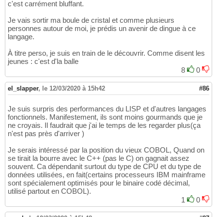
c'est carrément bluffant.
Je vais sortir ma boule de cristal et comme plusieurs
personnes autour de moi, je prédis un avenir de dingue à ce
langage.
À titre perso, je suis en train de le découvrir. Comme disent les
jeunes : c'est d'la balle
8
0
el_slapper
,
le 12/03/2020 à 15h42
#86
Je suis surpris des performances du LISP et d'autres langages
fonctionnels. Manifestement, ils sont moins gourmands que je
ne croyais. Il faudrait que j'ai le temps de les regarder plus(ça
n'est pas près d'arriver )
Je serais intéressé par la position du vieux COBOL, Quand on
se tirait la bourre avec le C++ (pas le C) on gagnait assez
souvent. Ca dépendanit surtout du type de CPU et du type de
données utilisées, en fait(certains processeurs IBM mainframe
sont spécialement optimisés pour le binaire codé décimal,
utilisé partout en COBOL).
1
0