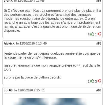
grunk
,
le 12/03/2020 à 15h48
#87
Si C n'évolue pas , Rust va surement prendre plus de place. Il a
des performances très proche et l'avantage des langages
modernes (gestionnaire de dépendance entre autre). C à en
revanche un avantage que les autres n'arriveront probablement
jamais a rattraper c'est la quantité astronomique de lib de renom
disponible.
5
1
Aiekick
,
le 12/03/2020 à 15h49
#88
j'entends parler de rust depuis quelques année et je vois que ce
langage mérite qu'on s'y intéresse.
rassuré néanmoins que mon langage préféré (c++) soit dans le
top 3
surpris par la place de python ceci dit.
1
0
gb_68
,
le 12/03/2020 à 15h51
#89