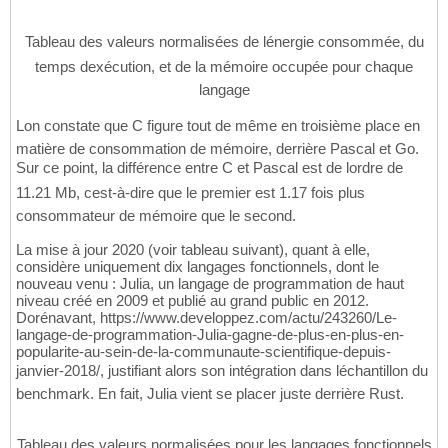
Tableau des valeurs normalisées de lénergie consommée, du
temps dexécution, et de la mémoire occupée pour chaque
langage
Lon constate que C figure tout de même en troisième place en
matière de consommation de mémoire, derrière Pascal et Go.
Sur ce point, la différence entre C et Pascal est de lordre de
11.21 Mb, cest-à-dire que le premier est 1.17 fois plus
consommateur de mémoire que le second.
La mise à jour 2020 (voir tableau suivant), quant à elle,
considère uniquement dix langages fonctionnels, dont le
nouveau venu : Julia, un langage de programmation de haut
niveau créé en 2009 et publié au grand public en 2012.
Dorénavant, https://www.developpez.com/actu/243260/Le-
langage-de-programmation-Julia-gagne-de-plus-en-plus-en-
popularite-au-sein-de-la-communaute-scientifique-depuis-
janvier-2018/, justifiant alors son intégration dans léchantillon du
benchmark. En fait, Julia vient se placer juste derrière Rust.
Tableau des valeurs normalisées pour les langages fonctionnels