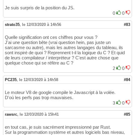
Je suis surpris de la position du JS.
0
0
strato35
,
le 12/03/2020 à 14h56
#83
Quelle signification ont ces chiffres pour vous ?
J'ai une question bête (vrai question hein, pas juste un
sarcasme ou autre), mais les autres langages du tableau, ils
sont inspiré de quoi ? Reprennent t-il la logique du C ? Et quid
de leurs compilateur / interpréteur ? C'est autre chose que
quelque chose qui se réfère au C ?
2
0
PC235
,
le 12/03/2020 à 14h58
#84
Le moteur V8 de google compile le Javascript à la volée.
D'où les perfs pas trop mauvaises.
3
0
rawsrc
,
le 12/03/2020 à 15h41
#85
en tout cas, je suis sacrément impressionné par Rust.
Sur la programmation système et autres logiciels bas niveau,