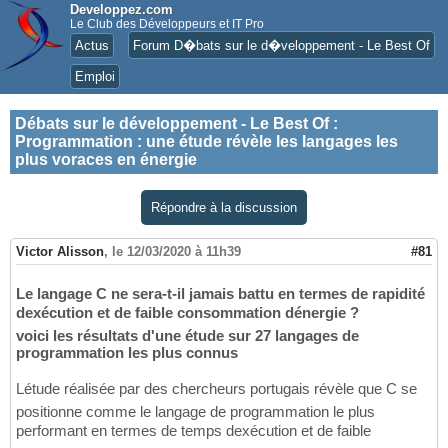
Developpez.com
Le Club des Développeurs et IT Pro
Actus
Forum D�bats sur le d�veloppement - Le Best Of
Emploi
Débats sur le développement - Le Best Of
:
Programmation : une étude révèle les langages les
plus voraces en énergie
Répondre à la discussion
Victor Alisson
,
le 12/03/2020 à 11h39
#81
Le langage C ne sera-t-il jamais battu en termes de rapidité
dexécution et de faible consommation dénergie ?
voici les résultats d'une étude sur 27 langages de
programmation les plus connus
Létude réalisée par des chercheurs portugais révèle que C se
positionne comme le langage de programmation le plus
performant en termes de temps dexécution et de faible