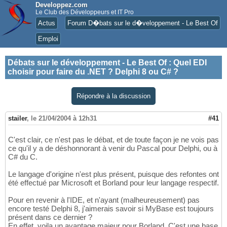
Developpez.com
Le Club des Développeurs et IT Pro
Actus
Forum D�bats sur le d�veloppement - Le Best Of
Emploi
Débats sur le développement - Le Best Of
:
Quel EDI
choisir pour faire du .NET ? Delphi 8 ou C# ?
Répondre à la discussion
stailer
,
le 21/04/2004 à 12h31
#41
C'est clair, ce n'est pas le débat, et de toute façon je ne vois pas
ce qu'il y a de déshonnorant à venir du Pascal pour Delphi, ou à
C# du C.
Le langage d'origine n'est plus présent, puisque des refontes ont
été effectué par Microsoft et Borland pour leur langage respectif.
Pour en revenir à l'IDE, et n'ayant (malheureusement) pas
encore testé Delphi 8, j'aimerais savoir si MyBase est toujours
présent dans ce dernier ?
En effet, voila un avantage majeur pour Borland. C'est une base