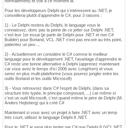
normalement) et voir à ce moment là.
Pour les développeurs Delphi qui s'intéressent au .NET, je
conseillerai plutôt d'apprendre le C#, pour 3 raisons :
1) - Le Delphi restera du Delphi, le language vous le
connaissez, donc pas la peine de ce jetter sur Delphi .NET,
c'est leur 1er essai (je parle de Delphi pour .NET et non C#
Builder) pour Borland, VCL .NET n'est pas encore au très point,
patientez un peu ...
2) - Actuellement on considère le C# comme le meilleur
language pour le développment .NET, l'avantage d'apprendre le
C# reste une bonne alternative à Delphi (apprenez maintenant
car vous avez le temps d'ici 2006 avec LongHorn) et vous
serez en plus multi-plateforme (vous pourrez jongler entre les
outils Borland et les outils Microsoft)
3) - Vous retrouvrez dans C# l'esprit de Delphi, (dans sa
structure très typée, le principe composant, ...) car même si
c'est un outil Microsoft, c'est quand même le père de Delphi (M.
Anders Hejlsberg) qui à créé C#
Maintenant si vous avez un projet à faire .NET avec un temp
très court, utilisez le language Delphi 8 .NET.
Pour le .NET je serai plus tenter par C# que Delphi 8 (VCL.NET