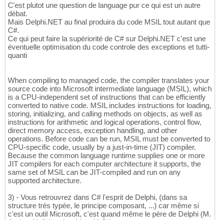
C'est plutot une question de language pur ce qui est un autre
débat.
Mais Delphi.NET au final produira du code MSIL tout autant que
C#.
Ce qui peut faire la supériorité de C# sur Delphi.NET c'est une
éventuelle optimisation du code controle des exceptions et tutti-
quanti
When compiling to managed code, the compiler translates your
source code into Microsoft intermediate language (MSIL), which
is a CPU-independent set of instructions that can be efficiently
converted to native code. MSIL includes instructions for loading,
storing, initializing, and calling methods on objects, as well as
instructions for arithmetic and logical operations, control flow,
direct memory access, exception handling, and other
operations. Before code can be run, MSIL must be converted to
CPU-specific code, usually by a just-in-time (JIT) compiler.
Because the common language runtime supplies one or more
JIT compilers for each computer architecture it supports, the
same set of MSIL can be JIT-compiled and run on any
supported architecture.
3) - Vous retrouvrez dans C# l'esprit de Delphi, (dans sa
structure très typée, le principe composant, ...) car même si
c'est un outil Microsoft, c'est quand même le père de Delphi (M.