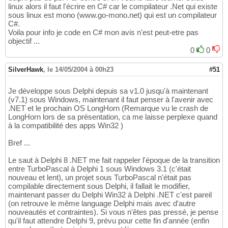
linux alors il faut l'écrire en C# car le compilateur .Net qui existe
sous linux est mono (www.go-mono.net) qui est un compilateur
C#.
Voila pour info je code en C# mon avis n'est peut-etre pas
objectif ...
0
0
SilverHawk
,
le 14/05/2004 à 00h23
#51
Je développe sous Delphi depuis sa v1.0 jusqu'à maintenant
(v7.1) sous Windows, maintenant il faut penser à l'avenir avec
.NET et le prochain OS LongHorn (Remarque vu le crash de
LongHorn lors de sa présentation, ca me laisse perplexe quand
à la compatibilité des apps Win32 )
Bref ...
Le saut à Delphi 8 .NET me fait rappeler l'époque de la transition
entre TurboPascal à Delphi 1 sous Windows 3.1 (c'était
nouveau et lent), un projet sous TurboPascal n'était pas
compilable directement sous Delphi, il fallait le modifier,
maintenant passer du Delphi Win32 à Delphi .NET c'est pareil
(on retrouve le même language Delphi mais avec d'autre
nouveautés et contraintes). Si vous n'êtes pas pressé, je pense
qu'il faut attendre Delphi 9, prévu pour cette fin d'année (enfin