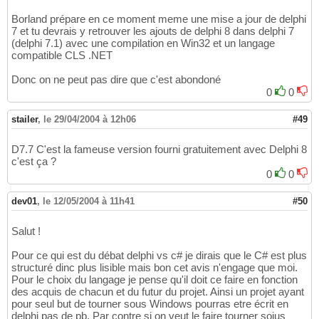
Borland prépare en ce moment meme une mise a jour de delphi
7 et tu devrais y retrouver les ajouts de delphi 8 dans delphi 7
(delphi 7.1) avec une compilation en Win32 et un langage
compatible CLS .NET
Donc on ne peut pas dire que c'est abondoné
0
0
stailer
,
le 29/04/2004 à 12h06
#49
D7.7 C'est la fameuse version fourni gratuitement avec Delphi 8
c'est ça ?
0
0
dev01
,
le 12/05/2004 à 11h41
#50
Salut !
Pour ce qui est du débat delphi vs c# je dirais que le C# est plus
structuré dinc plus lisible mais bon cet avis n'engage que moi.
Pour le choix du langage je pense qu'il doit ce faire en fonction
des acquis de chacun et du futur du projet. Ainsi un projet ayant
pour seul but de tourner sous Windows pourras etre écrit en
delphi pas de pb. Par contre si on veut le faire tourner soius