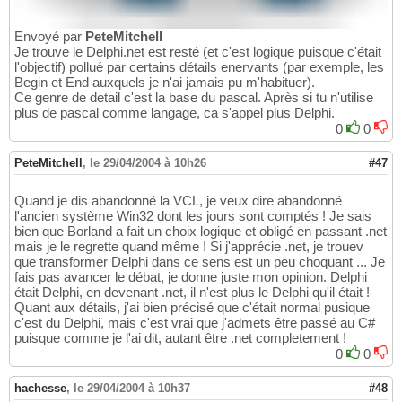
Envoyé par
PeteMitchell
Je trouve le Delphi.net est resté (et c'est logique puisque c'était
l'objectif) pollué par certains détails enervants (par exemple, les
Begin et End auxquels je n'ai jamais pu m'habituer).
Ce genre de detail c'est la base du pascal. Après si tu n'utilise
plus de pascal comme langage, ca s'appel plus Delphi.
0
0
PeteMitchell
,
le 29/04/2004 à 10h26
#47
Quand je dis abandonné la VCL, je veux dire abandonné
l'ancien système Win32 dont les jours sont comptés ! Je sais
bien que Borland a fait un choix logique et obligé en passant .net
mais je le regrette quand même ! Si j'apprécie .net, je trouev
que transformer Delphi dans ce sens est un peu choquant ... Je
fais pas avancer le débat, je donne juste mon opinion. Delphi
était Delphi, en devenant .net, il n'est plus le Delphi qu'il était !
Quant aux détails, j'ai bien précisé que c'était normal pusique
c'est du Delphi, mais c'est vrai que j'admets être passé au C#
puisque comme je l'ai dit, autant être .net completement !
0
0
hachesse
,
le 29/04/2004 à 10h37
#48