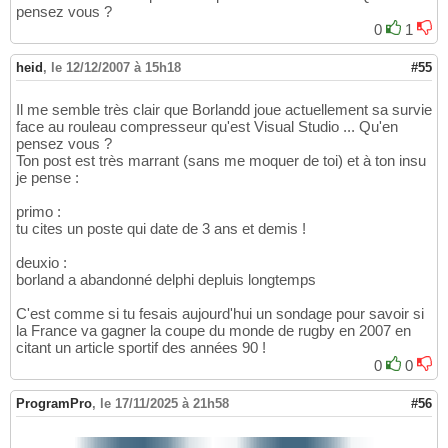
pensez vous ?
0
1
heid
,
le 12/12/2007 à 15h18
#55
Il me semble très clair que Borlandd joue actuellement sa survie
face au rouleau compresseur qu'est Visual Studio ... Qu'en
pensez vous ?
Ton post est très marrant (sans me moquer de toi) et à ton insu
je pense :
primo :
tu cites un poste qui date de 3 ans et demis !
deuxio :
borland a abandonné delphi depluis longtemps
C'est comme si tu fesais aujourd'hui un sondage pour savoir si
la France va gagner la coupe du monde de rugby en 2007 en
citant un article sportif des années 90 !
0
0
ProgramPro
,
le 17/11/2025 à 21h58
#56