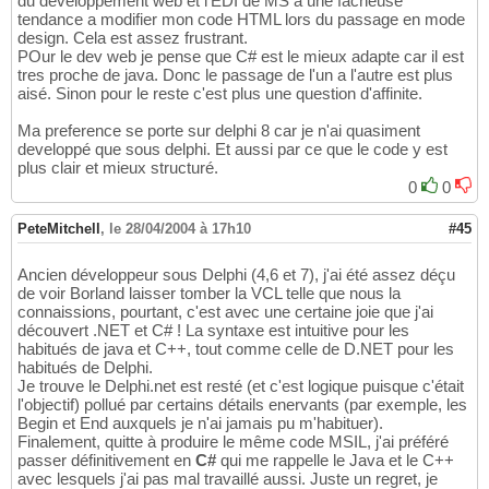
du developpement web et l'EDI de MS a une facheuse
tendance a modifier mon code HTML lors du passage en mode
design. Cela est assez frustrant.
POur le dev web je pense que C# est le mieux adapte car il est
tres proche de java. Donc le passage de l'un a l'autre est plus
aisé. Sinon pour le reste c'est plus une question d'affinite.
Ma preference se porte sur delphi 8 car je n'ai quasiment
developpé que sous delphi. Et aussi par ce que le code y est
plus clair et mieux structuré.
0
0
PeteMitchell
,
le 28/04/2004 à 17h10
#45
Ancien développeur sous Delphi (4,6 et 7), j'ai été assez déçu
de voir Borland laisser tomber la VCL telle que nous la
connaissions, pourtant, c'est avec une certaine joie que j'ai
découvert .NET et C# ! La syntaxe est intuitive pour les
habitués de java et C++, tout comme celle de D.NET pour les
habitués de Delphi.
Je trouve le Delphi.net est resté (et c'est logique puisque c'était
l'objectif) pollué par certains détails enervants (par exemple, les
Begin et End auxquels je n'ai jamais pu m'habituer).
Finalement, quitte à produire le même code MSIL, j'ai préféré
passer définitivement en
C#
qui me rappelle le Java et le C++
avec lesquels j'ai pas mal travaillé aussi. Juste un regret, je