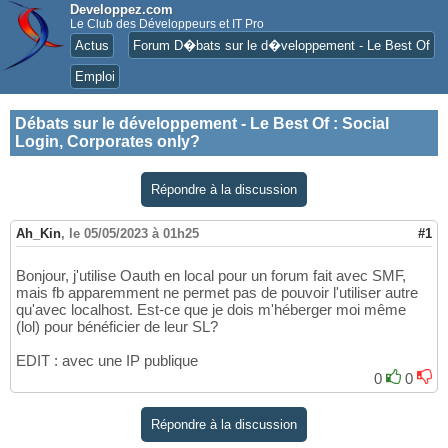
Developpez.com
Le Club des Développeurs et IT Pro
Actus
Forum D�bats sur le d�veloppement - Le Best Of
Emploi
Débats sur le développement - Le Best Of
:
Social
Login, Corporates only?
Répondre à la discussion
Ah_Kin
,
le 05/05/2023 à 01h25
#1
Bonjour, j'utilise Oauth en local pour un forum fait avec SMF,
mais fb apparemment ne permet pas de pouvoir l'utiliser autre
qu'avec localhost. Est-ce que je dois m'héberger moi même
(lol) pour bénéficier de leur SL?
EDIT : avec une IP publique
0
0
Répondre à la discussion