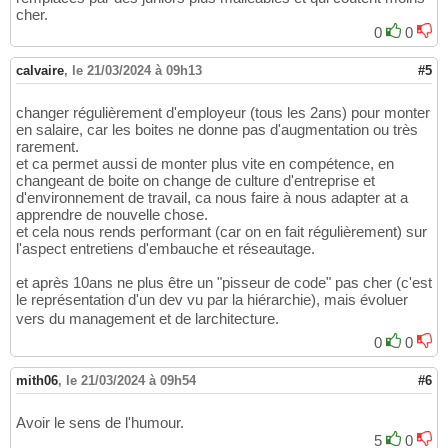
cher.
0
0
calvaire
,
le 21/03/2024 à 09h13
#5
changer régulièrement d'employeur (tous les 2ans) pour monter
en salaire, car les boites ne donne pas d'augmentation ou très
rarement.
et ca permet aussi de monter plus vite en compétence, en
changeant de boite on change de culture d'entreprise et
d'environnement de travail, ca nous faire à nous adapter at a
apprendre de nouvelle chose.
et cela nous rends performant (car on en fait régulièrement) sur
l'aspect entretiens d'embauche et réseautage.
et après 10ans ne plus être un "pisseur de code" pas cher (c'est
le représentation d'un dev vu par la hiérarchie), mais évoluer
vers du management et de larchitecture.
0
0
mith06
,
le 21/03/2024 à 09h54
#6
Avoir le sens de l'humour.
5
0