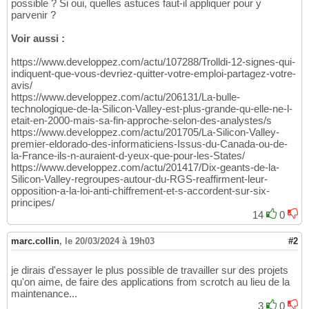
possible ? Si oui, quelles astuces faut-il appliquer pour y
parvenir ?
Voir aussi :
https://www.developpez.com/actu/107288/Trolldi-12-signes-qui-
indiquent-que-vous-devriez-quitter-votre-emploi-partagez-votre-
avis/
https://www.developpez.com/actu/206131/La-bulle-
technologique-de-la-Silicon-Valley-est-plus-grande-qu-elle-ne-l-
etait-en-2000-mais-sa-fin-approche-selon-des-analystes/s
https://www.developpez.com/actu/201705/La-Silicon-Valley-
premier-eldorado-des-informaticiens-Issus-du-Canada-ou-de-
la-France-ils-n-auraient-d-yeux-que-pour-les-States/
https://www.developpez.com/actu/201417/Dix-geants-de-la-
Silicon-Valley-regroupes-autour-du-RGS-reaffirment-leur-
opposition-a-la-loi-anti-chiffrement-et-s-accordent-sur-six-
principes/
14
0
marc.collin
,
le 20/03/2024 à 19h03
#2
je dirais d'essayer le plus possible de travailler sur des projets
qu'on aime, de faire des applications from scrotch au lieu de la
maintenance...
3
0