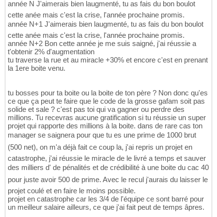
année N J'aimerais bien laugmenté, tu as fais du bon boulot
cette anée mais c'est la crise, l'année prochaine promis.
année N+1 J'aimerais bien laugmenté, tu as fais du bon boulot
cette anée mais c'est la crise, l'année prochaine promis.
année N+2 Bon cette année je me suis saigné, j'ai réussie a
t'obtenir 2% d'augmentation
tu traverse la rue et au miracle +30% et encore c'est en prenant
la 1ere boite venu.
tu bosses pour ta boite ou la boite de ton père ? Non donc qu'es
ce que ça peut te faire que le code de la grosse gafam soit pas
solide et sale ? c'est pas toi qui va gagner ou perdre des
millions. Tu recevras aucune gratification si tu réussie un super
projet qui rapporte des millions à la boite. dans de rare cas ton
manager se saignera pour que tu es une prime de 1000 brut
(500 net), on m'a déjà fait ce coup la, j'ai repris un projet en
catastrophe, j'ai réussie le miracle de le livré a temps et sauver
des milliers d' de pénalités et de crédibilité à une boite du cac 40
pour juste avoir 500 de prime. Avec le recul j'aurais du laisser le
projet coulé et en faire le moins possible.
projet en catastrophe car les 3/4 de l'équipe ce sont barré pour
un meilleur salaire ailleurs, ce que j'ai fait peut de temps âpres.