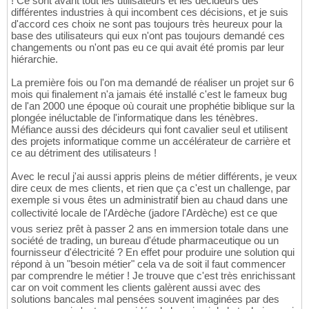
! Ce sont avant tout les utilisateurs et les décideurs des
différentes industries à qui incombent ces décisions, et je suis
d'accord ces choix ne sont pas toujours très heureux pour la
base des utilisateurs qui eux n'ont pas toujours demandé ces
changements ou n'ont pas eu ce qui avait été promis par leur
hiérarchie.
La première fois ou l'on ma demandé de réaliser un projet sur 6
mois qui finalement n'a jamais été installé c'est le fameux bug
de l'an 2000 une époque où courait une prophétie biblique sur la
plongée inéluctable de l'informatique dans les ténèbres.
Méfiance aussi des décideurs qui font cavalier seul et utilisent
des projets informatique comme un accélérateur de carrière et
ce au détriment des utilisateurs !
Avec le recul j'ai aussi appris pleins de métier différents, je veux
dire ceux de mes clients, et rien que ça c'est un challenge, par
exemple si vous êtes un administratif bien au chaud dans une
collectivité locale de l'Ardèche (jadore l'Ardèche) est ce que
vous seriez prêt à passer 2 ans en immersion totale dans une
société de trading, un bureau d'étude pharmaceutique ou un
fournisseur d'électricité ? En effet pour produire une solution qui
répond à un "besoin métier" cela va de soit il faut commencer
par comprendre le métier ! Je trouve que c'est très enrichissant
car on voit comment les clients galèrent aussi avec des
solutions bancales mal pensées souvent imaginées par des