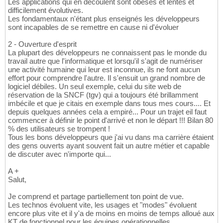
Les applications qui en découlent sont obèses et lentes et
difficilement évolutives.
Les fondamentaux n'étant plus enseignés les développeurs
sont incapables de se remettre en cause ni d'évoluer
2 - Ouverture d'esprit
La plupart des développeurs ne connaissent pas le monde du
travail autre que l'informatique et lorsqu'il s'agit de numériser
une activité humaine qui leur est inconnue, ils ne font aucun
effort pour comprendre l'autre. Il s'ensuit un grand nombre de
logiciel débiles. Un seul exemple, celui du site web de
réservation de la SNCF (tgv) qui a toujours été brillamment
imbécile et que je citais en exemple dans tous mes cours.... Et
depuis quelques années cela a empiré... Pour un trajet eil faut
commencer à définir le point d'arrivé et non le départ !!! Bilan 80
% des utilisateurs se trompent !
Tous les bons développeurs que j'ai vu dans ma carrière étaient
des gens ouverts ayant souvent fait un autre métier et capable
de discuter avec n'importe qui...
A +
Salut,
Je comprend et partage partiellement ton point de vue.
Les technos évoluent vite, les usages et "modes" évoluent
encore plus vite et il y'a de moins en moins de temps alloué aux
KT de fonctionnel pour les équipes opérationnelles.