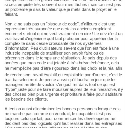
si cela empiète très souvent sur mes tâches mais ce n'est pas
un problème je sais la valeur que je mets dans le projet en le
faisant.
Non je ne suis pas un "pisseur de code", d'ailleurs c'est une
expression très surannée que certains anciens emploient
encore et surtout qui ne veut vraiment rien dire ! Le dev c'est un
vrai travail d'ingénierie qu'il faut pratiquer pour appréhender la
complexité sans cesse croissante de nos systèmes
d'information. Peu d'utilisateurs savent que l'on est face à une
industrie incapable de stabiliser son savoir faire ou de
pérenniser dans le temps une réalisation. Je sais depuis des
années que mon code est jetable à très brève échéance, cela
ne mempêche pas d'être rigoureux dans les choix et la réal afin
de rendre son travail évolutif ou exploitable par d'autres, c'est le
b.a.-ba selon moi. Je pense aussi qu'il faudra un jour que les
managers arrête de vouloir s'engouffrer dans tout ce qui est
"hype" juste pour se faire mousser auprès de leur hiérarchie, il y
des choses bien plus urgente et prioritaire à faire pour satisfaire
les besoins des clients.
Attention aussi d'incriminer les bonnes personnes lorsque cela
ne marche pas comme on voudrait, le coupable n'est pas
toujours celui qui fait, pour commencer les développeurs ne
décident pas des logiciels qu'il faut réaliser dans les entreprises