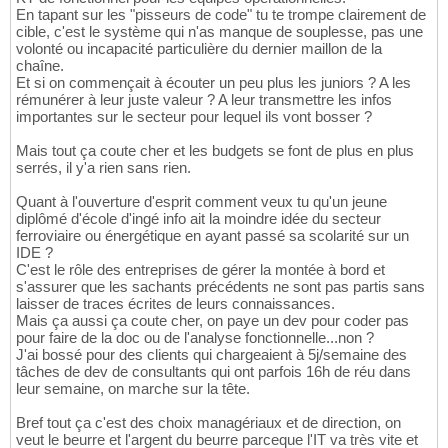
En tapant sur les "pisseurs de code" tu te trompe clairement de
cible, c'est le système qui n'as manque de souplesse, pas une
volonté ou incapacité particulière du dernier maillon de la
chaîne.
Et si on commençait à écouter un peu plus les juniors ? A les
rémunérer à leur juste valeur ? A leur transmettre les infos
importantes sur le secteur pour lequel ils vont bosser ?
Mais tout ça coute cher et les budgets se font de plus en plus
serrés, il y'a rien sans rien.
Quant à l'ouverture d'esprit comment veux tu qu'un jeune
diplômé d'école d'ingé info ait la moindre idée du secteur
ferroviaire ou énergétique en ayant passé sa scolarité sur un
IDE ?
C'est le rôle des entreprises de gérer la montée à bord et
s'assurer que les sachants précédents ne sont pas partis sans
laisser de traces écrites de leurs connaissances.
Mais ça aussi ça coute cher, on paye un dev pour coder pas
pour faire de la doc ou de l'analyse fonctionnelle...non ?
J'ai bossé pour des clients qui chargeaient à 5j/semaine des
tâches de dev de consultants qui ont parfois 16h de réu dans
leur semaine, on marche sur la tête.
Bref tout ça c'est des choix managériaux et de direction, on
veut le beurre et l'argent du beurre parceque l'IT va très vite et