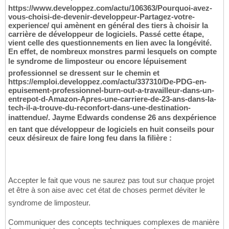
https://www.developpez.com/actu/106363/Pourquoi-avez-
vous-choisi-de-devenir-developpeur-Partagez-votre-
experience/ qui amènent en général des tiers à choisir la
carrière de développeur de logiciels. Passé cette étape,
vient celle des questionnements en lien avec la longévité.
En effet, de nombreux monstres parmi lesquels on compte
le syndrome de limposteur ou encore lépuisement
professionnel se dressent sur le chemin et
https://emploi.developpez.com/actu/337310/De-PDG-en-
epuisement-professionnel-burn-out-a-travailleur-dans-un-
entrepot-d-Amazon-Apres-une-carriere-de-23-ans-dans-la-
tech-il-a-trouve-du-reconfort-dans-une-destination-
inattendue/. Jayme Edwards condense 26 ans dexpérience
en tant que développeur de logiciels en huit conseils pour
ceux désireux de faire long feu dans la filière :
Accepter le fait que vous ne saurez pas tout sur chaque projet
et être à son aise avec cet état de choses permet déviter le
syndrome de limposteur.
Communiquer des concepts techniques complexes de manière