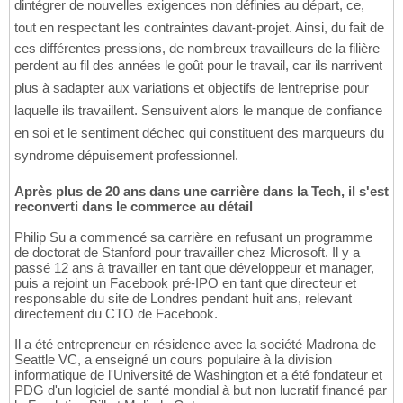
dintégrer de nouvelles exigences non définies au départ, ce,
tout en respectant les contraintes davant-projet. Ainsi, du fait de
ces différentes pressions, de nombreux travailleurs de la filière
perdent au fil des années le goût pour le travail, car ils narrivent
plus à sadapter aux variations et objectifs de lentreprise pour
laquelle ils travaillent. Sensuivent alors le manque de confiance
en soi et le sentiment déchec qui constituent des marqueurs du
syndrome dépuisement professionnel.
Après plus de 20 ans dans une carrière dans la Tech, il s'est
reconverti dans le commerce au détail
Philip Su a commencé sa carrière en refusant un programme
de doctorat de Stanford pour travailler chez Microsoft. Il y a
passé 12 ans à travailler en tant que développeur et manager,
puis a rejoint un Facebook pré-IPO en tant que directeur et
responsable du site de Londres pendant huit ans, relevant
directement du CTO de Facebook.
Il a été entrepreneur en résidence avec la société Madrona de
Seattle VC, a enseigné un cours populaire à la division
informatique de l'Université de Washington et a été fondateur et
PDG d'un logiciel de santé mondial à but non lucratif financé par