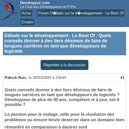
Developpez.com
Le Club des Développeurs et IT Pro
Actus
Forum D�bats sur le d�veloppement - Le Best Of
Emploi
Débats sur le développement - Le Best Of
:
Quels
conseils donner à des tiers désireux de faire de
longues carrières en tant que développeurs de
logiciels
Répondre à la discussion
Patrick Ruiz
,
le 20/03/2024 à 13h44
#1
Quels conseils donner à des tiers désireux de faire de
longues carrières en tant que développeurs de logiciels ?
Développeur de plus de 40 ans, compétent et à jour, est-il
possible ?
La passion pour le codage, celle pour la résolution des
problèmes ou encore lenvie dexercer dans un domaine bien
rémunéré en comparaison à dautres sont