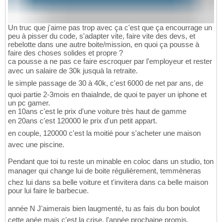
Un truc que j'aime pas trop avec ça c'est que ça encourrage un
peu à pisser du code, s'adapter vite, faire vite des devs, et
rebelotte dans une autre boite/mission, en quoi ça pousse à
faire des choses solides et propre ?
ca pousse a ne pas ce faire escroquer par l'employeur et rester
avec un salaire de 30k jusquà la retraite.
le simple passage de 30 à 40k, c'est 6000 de net par ans, de
quoi partie 2-3mois en thaialnde, de quoi te payer un iphone et
un pc gamer.
en 10ans c'est le prix d'une voiture très haut de gamme
en 20ans c'est 120000 le prix d'un petit appart.
en couple, 120000 c'est la moitié pour s'acheter une maison
avec une piscine.
Pendant que toi tu reste un minable en coloc dans un studio, ton
manager qui change lui de boite régulièrement, temmèneras
chez lui dans sa belle voiture et t'invitera dans ca belle maison
pour lui faire le barbecue.
année N J'aimerais bien laugmenté, tu as fais du bon boulot
cette anée mais c'est la crise, l'année prochaine promis.