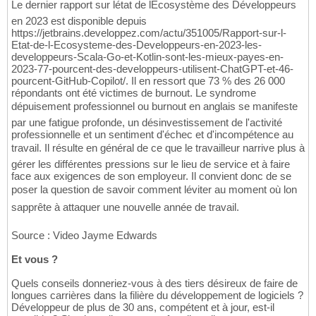
Le dernier rapport sur létat de lEcosystème des Développeurs
en 2023 est disponible depuis
https://jetbrains.developpez.com/actu/351005/Rapport-sur-l-
Etat-de-l-Ecosysteme-des-Developpeurs-en-2023-les-
developpeurs-Scala-Go-et-Kotlin-sont-les-mieux-payes-en-
2023-77-pourcent-des-developpeurs-utilisent-ChatGPT-et-46-
pourcent-GitHub-Copilot/. Il en ressort que 73 % des 26 000
répondants ont été victimes de burnout. Le syndrome
dépuisement professionnel ou burnout en anglais se manifeste
par une fatigue profonde, un désinvestissement de l'activité
professionnelle et un sentiment d'échec et d'incompétence au
travail. Il résulte en général de ce que le travailleur narrive plus à
gérer les différentes pressions sur le lieu de service et à faire
face aux exigences de son employeur. Il convient donc de se
poser la question de savoir comment léviter au moment où lon
sapprête à attaquer une nouvelle année de travail.
Source : Video Jayme Edwards
Et vous ?
Quels conseils donneriez-vous à des tiers désireux de faire de
longues carrières dans la filière du développement de logiciels ?
Développeur de plus de 30 ans, compétent et à jour, est-il