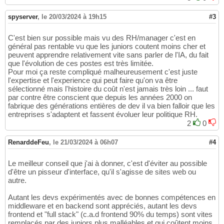
spyserver
,
le 20/03/2024 à 19h15
#3
C'est bien sur possible mais vu des RH/manager c'est en
général pas rentable vu que les juniors coutent moins cher et
peuvent apprendre relativement vite sans parler de l'IA, du fait
que l'évolution de ces postes est très limitée.
Pour moi ça reste compliqué malheureusement c'est juste
l'expertise et l'experience qui peut faire qu'on va être
sélectionné mais l'histoire du coût n'est jamais très loin ... faut
par contre être conscient que depuis les années 2000 on
fabrique des générations entières de dev il va bien falloir que les
entreprises s'adaptent et fassent évoluer leur politique RH.
2
0
RenarddeFeu
,
le 21/03/2024 à 06h07
#4
Le meilleur conseil que j'ai à donner, c'est d'éviter au possible
d'être un pisseur d'interface, qu'il s'agisse de sites web ou
autre.
Autant les devs expérimentés avec de bonnes compétences en
middleware et en backend sont appréciés, autant les devs
frontend et "full stack" (c.a.d frontend 90% du temps) sont vites
remplacés par des juniors plus malléables et qui coûtent moins