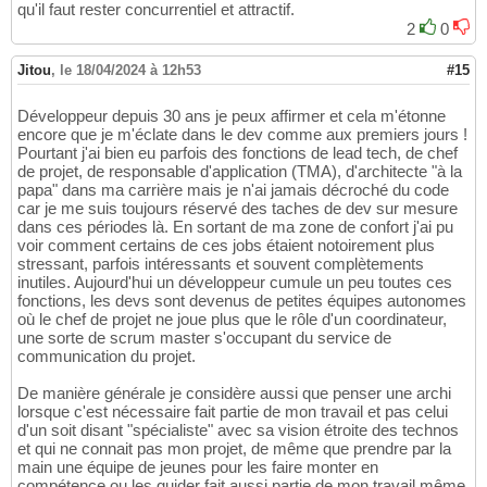
qu'il faut rester concurrentiel et attractif.
2
0
Jitou
,
le 18/04/2024 à 12h53
#15
Développeur depuis 30 ans je peux affirmer et cela m'étonne
encore que je m'éclate dans le dev comme aux premiers jours !
Pourtant j'ai bien eu parfois des fonctions de lead tech, de chef
de projet, de responsable d'application (TMA), d'architecte "à la
papa" dans ma carrière mais je n'ai jamais décroché du code
car je me suis toujours réservé des taches de dev sur mesure
dans ces périodes là. En sortant de ma zone de confort j'ai pu
voir comment certains de ces jobs étaient notoirement plus
stressant, parfois intéressants et souvent complètements
inutiles. Aujourd'hui un développeur cumule un peu toutes ces
fonctions, les devs sont devenus de petites équipes autonomes
où le chef de projet ne joue plus que le rôle d'un coordinateur,
une sorte de scrum master s'occupant du service de
communication du projet.
De manière générale je considère aussi que penser une archi
lorsque c'est nécessaire fait partie de mon travail et pas celui
d'un soit disant "spécialiste" avec sa vision étroite des technos
et qui ne connait pas mon projet, de même que prendre par la
main une équipe de jeunes pour les faire monter en
compétence ou les guider fait aussi partie de mon travail même