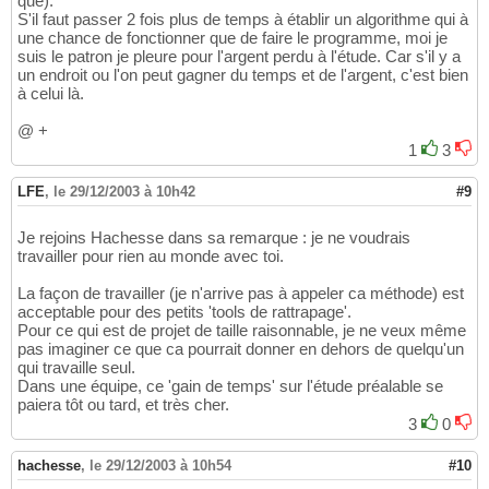
que).
S'il faut passer 2 fois plus de temps à établir un algorithme qui à
une chance de fonctionner que de faire le programme, moi je
suis le patron je pleure pour l'argent perdu à l'étude. Car s'il y a
un endroit ou l'on peut gagner du temps et de l'argent, c'est bien
à celui là.
@ +
1
3
LFE
,
le 29/12/2003 à 10h42
#9
Je rejoins Hachesse dans sa remarque : je ne voudrais
travailler pour rien au monde avec toi.
La façon de travailler (je n'arrive pas à appeler ca méthode) est
acceptable pour des petits 'tools de rattrapage'.
Pour ce qui est de projet de taille raisonnable, je ne veux même
pas imaginer ce que ca pourrait donner en dehors de quelqu'un
qui travaille seul.
Dans une équipe, ce 'gain de temps' sur l'étude préalable se
paiera tôt ou tard, et très cher.
3
0
hachesse
,
le 29/12/2003 à 10h54
#10