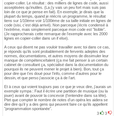
copier-coller. Le résultat : des milliers de lignes de code, aussi
asseptisées qu'inutiles. (La j'y vais un peu fort mais suis pas
loin de ce que je pense en fait). En exemple, je dirais que la
plupart du temps, quand je réécris un programme, le résultat
tiens sur 1/10ème voir 1/100ème de sa taille initiale en lignes de
code (sisi, c'est déjà arrivé). Non parceque j'écris condensé à
l'extrême, mais simplement parceque mon code est "lisible".
(Je rapprocherais cette remarque de l'exemple avec les 2000
lignes en copier-coller dans un if else).
A ceux qui disent ne pas vouloir travailler avec toi dans ce cas,
je réponds qu'ils sont probablement de fervents adeptes des
normes, documentations, et autres moyens de dissimuler leur
manque de compétence/talent (ça me fait penser à un certain
cabinet de consultant ça, spécialisé dans la documentation du
pourquoi ils ne peuvent mener le projet à bien). Bon, tout ça
pour dire que t'es doué pour l'info, comme d'autres pour le
dessin, et que perso j'associe ça à de l'art.
Et à ceux qui voient toujours pas ce que je veux dire, j'aurais un
exemple sympa : Faut il écrire une partition de musique (ou la
jouer) avant de pouvoir la concevoir (l'entendre dans sa tête).
Ptet que compter le nombre de notes d'un opéra les aidera se
dire dire qu'il y a des gens qui peuvent faire ce qu'ils appellent
"programmation spontanée".
3
3