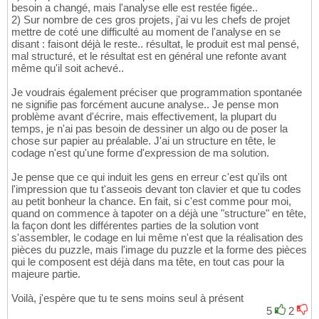
besoin a changé, mais l'analyse elle est restée figée..
2) Sur nombre de ces gros projets, j'ai vu les chefs de projet
mettre de coté une difficulté au moment de l'analyse en se
disant : faisont déjà le reste.. résultat, le produit est mal pensé,
mal structuré, et le résultat est en général une refonte avant
même qu'il soit achevé..
Je voudrais également préciser que programmation spontanée
ne signifie pas forcément aucune analyse.. Je pense mon
problème avant d'écrire, mais effectivement, la plupart du
temps, je n'ai pas besoin de dessiner un algo ou de poser la
chose sur papier au préalable. J'ai un structure en tête, le
codage n'est qu'une forme d'expression de ma solution.
Je pense que ce qui induit les gens en erreur c'est qu'ils ont
l'impression que tu t'asseois devant ton clavier et que tu codes
au petit bonheur la chance. En fait, si c'est comme pour moi,
quand on commence à tapoter on a déjà une "structure" en tête,
la façon dont les différentes parties de la solution vont
s'assembler, le codage en lui même n'est que la réalisation des
pièces du puzzle, mais l'image du puzzle et la forme des pièces
qui le composent est déjà dans ma tête, en tout cas pour la
majeure partie.
Voilà, j'espère que tu te sens moins seul à présent
5
2