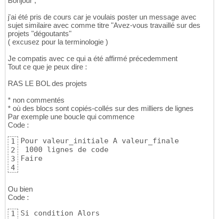
Bonjour ,
j'ai été pris de cours car je voulais poster un message avec
sujet similaire avec comme titre "Avez-vous travaillé sur des
projets "dégoutants"
( excusez pour la terminologie )
Je compatis avec ce qui a été affirmé précedemment
Tout ce que je peux dire :
RAS LE BOL des projets
* non commentés
* où des blocs sont copiés-collés sur des milliers de lignes
Par exemple une boucle qui commence
Code :
Pour valeur_initiale A valeur_finale 

1
 1000 lignes de code

2
Faire
3
4
Ou bien
Code :
Si condition Alors

1