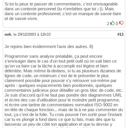
Si toi tu peux te passer de commentaires, c'est envisageable
dans un contexte personnel (tu n'embêtes que toi ;-)). Mais
dans un contexte profesionnel, c'est un manque de savoir-faire
et de savoir-vivre.
2
0
ovh
,
le 29/12/2003 à 12h33
#13
Je rejoins bien évidemment l'avis des autres. 8)
Programmer sans analyse préalable, ça peut encore
s'envisager dans le cas d'un tout petit outil où on sait bien ce
qu'on va faire car la tâche à accomplir est légère et bien
délimitée. Mais même là-dedans, si tu as plusieurs dizaines de
lignes de code, un minimum c'est de le présenter le plus
clairement possible pour pouvoir s'y retrouver soi-même par
après : quelques espacements bien positionnés, quelques
commentaires judicieux pour détailler un gros bloc de code, etc.
Je suis d'accord qu'il ne faut pas pondre des diagrammes UML
et écrire des cas d'utilisation pour le moindre petit programme,
ni écrire une tartine de commentaires normalisé ISO-9002 en
en-tête de chaque fonction... mais de là à ne pas commenter du
tout, ça c'est de la folie. Tu crois pouvoir t'en sortir pour l'instant
car tu es plongé à fond dans ce que tu fais, mais dès que tu
laisseras un peu de côté ton application et que tu devras y