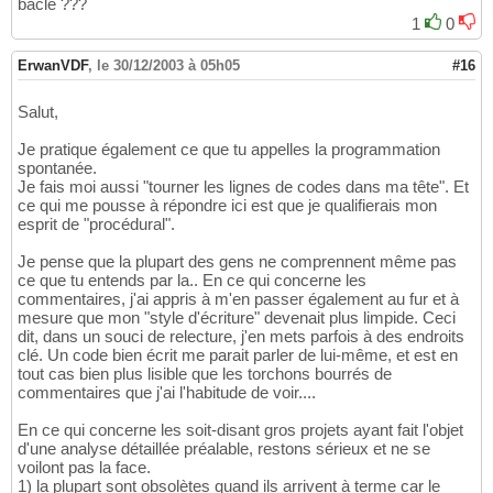
baclé ???
1
0
ErwanVDF
,
le 30/12/2003 à 05h05
#16
Salut,
Je pratique également ce que tu appelles la programmation
spontanée.
Je fais moi aussi "tourner les lignes de codes dans ma tête". Et
ce qui me pousse à répondre ici est que je qualifierais mon
esprit de "procédural".
Je pense que la plupart des gens ne comprennent même pas
ce que tu entends par la.. En ce qui concerne les
commentaires, j'ai appris à m'en passer également au fur et à
mesure que mon "style d'écriture" devenait plus limpide. Ceci
dit, dans un souci de relecture, j'en mets parfois à des endroits
clé. Un code bien écrit me parait parler de lui-même, et est en
tout cas bien plus lisible que les torchons bourrés de
commentaires que j'ai l'habitude de voir....
En ce qui concerne les soit-disant gros projets ayant fait l'objet
d'une analyse détaillée préalable, restons sérieux et ne se
voilont pas la face.
1) la plupart sont obsolètes quand ils arrivent à terme car le