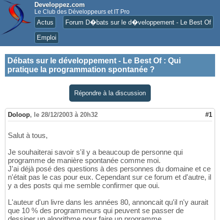
Developpez.com
Le Club des Développeurs et IT Pro
Actus
Forum D�bats sur le d�veloppement - Le Best Of
Emploi
Débats sur le développement - Le Best Of
:
Qui
pratique la programmation spontanée ?
Répondre à la discussion
Doloop
,
le 28/12/2003 à 20h32
#1
Salut à tous,
Je souhaiterai savoir s'il y a beaucoup de personne qui
programme de manière spontanée comme moi.
J'ai déjà posé des questions à des personnes du domaine et ce
n'était pas le cas pour eux. Cependant sur ce forum et d'autre, il
y a des posts qui me semble confirmer que oui.
L'auteur d'un livre dans les années 80, annoncait qu'il n'y aurait
que 10 % des programmeurs qui peuvent se passer de
dessiner un algorithme pour faire un programme.