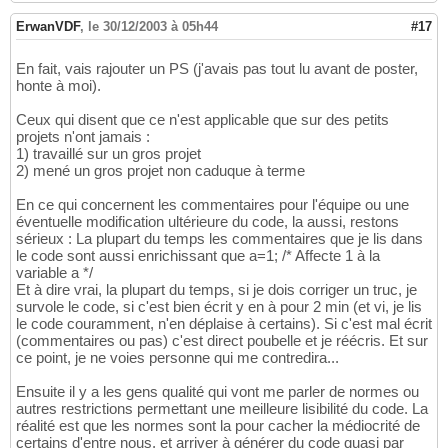
ErwanVDF
,
le 30/12/2003 à 05h44
#17
En fait, vais rajouter un PS (j'avais pas tout lu avant de poster,
honte à moi).
Ceux qui disent que ce n'est applicable que sur des petits
projets n'ont jamais :
1) travaillé sur un gros projet
2) mené un gros projet non caduque à terme
En ce qui concernent les commentaires pour l'équipe ou une
éventuelle modification ultérieure du code, la aussi, restons
sérieux : La plupart du temps les commentaires que je lis dans
le code sont aussi enrichissant que a=1; /* Affecte 1 à la
variable a */
Et à dire vrai, la plupart du temps, si je dois corriger un truc, je
survole le code, si c'est bien écrit y en à pour 2 min (et vi, je lis
le code couramment, n'en déplaise à certains). Si c'est mal écrit
(commentaires ou pas) c'est direct poubelle et je réécris. Et sur
ce point, je ne voies personne qui me contredira...
Ensuite il y a les gens qualité qui vont me parler de normes ou
autres restrictions permettant une meilleure lisibilité du code. La
réalité est que les normes sont la pour cacher la médiocrité de
certains d'entre nous, et arriver à générer du code quasi par