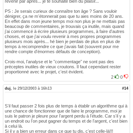
revenir par après... je te souhaite bien du plaisir...
PS : Je serais curieux de connaître ton âge ? Sans vouloir
dénigrer, ça ne m'étonnerait pas que tu aies moins de 20 ans.
En effet dans mon jeune temps moi non plus je ne mettais pas
beaucoup de commentaires, je trouvais ça inutile, mais quand
j'ai commencé à écrire plusieurs programmes, à faire d'autres
choses, et que j'ai voulu revenir à mes propres programmes
plusieurs mois après... hé bien je perdais de plus en plus de
temps à recomprendre ce que j'avais fait (souvent pour me
rendre compte d'énormes défauts de conception).
Crois-moi, l'analyse et le "commentage" ne sont pas des
préceptes inutiles de vieux croutons. Il faut cependant rester
proportionné avec le projet, c'est évident.
2
0
duj
,
le 29/12/2003 à 16h13
#14
S'il faut passer 2 fois plus de temps à établir un algorithme qui à
une chance de fonctionner que de faire le programme, moi je
suis le patron je pleure pour l'argent perdu à l'étude. Car s'il y a
un endroit ou l'on peut gagner du temps et de l'argent, c'est bien
à celui là.
Si il y a bien un erreur dans ce que tu dis, c'est celle-là!!!