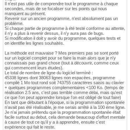
Il n'est pas utile de comprendre tout le programme à chaque
secondes, mais de se focaliser sur les points qui nous
manquent au présent.
Revenir sur un ancien programme, n'est absolument pas un
problème.
Si chaque partie de programme à été testé conforme au attente,
il n'y a plus à revenir dessus, il n'y aura pas de bugs.
Si modification il doit y avoir du programme, quelques tests et
on identifie les lignes souhaités.
La méthode est mauvaise ? Mes premiers pas se sont porté
sur un logiciel complet pour se faire la main alors que je n'y
connaissais pas grand chose (tout à découvrir, comme ceux
qui commencent leurs études).
Le total de nombre de ligne du logiciel terminé :
45338 lignes dont 38063 lignes non espacées, programme
compilé 1 Mo tout rond soit 743755 caractères saisis au clavier
+ quelques programmes complementaires <100 Ko. (temps de
réalisation 2.5 ans, c'est pas terrible comme délai, mais qu'est
ce que l'on peut apprendre lorsque l'on est obligé de tout faire)
En tant que débutant à l'époque, si la programmation spontanée
n'avait pas été réalisable, je me serais arrêté à la 100 ème ligne.
Je n'ai jamais prétendu que la programmation spontanée était
facile surtout au debut, cela demande beaucoup d'effort mentale
à cause de tout ce qu'il y a à apprendre, ensuite c'est
expérience qui fait le reste.