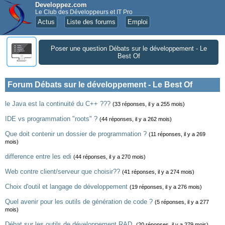
Developpez.com
Le Club des Développeurs et IT Pro
Actus
Liste des forums
Emploi
Poser une question Débats sur le développement - Le
Best Of
Forum Débats sur le développement - Le Best Of
le Java est la continuité du C++ ???
(33 réponses, il y a 255 mois)
IDE vs programmation "roots" ?
(44 réponses, il y a 262 mois)
Que doit contenir un dossier de programmation ?
(11 réponses, il y a 269
mois)
difference entre les edi
(44 réponses, il y a 270 mois)
Web contre client/serveur que choisir??
(41 réponses, il y a 274 mois)
Choix d'outil et langage de développement
(19 réponses, il y a 276 mois)
Quel avenir pour les outils de génération de code ?
(5 réponses, il y a 277
mois)
Débat sur les outils de développement RAD.
(20 réponses, il y a 279 mois)