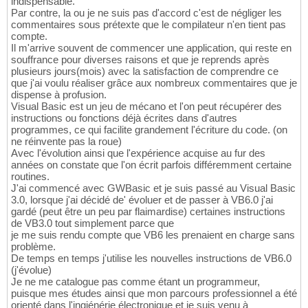
indispensable.
Par contre, la ou je ne suis pas d'accord c'est de négliger les
commentaires sous prétexte que le compilateur n'en tient pas
compte.
Il m'arrive souvent de commencer une application, qui reste en
souffrance pour diverses raisons et que je reprends après
plusieurs jours(mois) avec la satisfaction de comprendre ce
que j'ai voulu réaliser grâce aux nombreux commentaires que je
dispense à profusion.
Visual Basic est un jeu de mécano et l'on peut récupérer des
instructions ou fonctions déjà écrites dans d'autres
programmes, ce qui facilite grandement l'écriture du code. (on
ne réinvente pas la roue)
Avec l'évolution ainsi que l'expérience acquise au fur des
années on constate que l'on écrit parfois différemment certaine
routines.
J'ai commencé avec GWBasic et je suis passé au Visual Basic
3.0, lorsque j'ai décidé de' évoluer et de passer à VB6.0 j'ai
gardé (peut être un peu par flaimardise) certaines instructions
de VB3.0 tout simplement parce que
je me suis rendu compte que VB6 les prenaient en charge sans
problème.
De temps en temps j'utilise les nouvelles instructions de VB6.0
(j'évolue)
Je ne me catalogue pas comme étant un programmeur,
puisque mes études ainsi que mon parcours professionnel a été
orienté dans l'ingiénérie électronique et je suis venu à