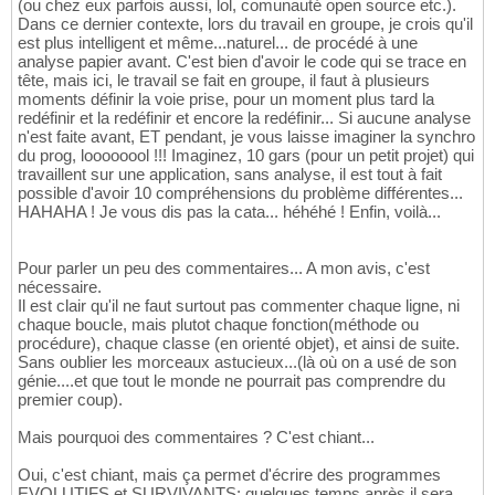
(ou chez eux parfois aussi, lol, comunauté open source etc.).
Dans ce dernier contexte, lors du travail en groupe, je crois qu'il
est plus intelligent et même...naturel... de procédé à une
analyse papier avant. C'est bien d'avoir le code qui se trace en
tête, mais ici, le travail se fait en groupe, il faut à plusieurs
moments définir la voie prise, pour un moment plus tard la
redéfinir et la redéfinir et encore la redéfinir... Si aucune analyse
n'est faite avant, ET pendant, je vous laisse imaginer la synchro
du prog, loooooool !!! Imaginez, 10 gars (pour un petit projet) qui
travaillent sur une application, sans analyse, il est tout à fait
possible d'avoir 10 compréhensions du problème différentes...
HAHAHA ! Je vous dis pas la cata... héhéhé ! Enfin, voilà...
Pour parler un peu des commentaires... A mon avis, c'est
nécessaire.
Il est clair qu'il ne faut surtout pas commenter chaque ligne, ni
chaque boucle, mais plutot chaque fonction(méthode ou
procédure), chaque classe (en orienté objet), et ainsi de suite.
Sans oublier les morceaux astucieux...(là où on a usé de son
génie....et que tout le monde ne pourrait pas comprendre du
premier coup).
Mais pourquoi des commentaires ? C'est chiant...
Oui, c'est chiant, mais ça permet d'écrire des programmes
EVOLUTIFS et SURVIVANTS: quelques temps après il sera