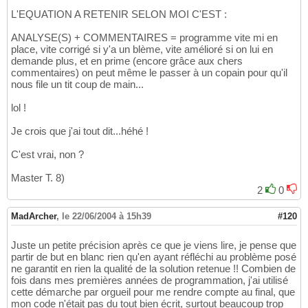
L'EQUATION A RETENIR SELON MOI C'EST :
ANALYSE(S) + COMMENTAIRES = programme vite mi en
place, vite corrigé si y'a un blème, vite amélioré si on lui en
demande plus, et en prime (encore grâce aux chers
commentaires) on peut même le passer à un copain pour qu'il
nous file un tit coup de main...
lol !
Je crois que j'ai tout dit...héhé !
C'est vrai, non ?
Master T. 8)
2
0
MadArcher
,
le 22/06/2004 à 15h39
#120
Juste un petite précision après ce que je viens lire, je pense que
partir de but en blanc rien qu'en ayant réfléchi au problème posé
ne garantit en rien la qualité de la solution retenue !! Combien de
fois dans mes premières années de programmation, j'ai utilisé
cette démarche par orgueil pour me rendre compte au final, que
mon code n'était pas du tout bien écrit, surtout beaucoup trop