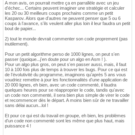
A mon avis, on pourrait mettre ça en parrallèle avec un jeu
d'échec... Certains peuvent imaginer une stratégie et calculer
les 20 ou 30 meilleurs coups prochains comme un petit
Kasparov. Alors que d'autres ne peuvent penser que 5 ou 6
coups à l'avance, s'ils veulent aller plus loin il leur faudra un petit
bout de papier...
2) tout le monde devrait commenter son code proprement (pas
inutilement).
Pour un petit algorithme perso de 1000 lignes, on peut s'en
passer (quoique...j'en doute pour un algo en Asm ! ).
Pour un algo plus gros, on peut s'en passer aussi, mais, il faut
10 à 100 fois plus de temps à trouver les bugs. Pour ce qui est
de l'évolutivité du programme, imaginons qu'après 5 ans vous
voudriez remettre à jour les fonctionnalités d'une application de
20 000 lignes, eh bien, avec un code commenté, il faudra
quelques heures pour se réapproprier le code, tandis qu'avec
un code non commenté, il sera bien plus simple de virer le code
et recommencer dès le départ. A moins bien sûr de ne travailler
sans délai aucun...lol !
Et pour ce qui est du travail en groupe, eh bien, les problèmes
d'un code non commenté sont les même que plus haut, mais
puissance 4 !