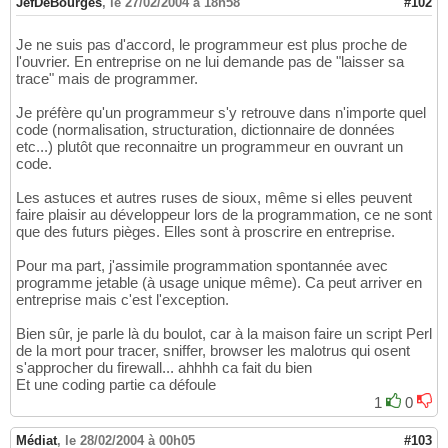
JefDeBourges
,
le 27/02/2004 à 18h58
#102
Je ne suis pas d'accord, le programmeur est plus proche de
l'ouvrier. En entreprise on ne lui demande pas de "laisser sa
trace" mais de programmer.
Je préfère qu'un programmeur s'y retrouve dans n'importe quel
code (normalisation, structuration, dictionnaire de données
etc...) plutôt que reconnaitre un programmeur en ouvrant un
code.
Les astuces et autres ruses de sioux, même si elles peuvent
faire plaisir au développeur lors de la programmation, ce ne sont
que des futurs pièges. Elles sont à proscrire en entreprise.
Pour ma part, j'assimile programmation spontannée avec
programme jetable (à usage unique même). Ca peut arriver en
entreprise mais c'est l'exception.
Bien sûr, je parle là du boulot, car à la maison faire un script Perl
de la mort pour tracer, sniffer, browser les malotrus qui osent
s'approcher du firewall... ahhhh ca fait du bien
Et une coding partie ca défoule
1
0
Médiat
,
le 28/02/2004 à 00h05
#103