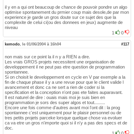
il y en a qui ont beaucoup de chance de pouvoir pondre un algo
optimise spontanement du prmier coup mais desole,de par mon
experience je garde un gros doute sur ce sujet des que la
complexite de celui ci(ou des donnees en jeux) augmente de
niveau
1
0
kemodo
,
le 01/06/2004 à 16h04
#117
non mais sur ce point la il n y a RIEN a dire.
Les vrais GROS projets necessitent une organisation de
developpement il ne peut pas etre question de programmation
spontannee.
Si on choisit le developpement en cycle en V par exemple a la
fin de chaque phase il y a une revue pour que le client valide l
avancement et donc ca ne sert a rien de coder si la
specification et la conception n'ont pas ete faites auparavant.
Il est naturel de dire : ouais mais moi je suis bien en
programmation je sors des super algos et tout.........
Encore une fois comme d'autres avant moi l'ont dit : la prog
spontannee c'est uniquement pour le plaisir personnel ou de
tres petits projets parceke lorsque quelque chose va evoluer
ca va etre un gros n'importe quoi si il n'y a pas des specs et de
doc.
1
0