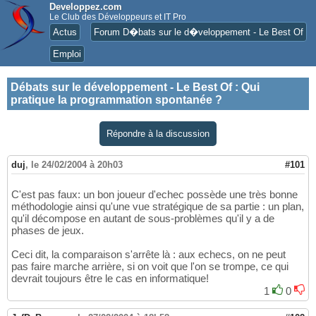
Developpez.com
Le Club des Développeurs et IT Pro
Actus
Forum D�bats sur le d�veloppement - Le Best Of
Emploi
Débats sur le développement - Le Best Of
:
Qui
pratique la programmation spontanée ?
Répondre à la discussion
duj
,
le 24/02/2004 à 20h03
#101
C'est pas faux: un bon joueur d'echec possède une très bonne
méthodologie ainsi qu'une vue stratégique de sa partie : un plan,
qu'il décompose en autant de sous-problèmes qu'il y a de
phases de jeux.
Ceci dit, la comparaison s'arrête là : aux echecs, on ne peut
pas faire marche arrière, si on voit que l'on se trompe, ce qui
devrait toujours être le cas en informatique!
1
0