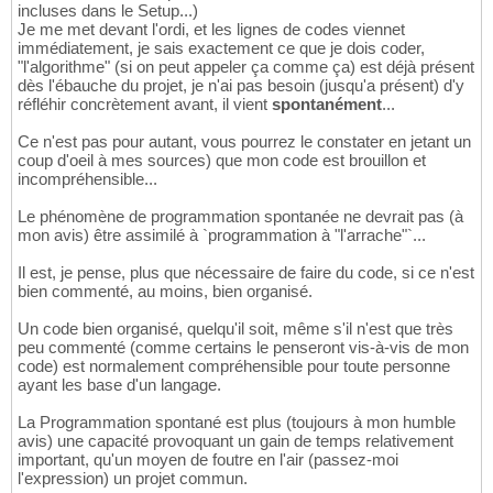
incluses dans le Setup...)
Je me met devant l'ordi, et les lignes de codes viennet
immédiatement, je sais exactement ce que je dois coder,
"l'algorithme" (si on peut appeler ça comme ça) est déjà présent
dès l'ébauche du projet, je n'ai pas besoin (jusqu'a présent) d'y
réfléhir concrètement avant, il vient
spontanément
...
Ce n'est pas pour autant, vous pourrez le constater en jetant un
coup d'oeil à mes sources) que mon code est brouillon et
incompréhensible...
Le phénomène de programmation spontanée ne devrait pas (à
mon avis) être assimilé à `programmation à "l'arrache"`...
Il est, je pense, plus que nécessaire de faire du code, si ce n'est
bien commenté, au moins, bien organisé.
Un code bien organisé, quelqu'il soit, même s'il n'est que très
peu commenté (comme certains le penseront vis-à-vis de mon
code) est normalement compréhensible pour toute personne
ayant les base d'un langage.
La Programmation spontané est plus (toujours à mon humble
avis) une capacité provoquant un gain de temps relativement
important, qu'un moyen de foutre en l'air (passez-moi
l'expression) un projet commun.