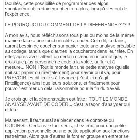
facultés, cette possibilité de programmer des algos
spontanément, certainement encore plus, lorsqu'elles ont de
l'expérience.
LE POURQUOI DU COMMENT DE LA DIFFERENCE ???!!!
A mon avis, nous réfléchissons tous plus ou moins de la même
manière face à une fonctionnalité à coder. Cela dit, certains,
auront besoin de coucher sur papier toute une analyse préalable
au codage, tandis que d'autres la coucheront dans leur tête. En
effet, après avoir atteint un certain niveau en informatique, je
crois que plus personne ne code à la volée, au fur et à
mesure... NON ! Tout le monde fait une petite analyse (qu'elle
soit sur papier ou mentalement) pour savoir où il va, pour
PREVOIR les difficultés à l'avance (c'est ici qu'agit
l'intelligence) ainsi que leurs solutions, et finalement pour
pouvoir estimer un délai raisonnable pour la fin du travail.
Je crois qu'ici la démonstration est faite : TOUT LE MONDE
ANALYSE AVANT DE CODER... c'est la façon d'analyser qui
diffère.
Maintenant, il faut aussi se placer dans le contexte du
CODING... Certains le font seuls, chez eux, pour une petite
application personnelle ou une petite application aux fonctions
restreintes. Alors que d'autres le font en groupe en entreprise