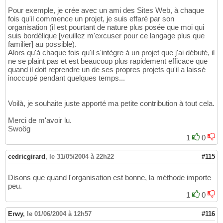
Pour exemple, je crée avec un ami des Sites Web, à chaque
fois qu'il commence un projet, je suis effaré par son
organisation (il est pourtant de nature plus posée que moi qui
suis bordélique [veuillez m'excuser pour ce langage plus que
familier] au possible).
Alors qu'à chaque fois qu'il s'intègre à un projet que j'ai débuté, il
ne se plaint pas et est beaucoup plus rapidement efficace que
quand il doit reprendre un de ses propres projets qu'il a laissé
inoccupé pendant quelques temps...
Voilà, je souhaite juste apporté ma petite contribution à tout cela.
Merci de m'avoir lu.
Swoög
1
0
cedricgirard
,
le 31/05/2004 à 22h22
#115
Disons que quand l'organisation est bonne, la méthode importe
peu.
1
0
Erwy
,
le 01/06/2004 à 12h57
#116