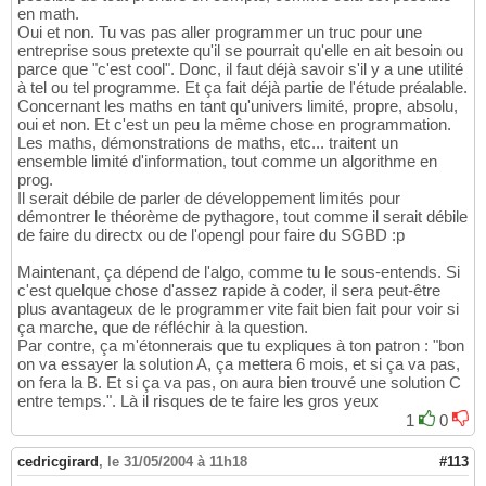
en math.
Oui et non. Tu vas pas aller programmer un truc pour une
entreprise sous pretexte qu'il se pourrait qu'elle en ait besoin ou
parce que "c'est cool". Donc, il faut déjà savoir s'il y a une utilité
à tel ou tel programme. Et ça fait déjà partie de l'étude préalable.
Concernant les maths en tant qu'univers limité, propre, absolu,
oui et non. Et c'est un peu la même chose en programmation.
Les maths, démonstrations de maths, etc... traitent un
ensemble limité d'information, tout comme un algorithme en
prog.
Il serait débile de parler de développement limités pour
démontrer le théorème de pythagore, tout comme il serait débile
de faire du directx ou de l'opengl pour faire du SGBD :p
Maintenant, ça dépend de l'algo, comme tu le sous-entends. Si
c'est quelque chose d'assez rapide à coder, il sera peut-être
plus avantageux de le programmer vite fait bien fait pour voir si
ça marche, que de réfléchir à la question.
Par contre, ça m'étonnerais que tu expliques à ton patron : "bon
on va essayer la solution A, ça mettera 6 mois, et si ça va pas,
on fera la B. Et si ça va pas, on aura bien trouvé une solution C
entre temps.". Là il risques de te faire les gros yeux
1
0
cedricgirard
,
le 31/05/2004 à 11h18
#113