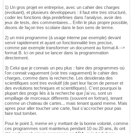
1) Un gros projet en entreprise, avec un cahier des charges
(evoluant), et plusieurs developpeurs : il faut etre tres structuré,
coder les fonctions deja predefinies dans l'analyse, avoir des
jeux de tests, des commentaires... Enfin le plus propre possible,
disons de façon tres scolaire dans le bon sens de terme.
2) un mini programme (à usage interne par exemple) devant
servir rapidement et ayant un fonctionnalité tres precise,
comme par exemple transformer un document au format A -->
format B. Ici on peut se lancer dans la programmation
directement.
3) Celui que je connais un peu plus : faire des programmes où
l'on connait vaguement (voir tres vaguement) le cahier des
charges, comme dans la recherche. Les desiderata des
scientifiques sont tres evolutif (de part leur facon de penser et
des evolutions techniques et scientifiques). C'est pourquoi la
plupart des progs liés à la recherche que j'ai vu, sont un
empillage de morceaux differents (souvent en fortran), tenant
comme un chateau de cartes... mais tenant quand meme. Mais
apres pour aller toucher une carte, faut s'accrocher pour pas
faire tout tomber.
Pour le point 3, meme en y mettant de la bonne volonté, comme
ces programmes sont maintenus pendant 10 ou 20 ans, ils ont