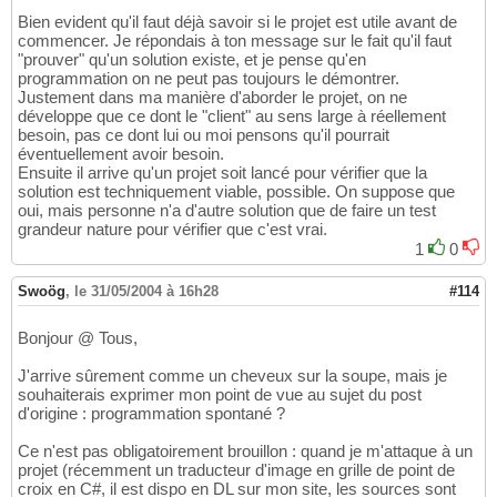
Bien evident qu'il faut déjà savoir si le projet est utile avant de
commencer. Je répondais à ton message sur le fait qu'il faut
"prouver" qu'un solution existe, et je pense qu'en
programmation on ne peut pas toujours le démontrer.
Justement dans ma manière d'aborder le projet, on ne
développe que ce dont le "client" au sens large à réellement
besoin, pas ce dont lui ou moi pensons qu'il pourrait
éventuellement avoir besoin.
Ensuite il arrive qu'un projet soit lancé pour vérifier que la
solution est techniquement viable, possible. On suppose que
oui, mais personne n'a d'autre solution que de faire un test
grandeur nature pour vérifier que c'est vrai.
1
0
Swoög
,
le 31/05/2004 à 16h28
#114
Bonjour @ Tous,
J'arrive sûrement comme un cheveux sur la soupe, mais je
souhaiterais exprimer mon point de vue au sujet du post
d'origine : programmation spontané ?
Ce n'est pas obligatoirement brouillon : quand je m'attaque à un
projet (récemment un traducteur d'image en grille de point de
croix en C#, il est dispo en DL sur mon site, les sources sont