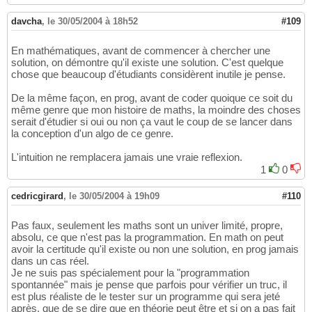
davcha
,
le 30/05/2004 à 18h52
#109
En mathématiques, avant de commencer à chercher une
solution, on démontre qu'il existe une solution. C'est quelque
chose que beaucoup d'étudiants considèrent inutile je pense.
De la même façon, en prog, avant de coder quoique ce soit du
même genre que mon histoire de maths, la moindre des choses
serait d'étudier si oui ou non ça vaut le coup de se lancer dans
la conception d'un algo de ce genre.
L'intuition ne remplacera jamais une vraie reflexion.
1
0
cedricgirard
,
le 30/05/2004 à 19h09
#110
Pas faux, seulement les maths sont un univer limité, propre,
absolu, ce que n'est pas la programmation. En math on peut
avoir la certitude qu'il existe ou non une solution, en prog jamais
dans un cas réel.
Je ne suis pas spécialement pour la "programmation
spontannée" mais je pense que parfois pour vérifier un truc, il
est plus réaliste de le tester sur un programme qui sera jeté
après, que de se dire que en théorie peut être et si on a pas fait