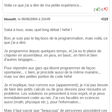
Voila ce que j'ai a dire de ma petite expérience...
2
0
titusutit
,
le 06/06/2004 à 21h49
#119
Salut à tous, waw, quel long débat ! héhé !
Bon, je suis pas le big boss de la programmation, mais voilà, ce
que j'ai a dire:
Je programme depuis quelques temps, et j'ai eu le plaisir de
chipoter en assembleur, en java, en basic, en html et bien
d'autres langages...
Pour répondre aux gars qui disent programmer de façon
spontanée... c bien, je procède aussi de la même manière...
mais sur des petites portion de code héhé
Je m'explique, tout comme eux (apparement), je n'ai pas besoin
de faire des petits calculs ou de gros dessins pour résoudre un
problème. Les solutions se présentent à mon esprit, et je peux
immédiatement coder au net. J'ai ces facultés en sciences
aussi (math, physique etc.), pour l'information...
Mais il faut savoir que "beaucoup" de personnes possèdent ces