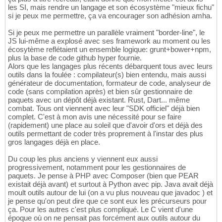
les SI, mais rendre un langage et son écosystème "mieux fichu"
si je peux me permettre, ça va encourager son adhésion amha.
Si je peux me permettre un parallèle vraiment "border-line", le
JS lui-même a explosé avec ses framework au moment ou les
écosytème reflétaient un ensemble logique: grunt+bower+npm,
plus la base de code github hyper fournie.
Alors que les langages plus récents débarquent tous avec leurs
outils dans la foulée : compilateur(s) bien entendu, mais aussi
générateur de documentation, formateur de code, analyseur de
code (sans compilation après) et bien sûr gestionnaire de
paquets avec un dépôt déjà existant. Rust, Dart... même
combat. Tous ont viennent avec leur "SDK officiel" déjà bien
complet. C'est à mon avis une nécessité pour se faire
(rapidement) une place au soleil que d'avoir d'ors et déjà des
outils permettant de coder très proprement à l'instar des plus
gros langages déjà en place.
Du coup les plus anciens y viennent eux aussi
progressivement, notamment pour les gestionnaires de
paquets. Je pense à PHP avec Composer (bien que PEAR
existait déjà avant) et surtout à Python avec pip. Java avait déjà
moult outils autour de lui (on a vu plus nouveau que javadoc ) et
je pense qu'on peut dire que ce sont eux les précurseurs pour
ça. Pour les autres c'est plus compliqué. Le C vient d'une
époque où on ne pensait pas forcément aux outils autour du