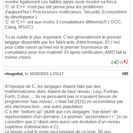
montre également ces faibles après avoir montré sa force.
'C' et 'C++' n'ont pas été pensé pour les problèmes
d'aujourd'hui ( Processeurs multicoeurs, Sécurité, Ecosystème
du développeur )
'C' et 'C++' ont aux moins 3 compilateurs différents!!! ( GCC,
Clang, MSVC)
Tu as oublié le plus important: C'est géneralement le premier
langage disponible par les fabricants d'électronique. Et c'est
pour cette raison qu'Intel est le premier fournisseur de
compilateur pour son matériel. Et après vérification, AMD fait la
même chose.
0
0
nhugodot
,
le 16/02/2023 à 21h17
#85
A l'époque de C, les langages étaient faits par des
mathématiciens donc étaient de haut niveau : Lisp, Fortran,
Forth, Cobol, ... Ils ne pensaient pas ni n'avaient besoin de
programmer 'bas niveau', c'était fait (l'OS) en assembleur par
des électroniciens , une autre population.
C a été ''bottom-up'' plutôt que ces langages ''top-down' de
représentation d'un domaine. Le premier ''assembleur++'' (si on
considère que C+jbest ainsi aussi une évolution d'un niveau
supérieur d'abstraction à C).
Le temps a fait le reste seul langage de ce type, 50 ans