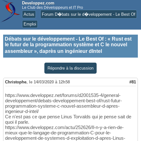
Developpez.com
Le Club des Développeurs et IT Pro
Actus
Forum D�bats sur le d�veloppement - Le Best Of
Emploi
Débats sur le développement - Le Best Of
:
« Rust est
le futur de la programmation système et C le nouvel
assembleur », daprès un ingénieur dIntel
Répondre à la discussion
Christophe
,
le 14/03/2020 à 12h58
#81
https://www.developpez.net/forums/d2001535-4/general-
developpement/debats-developpement-best-of/rust-futur-
programmation-systeme-c-nouvel-assembleur-d-apres-
ingenieur-d-intel/
Ce n'est pas ce que pense Linus Torvalds qui je pense sait de
quoi il parle.
https://www.developpez.com/actu/252626/Il-n-y-a-rien-de-
mieux-que-le-langage-de-programmation-C-pour-le-
developpement-de-systemes-d-exploitation-d-apres-Linus-