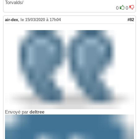
Torvalds/
0
0
air-dex
,
le 15/03/2020 à 17h04
#82
Envoyé par
deltree