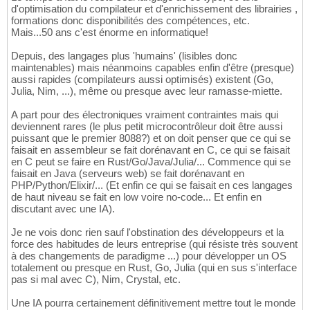
d'optimisation du compilateur et d'enrichissement des librairies ,
formations donc disponibilités des compétences, etc.
Mais...50 ans c'est énorme en informatique!
Depuis, des langages plus 'humains' (lisibles donc
maintenables) mais néanmoins capables enfin d'être (presque)
aussi rapides (compilateurs aussi optimisés) existent (Go,
Julia, Nim, ...), même ou presque avec leur ramasse-miette.
A part pour des électroniques vraiment contraintes mais qui
deviennent rares (le plus petit microcontrôleur doit être aussi
puissant que le premier 8088?) et on doit penser que ce qui se
faisait en assembleur se fait dorénavant en C, ce qui se faisait
en C peut se faire en Rust/Go/Java/Julia/... Commence qui se
faisait en Java (serveurs web) se fait dorénavant en
PHP/Python/Elixir/... (Et enfin ce qui se faisait en ces langages
de haut niveau se fait en low voire no-code... Et enfin en
discutant avec une IA).
Je ne vois donc rien sauf l'obstination des développeurs et la
force des habitudes de leurs entreprise (qui résiste très souvent
à des changements de paradigme ...) pour développer un OS
totalement ou presque en Rust, Go, Julia (qui en sus s'interface
pas si mal avec C), Nim, Crystal, etc.
Une IA pourra certainement définitivement mettre tout le monde