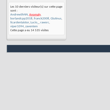
Les 10 derniers visiteur(s) sur cette page
sont :
AndrewShNN
,
Anomaly
,
borlandcpp2018
,
franck2008
,
Glutinus
,
licardentaistor
,
Lucio_
,
rawsrc
,
viper1094
,
zaventem
Cette page a eu
14 535
visites