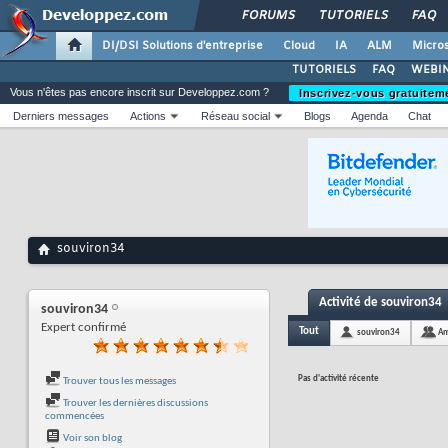
FORUMS
TUTORIELS
FAQ
DI/DSI Solutions d'entreprise
Cloud
IA
ALM
Micros
TUTORIELS
FAQ
WEBIN
Vous n'êtes pas encore inscrit sur Developpez.com ?
Inscrivez-vous gratuitem
Derniers messages
Actions
Réseau social
Blogs
Agenda
Chat
souviron34
Activité de souviron34
souviron34
Expert confirmé
Tout
souviron34
Am
Pas d'activité récente
Trouver tous les messages
Trouver les dernières discussions
commencées
Voir son blog