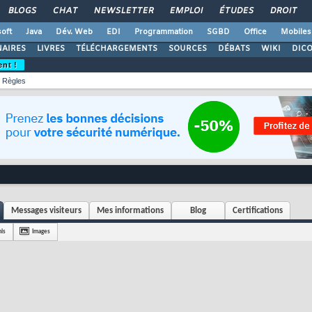
BLOGS
CHAT
NEWSLETTER
EMPLOI
ÉTUDES
DROIT
oft
Java
Dév. Web
EDI
Programmation
SGBD
Office
Mobiles
AIRES
LIVRES
TÉLÉCHARGEMENTS
SOURCES
DÉBATS
WIKI
DIC
ent !
Règles
Messages visiteurs
Mes informations
Blog
Certifications
is
Images