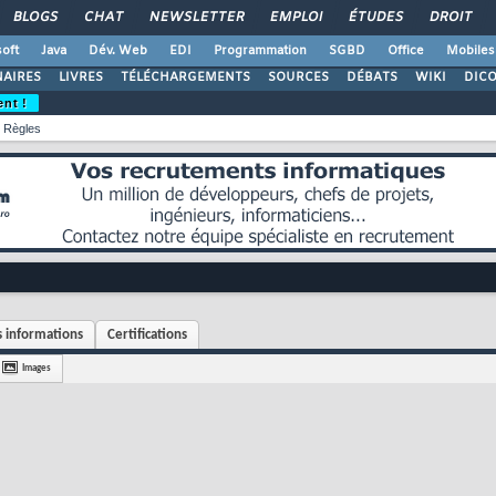
BLOGS
CHAT
NEWSLETTER
EMPLOI
ÉTUDES
DROIT
oft
Java
Dév. Web
EDI
Programmation
SGBD
Office
Mobiles
AIRES
LIVRES
TÉLÉCHARGEMENTS
SOURCES
DÉBATS
WIKI
DIC
ent !
Règles
 informations
Certifications
Images