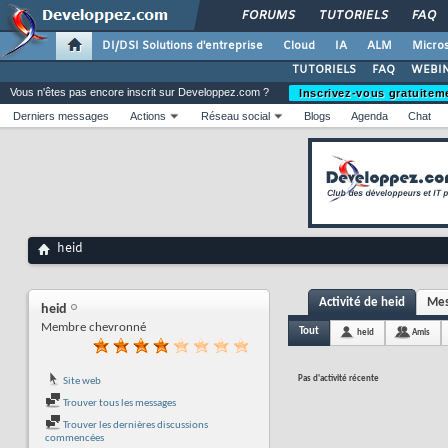
FORUMS
TUTORIELS
FAQ
DI/DSI Solutions d'entreprise
Cloud
IA
ALM
Micros
TUTORIELS
FAQ
WEBIN
Vous n'êtes pas encore inscrit sur Developpez.com ?
Inscrivez-vous gratuitem
Derniers messages
Actions
Réseau social
Blogs
Agenda
Chat
heid
Activité de heid
Mes
heid
Membre chevronné
Tout
heid
Amis
Pas d'activité récente
Site web
Trouver tous les messages
Trouver les dernières discussions
commencées