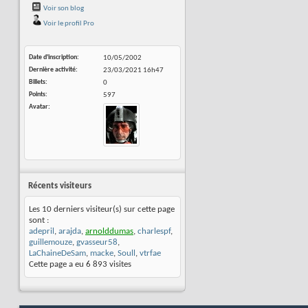
Voir son blog
Voir le profil Pro
Date d'inscription
10/05/2002
Dernière activité
23/03/2021
16h47
Billets
0
Points
597
Avatar
Récents visiteurs
Les 10 derniers visiteur(s) sur cette page
sont :
adepril
,
arajda
,
arnolddumas
,
charlespf
,
guillemouze
,
gvasseur58
,
LaChaineDeSam
,
macke
,
Soull
,
vtrfae
Cette page a eu
6 893
visites