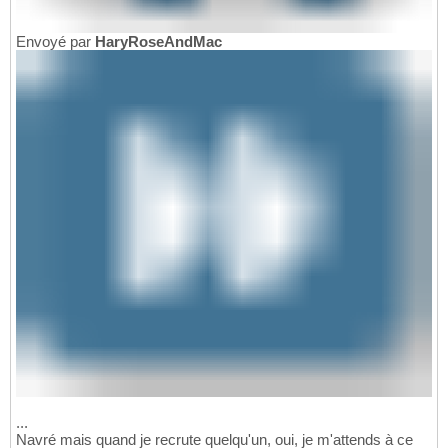
Envoyé par
HaryRoseAndMac
...
Navré mais quand je recrute quelqu'un, oui, je m'attends à ce