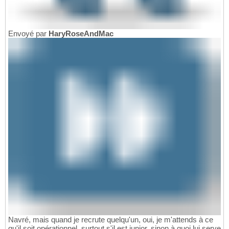
Envoyé par
HaryRoseAndMac
Navré, mais quand je recrute quelqu'un, oui, je m'attends à ce
qu'il soit opérationnel, surtout s'il est junior, sinon à quoi lui serve