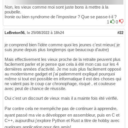
Non, les vieux comme moi sont juste bons à mettre à la
poubelle.
Ironie ou bien syndrome de l'imposteur ? Que se passe-t-il ?
1
0
LeBreton56
,
le 25/08/2022 à 18h24
#22
je comprend bien l'idée comme quoi les jeunes c'est mieux( je
suis jeune depuis plus longtemps que beaucoup d'autre)
Mais effectivement les vieux proche de la retraite peuvent plus
facilement parler et je pense que cela à été mon cas sur les 4
dernières années d'activité. Je me suis plus facilement opposé
au modernisme gadget et j'ai patiemment expliqué pourquoi
même si tout est possible en informatique il est des choses qui
ne valent pas le coup car chronophage, risqué , et couteuse
avec peut de chance de réussite.
Oui c'est un discourt de vieux mais il a mainte fois été vérifié.
Par contre cela ne mempêche pas de continuer à apprendre,
ayant passé ma vie a développer en assembleur, puis en C et
C++, aujourdhui j'explore Python et Rust a titre de hobby avec
quelques application pour des amis!