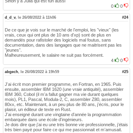
Sinon y'a Julia qui est fun aussi
0
0
d_d_v
,
le 26/08/2022 à 11h06
#24
De ce que je vois sur le marché de l'emploi, les "vieux" (les
vrais, ceux qui ont plus de 10 ans d'xp) sont de plus en
demandés pour rafistoler des logiciels mal foutus, sans
documentation, dans des langages que ne maitrisent pas les
"jeunes".
Malheureusement, le salaire ne suit pas forcément.
4
0
abgech
,
le 26/08/2022 à 19h59
#25
J'ai écrit mon premier programme, en Fortran, en 1965. Puis
ensuite, assembler IBM 1620 (une vraie antiquité), assembler
IBM 360, Cobol (il m'a fallut gagner ma vie durant quelques
mois), PL1, Pascal, Modula-2, C, assembler Z80, assembler
80xx, etc. Maintenant, à un peu plus de 80 ans, j'écris, pour le
plaisir, un éditeur de texte en Rust.
J'ai enseigné durant une vingtaine d'année la programmation
embarquée dans une école d'ingénieurs.
Je dois dire que j'ai eu une très bonne vie professionnelle, j'étais
très bien payé pour faire ce qui me passionnait et m'amusait.