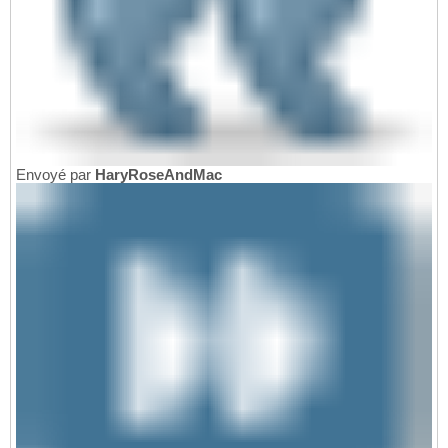
Envoyé par
HaryRoseAndMac