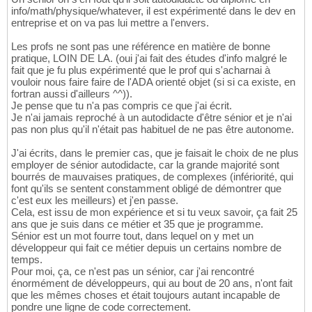
info/math/physique/whatever, il est expérimenté dans le dev en
entreprise et on va pas lui mettre a l'envers.
Les profs ne sont pas une référence en matière de bonne
pratique, LOIN DE LA. (oui j'ai fait des études d'info malgré le
fait que je fu plus expérimenté que le prof qui s'acharnai à
vouloir nous faire faire de l'ADA orienté objet (si si ca existe, en
fortran aussi d'ailleurs ^^)).
Je pense que tu n'a pas compris ce que j'ai écrit.
Je n'ai jamais reproché à un autodidacte d'être sénior et je n'ai
pas non plus qu'il n'était pas habituel de ne pas être autonome.
J'ai écrits, dans le premier cas, que je faisait le choix de ne plus
employer de sénior autodidacte, car la grande majorité sont
bourrés de mauvaises pratiques, de complexes (infériorité, qui
font qu'ils se sentent constamment obligé de démontrer que
c'est eux les meilleurs) et j'en passe.
Cela, est issu de mon expérience et si tu veux savoir, ça fait 25
ans que je suis dans ce métier et 35 que je programme.
Sénior est un mot fourre tout, dans lequel on y met un
développeur qui fait ce métier depuis un certains nombre de
temps.
Pour moi, ça, ce n'est pas un sénior, car j'ai rencontré
énormément de développeurs, qui au bout de 20 ans, n'ont fait
que les mêmes choses et était toujours autant incapable de
pondre une ligne de code correctement.