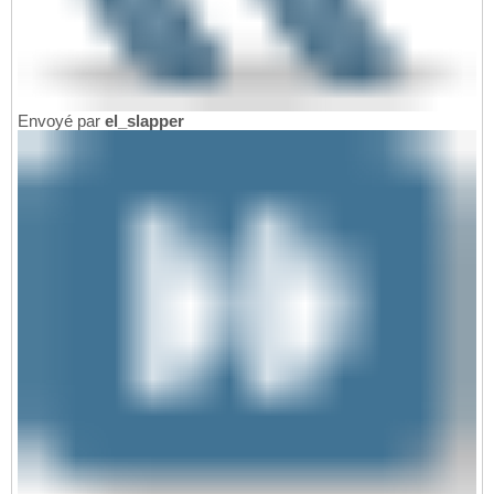
Envoyé par
el_slapper