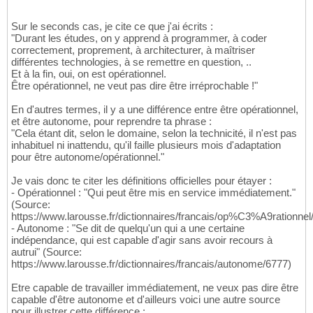
Sur le seconds cas, je cite ce que j'ai écrits :
"Durant les études, on y apprend à programmer, à coder
correctement, proprement, à architecturer, à maîtriser
différentes technologies, à se remettre en question, ..
Et à la fin, oui, on est opérationnel.
Être opérationnel, ne veut pas dire être irréprochable !"
En d'autres termes, il y a une différence entre être opérationnel,
et être autonome, pour reprendre ta phrase :
"Cela étant dit, selon le domaine, selon la technicité, il n'est pas
inhabituel ni inattendu, qu'il faille plusieurs mois d'adaptation
pour être autonome/opérationnel."
Je vais donc te citer les définitions officielles pour étayer :
- Opérationnel : "Qui peut être mis en service immédiatement."
(Source:
https://www.larousse.fr/dictionnaires/francais/op%C3%A9rationnel
- Autonome : "Se dit de quelqu'un qui a une certaine
indépendance, qui est capable d'agir sans avoir recours à
autrui" (Source:
https://www.larousse.fr/dictionnaires/francais/autonome/6777)
Etre capable de travailler immédiatement, ne veux pas dire être
capable d'être autonome et d'ailleurs voici une autre source
pour illustrer cette différence :