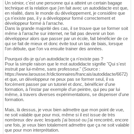
Un sénior, c'est une personne qui a atteint un certain bagage
technique et la relation que j'en fait avec un autodidacte est que,
en réalité, dans le monde du développement, je considère que
ça n'existe pas, il y a développeur formé correctement et
développeur formé à l'arrache.
Dans la grande majorité des cas, il se trouve que se former soit
même à l'arrache sur internet, ne fait pas devenir un bon
développeur alors que passer par un école, fait bénéficier de ce
qui se fait de mieux et donc évite tout un tas de biais, lorsque
l'on débute, que l'on va ensuite trainer des années.
Pourquoi dis-je qu'un autodidacte ça n'existe pas ?
Pour la simple raison que le mot autodidacte signifie "Qui s'est
instruit par lui-même, sans professeur." (Source :
https://www.larousse.fr/dictionnaires/francais/autodidacte/6672)
et que, un développeur ne peux pas se former seul, il va
forcément passer par un tutoriel et donc, bénéficier d'une
formation, à l'instar par exemple d'un peintre, qui peu par lui
même, à travers diverses expérimentations, se dispenser d'une
formation.
Mais, là dessus, je veux bien admettre que mon point de vue,
ne soit valable que pour moi, même si il est issue de très
nombreux dev avec lesquels j'ai bossé ou j'ai rencontré, encore
une fois, je veux bien totalement admettre que ça ne soit valable
que pour mon interprétation.