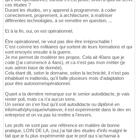
ces études ?
Durant les études, on y apprend à programmer, à coder
correctement, proprement, à architecturer, à maîtriser
différentes technologies, à se remettre en question, ...
Et à la fin, oui, on est opérationnel.
Être opérationnel, ne veut pas dire être irréprochable !
C'est comme les militaires qui sortent de leurs formations et qui
sont envoyés ensuite à la guerre.
Je me permet de modérer tes propos. Cela ait 40ans que je
code (j'ai commencé à 4ans), et ca n'est pas mon métier (je
suis admin base de donnée).
Cela étant dit, selon le domaine, selon la technicité, il n'est pas
inhabituel ni inattendu, qu'il faille plusieurs mois d'adaptation
pour être autonome/opérationnel.
Quant a ta dernière remarque sur le senior autodidacte, je vais
rester poli, mais ca n'a aucun sens.
Un senior on s'en fout qu'il soit autodidacte ou diplômé en
info/math/physique/whatever, il est expérimenté dans le dev en
entreprise et on va pas lui mettre a l'envers.
Les profs ne sont pas une référence en matière de bonne
pratique, LOIN DE LA. (oui j'ai fait des études d'info malgré le
fait que je fu plus expérimenté que le prof qui s'acharnai à