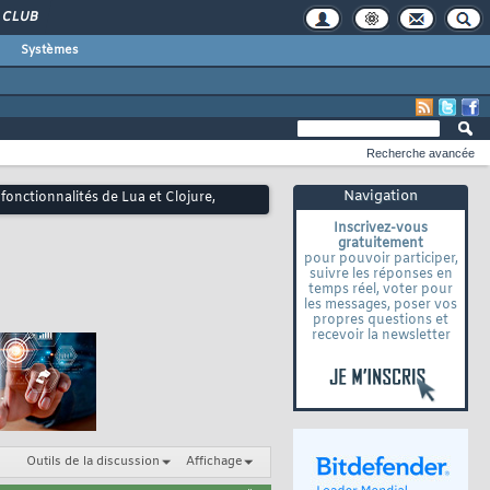
CLUB
Systèmes
Recherche avancée
Navigation
fonctionnalités de Lua et Clojure,
Inscrivez-vous
gratuitement
pour pouvoir participer,
suivre les réponses en
temps réel, voter pour
les messages, poser vos
propres questions et
recevoir la newsletter
Outils de la discussion
Affichage