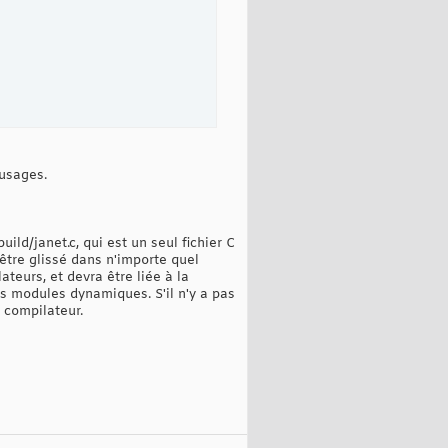
 usages.
ld/janet.c, qui est un seul fichier C
 être glissé dans n'importe quel
teurs, et devra être liée à la
es modules dynamiques. S'il n'y a pas
compilateur.