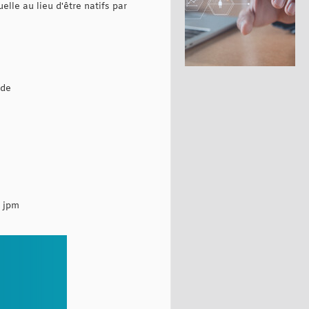
lle au lieu d'être natifs par
ode
, jpm