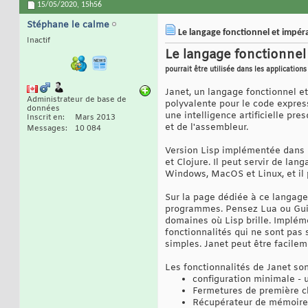
15/05/2020,
15h56
Stéphane le calme
Le langage fonctionnel et impérat
Inactif
Le langage fonctionnel 
pourrait être utilisée dans les applications
Janet, un langage fonctionnel e
Administrateur de base de
polyvalente pour le code expres
données
une intelligence artificielle pr
Inscrit en
Mars 2013
et de l'assembleur.
Messages
10 084
Version Lisp implémentée dans 
et Clojure. Il peut servir de la
Windows, MacOS et Linux, et il 
Sur la page dédiée à ce langage,
programmes. Pensez Lua ou Guile
domaines où Lisp brille. Implé
fonctionnalités qui ne sont pas
simples. Janet peut être facilem
Les fonctionnalités de Janet son
configuration minimale -
Fermetures de première c
Récupérateur de mémoire