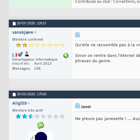
Contribuez au club : Corrections, sug
20/05/2020,
12h15
vanskjære
Membre confirmé
Qu'elle ne ressemble pas à la vra
Sinon on rentre dans l'éternel d
Développeur informatique
phrases du genre.
Inscrit en
Avril 2013
Messages
106
20/05/2020,
17h30
Aiigl59
Janet
Membre très actif
Ne pleure pas janeeette ! .... Auc