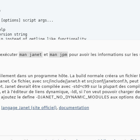


[options] script args...

lp

rsion string

in instead of getline like functionality

 a string of janet

epl after running all scripts

cuting if there is a top level error (persistent)

z exécuter
man janet
et
man jpm
pour avoir les informations sur les
, logo, and repl output (quiet)

ipts but do not execute (flycheck)

 system path for loading global modules

 : Compile janet source code into an image

cilement dans un programme hôte. La build normale créera un fichier bui
I color output in the repl

anet. Ce fichier, avec src/include/janet.h et src/conf/janetconf.h, peut
e code in a file before running the main script

ng options
et. Janet devrait être compilée avec -std=c99 sur la plupart des compila
et à l'éditeur de liens dynamique, -ldl, si l'on veut pouvoir charger d
, ajoutez le define -DJANET_NO_DYNAMIC_MODULES aux options du 
,
langage Janet (site officiel)
,
documentation