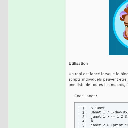
Utilisation
Un repl est lancé lorsque le bin
scripts individuels peuvent êtr
une liste de toutes les macros,
Code Janet :
$ janet

1
Janet 1.7.1-dev-95
2
janet:1:> (+ 1 2 3)
3
6

4
janet:2:> (print "H
5