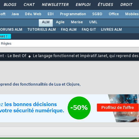
BLOGS
CHAT
NEWSLETTER
EMPLOI
ÉTUDES
DROIT
oft
Java
Dév. Web
EDI
Programmation
SGBD
Office
Mobiles
ALM
Agile
Merise
UML
FORUMS ALM
TUTORIELS ALM
FAQ ALM
FAQ GIT
LIVRES ALM
ent !
Règles
t - Le Best Of
Le langage fonctionnel et impératif Janet, qui reprend des 
eprend des fonctionnalités de Lua et Clojure,