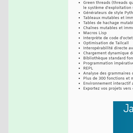
Green threads (threads qui
le système d'exploitation
Générateurs de style Py
Tableaux mutables et imm
Tables de hachage mutable
Chaînes mutables et immu
Macros Lisp
Interprète de code d'octet
Optimisation de Tailcall
Interopérabilité directe a
Chargement dynamique de
Bibliothèque standard fon
Programmation impérative
REPL
Analyse des grammaires d'
Plus de 300 fonctions et 
Environnement interactif a
Exportez vos projets ver