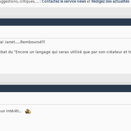
gestions, critiques, ... :
Contactez le service news
et
Rédigez des actualités
i Janet......Remboursé!!!
ébat du "Encore un langage qui seras utilisé que par son créateur et t
un intérêt...