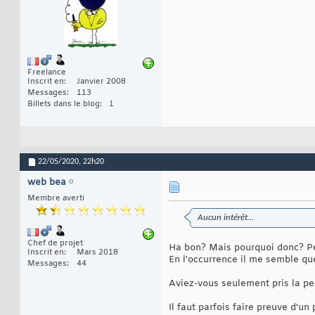
Freelance
Inscrit en
Janvier 2008
Messages
113
Billets dans le blog
1
22/05/2020,
22h20
web bea
Membre averti
Aucun intérêt...
Chef de projet
Ha bon? Mais pourquoi donc? Peu
Inscrit en
Mars 2018
En l'occurrence il me semble que
Messages
44
Aviez-vous seulement pris la pe
Il faut parfois faire preuve d'un 