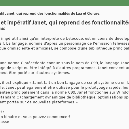
if Janet, qui reprend des fonctionnalités de Lua et Clojure,
et impératif Janet, qui reprend des fonctionnalité
 IdO
t impératif ainsi qu'un interprète de bytecode, est en cours de dével
sif. Le langage, nommé d'après un personnage de l'émission télévis
esque omnisciente et amicale), se compose d’une bibliothèque principal
une norme C précédente connue sous le nom de C99, le langage Janet
ngage de script ou être intégré à d'autres programmes. Janet convient 
peut être porté sur d'autres systèmes.
 il est expliqué « Janet fait un bon langage de script système ou un 
. Janet peut également être utilisée pour le prototypage rapide, le
mentée principalement dans la norme C99, Janet fonctionne sur Wind
 standard C (chargement dynamique de bibliothèque, optimisations sp
ent portée sur de nouvelles plateformes ».
t :
 un binaire et vous pouvez commencer!
lasse