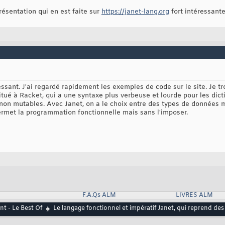
résentation qui en est faite sur
https://janet-lang.org
fort intéressante
ssant. J'ai regardé rapidement les exemples de code sur le site. Je tro
itué à Racket, qui a une syntaxe plus verbeuse et lourde pour les dic
es non mutables. Avec Janet, on a le choix entre des types de données
rmet la programmation fonctionnelle mais sans l'imposer.
F.A.Qs ALM
LIVRES ALM
t - Le Best Of
Le langage fonctionnel et impératif Janet, qui reprend des 