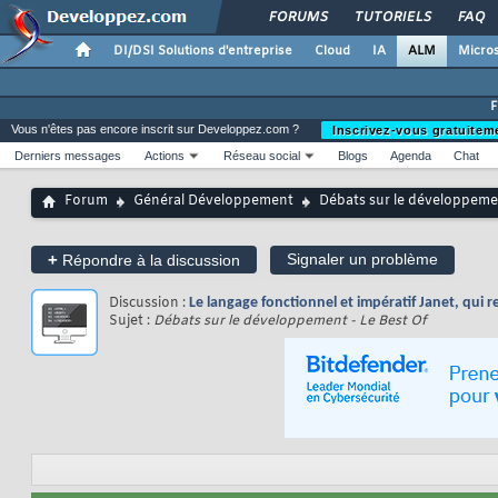
FORUMS
TUTORIELS
FAQ
DI/DSI Solutions d'entreprise
Cloud
IA
ALM
Micros
Vous n'êtes pas encore inscrit sur Developpez.com ?
Inscrivez-vous gratuitem
Derniers messages
Actions
Réseau social
Blogs
Agenda
Chat
Forum
Général Développement
Débats sur le développemen
+
Signaler un problème
Répondre à la discussion
Discussion :
Le langage fonctionnel et impératif Janet, qui r
Sujet :
Débats sur le développement - Le Best Of