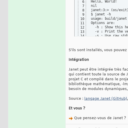
Hello, World!

6
nil

7
janet:3:> (os/exit)
8
$ janet -h

9
usage: build/janet 
10
Options are:

11
  -h : Show this he
12
  -v : Print the ve
13
  -s : Use raw std
14
  -e code : Execute
15
  -r : Enter the r
16
  -p : Keep on exe
17
S’ils sont installés, vous pouve
  -q : Hide prompt
18
  -k : Compile scr
19
Intégration
  -m syspath : Set
20
  -c source output
21
Janet peut être intégrée très fa
  -n : Disable ANS
22
qui contient toute la source de J
  -l path : Execut
23
  -- : Stop handli
projet C et compilé dans le proj
24
25
bibliothèque mathématique, -lm, 
besoin de modules dynamiques
Source :
langage Janet (GitHub)
Et vous ?
Que pensez-vous de Janet ?