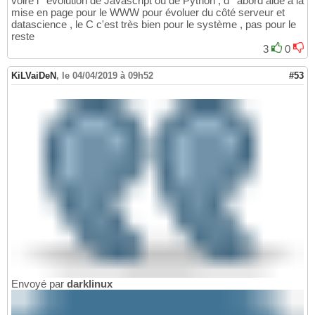
voire l ' évolution de Javascript ou de Python , d ' abord aide à la
mise en page pour le WWW pour évoluer du côté serveur et
datascience , le C c'est très bien pour le système , pas pour le
reste
3
0
KiLVaiDeN
,
le 04/04/2019 à 09h52
#53
Envoyé par
darklinux