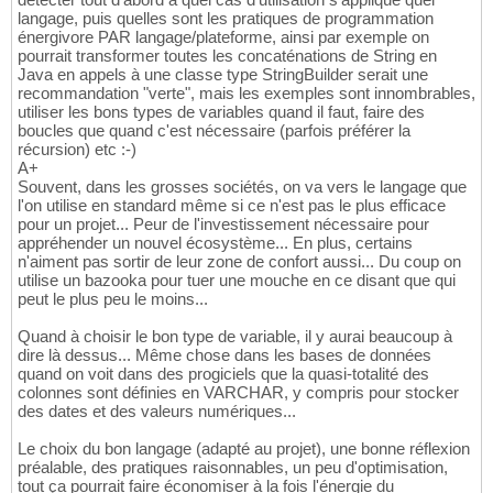
langage, puis quelles sont les pratiques de programmation
énergivore PAR langage/plateforme, ainsi par exemple on
pourrait transformer toutes les concaténations de String en
Java en appels à une classe type StringBuilder serait une
recommandation "verte", mais les exemples sont innombrables,
utiliser les bons types de variables quand il faut, faire des
boucles que quand c'est nécessaire (parfois préférer la
récursion) etc :-)
A+
Souvent, dans les grosses sociétés, on va vers le langage que
l'on utilise en standard même si ce n'est pas le plus efficace
pour un projet... Peur de l'investissement nécessaire pour
appréhender un nouvel écosystème... En plus, certains
n'aiment pas sortir de leur zone de confort aussi... Du coup on
utilise un bazooka pour tuer une mouche en ce disant que qui
peut le plus peu le moins...
Quand à choisir le bon type de variable, il y aurai beaucoup à
dire là dessus... Même chose dans les bases de données
quand on voit dans des progiciels que la quasi-totalité des
colonnes sont définies en VARCHAR, y compris pour stocker
des dates et des valeurs numériques...
Le choix du bon langage (adapté au projet), une bonne réflexion
préalable, des pratiques raisonnables, un peu d'optimisation,
tout ça pourrait faire économiser à la fois l'énergie du