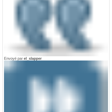
Envoyé par
el_slapper