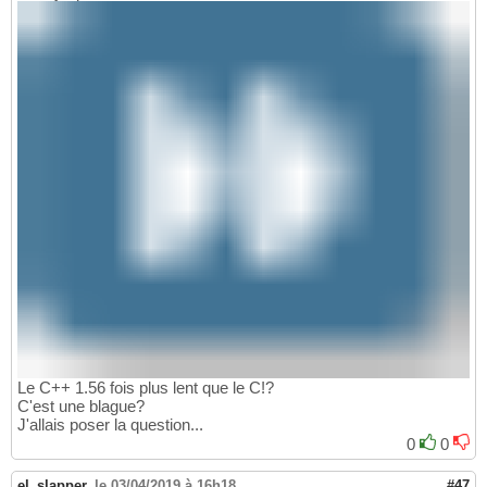
Le C++ 1.56 fois plus lent que le C!?
C'est une blague?
J'allais poser la question...
0
0
el_slapper
,
le 03/04/2019 à 16h18
#47