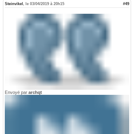
Steinvikel
,
le 03/04/2019 à 20h15
#49
Envoyé par
archqt