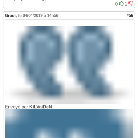
0
1
Grool
,
le 04/04/2019 à 14h56
#56
Envoyé par
KiLVaiDeN