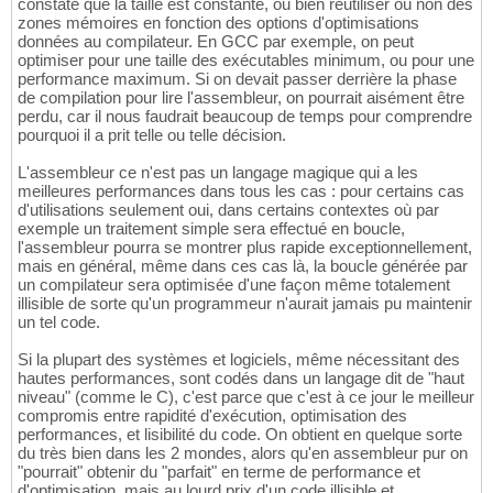
constate que la taille est constante, ou bien réutiliser où non des
zones mémoires en fonction des options d'optimisations
données au compilateur. En GCC par exemple, on peut
optimiser pour une taille des exécutables minimum, ou pour une
performance maximum. Si on devait passer derrière la phase
de compilation pour lire l'assembleur, on pourrait aisément être
perdu, car il nous faudrait beaucoup de temps pour comprendre
pourquoi il a prit telle ou telle décision.
L'assembleur ce n'est pas un langage magique qui a les
meilleures performances dans tous les cas : pour certains cas
d'utilisations seulement oui, dans certains contextes où par
exemple un traitement simple sera effectué en boucle,
l'assembleur pourra se montrer plus rapide exceptionnellement,
mais en général, même dans ces cas là, la boucle générée par
un compilateur sera optimisée d'une façon même totalement
illisible de sorte qu'un programmeur n'aurait jamais pu maintenir
un tel code.
Si la plupart des systèmes et logiciels, même nécessitant des
hautes performances, sont codés dans un langage dit de "haut
niveau" (comme le C), c'est parce que c'est à ce jour le meilleur
compromis entre rapidité d'exécution, optimisation des
performances, et lisibilité du code. On obtient en quelque sorte
du très bien dans les 2 mondes, alors qu'en assembleur pur on
"pourrait" obtenir du "parfait" en terme de performance et
d'optimisation, mais au lourd prix d'un code illisible et