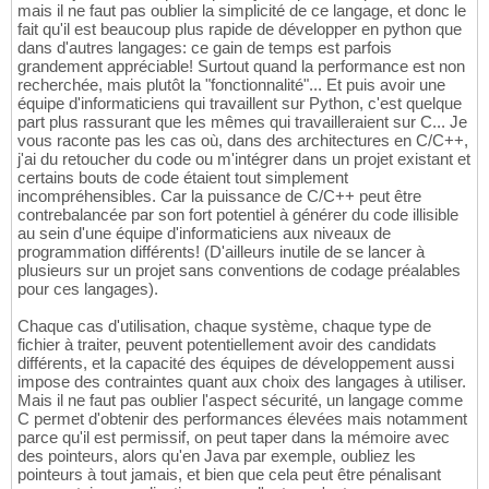
mais il ne faut pas oublier la simplicité de ce langage, et donc le
fait qu'il est beaucoup plus rapide de développer en python que
dans d'autres langages: ce gain de temps est parfois
grandement appréciable! Surtout quand la performance est non
recherchée, mais plutôt la "fonctionnalité"... Et puis avoir une
équipe d'informaticiens qui travaillent sur Python, c'est quelque
part plus rassurant que les mêmes qui travailleraient sur C... Je
vous raconte pas les cas où, dans des architectures en C/C++,
j'ai du retoucher du code ou m'intégrer dans un projet existant et
certains bouts de code étaient tout simplement
incompréhensibles. Car la puissance de C/C++ peut être
contrebalancée par son fort potentiel à générer du code illisible
au sein d'une équipe d'informaticiens aux niveaux de
programmation différents! (D'ailleurs inutile de se lancer à
plusieurs sur un projet sans conventions de codage préalables
pour ces langages).
Chaque cas d'utilisation, chaque système, chaque type de
fichier à traiter, peuvent potentiellement avoir des candidats
différents, et la capacité des équipes de développement aussi
impose des contraintes quant aux choix des langages à utiliser.
Mais il ne faut pas oublier l'aspect sécurité, un langage comme
C permet d'obtenir des performances élevées mais notamment
parce qu'il est permissif, on peut taper dans la mémoire avec
des pointeurs, alors qu'en Java par exemple, oubliez les
pointeurs à tout jamais, et bien que cela peut être pénalisant