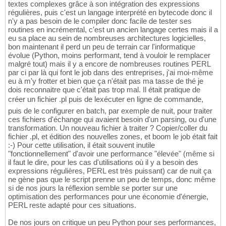
textes complexes grâce à son intégration des expressions
régulières, puis c'est un langage interprété en bytecode donc il
n'y a pas besoin de le compiler donc facile de tester ses
routines en incrémental, c'est un ancien langage certes mais il a
eu sa place au sein de nombreuses architectures logicielles,
bon maintenant il perd un peu de terrain car l'informatique
évolue (Python, moins performant, tend à vouloir le remplacer
malgré tout) mais il y a encore de nombreuses routines PERL
par ci par là qui font le job dans des entreprises, j'ai moi-même
eu à m'y frotter et bien que ça n'était pas ma tasse de thé je
dois reconnaitre que c'était pas trop mal. Il était pratique de
créer un fichier .pl puis de lexécuter en ligne de commande,
puis de le configurer en batch, par exemple de nuit, pour traiter
ces fichiers d'échange qui avaient besoin d'un parsing, ou d'une
transformation. Un nouveau fichier à traiter ? Copier/coller du
fichier .pl, et édition des nouvelles zones, et boom le job était fait
:-) Pour cette utilisation, il était souvent inutile
"fonctionnellement" d'avoir une performance "élevée" (même si
il faut le dire, pour les cas d'utilisations où il y a besoin des
expressions régulières, PERL est très puissant) car de nuit ça
ne gène pas que le script prenne un peu de temps, donc même
si de nos jours la réflexion semble se porter sur une
optimisation des performances pour une économie d'énergie,
PERL reste adapté pour ces situations.
De nos jours on critique un peu Python pour ses performances,