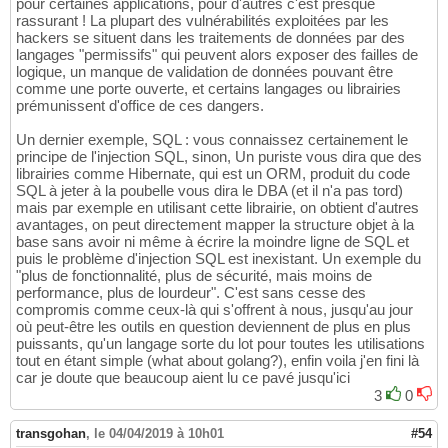
pour certaines applications, pour d'autres c'est presque
rassurant ! La plupart des vulnérabilités exploitées par les
hackers se situent dans les traitements de données par des
langages "permissifs" qui peuvent alors exposer des failles de
logique, un manque de validation de données pouvant être
comme une porte ouverte, et certains langages ou librairies
prémunissent d'office de ces dangers.
Un dernier exemple, SQL : vous connaissez certainement le
principe de l'injection SQL, sinon, Un puriste vous dira que des
librairies comme Hibernate, qui est un ORM, produit du code
SQL à jeter à la poubelle vous dira le DBA (et il n'a pas tord)
mais par exemple en utilisant cette librairie, on obtient d'autres
avantages, on peut directement mapper la structure objet à la
base sans avoir ni même à écrire la moindre ligne de SQL et
puis le problème d'injection SQL est inexistant. Un exemple du
"plus de fonctionnalité, plus de sécurité, mais moins de
performance, plus de lourdeur". C'est sans cesse des
compromis comme ceux-là qui s'offrent à nous, jusqu'au jour
où peut-être les outils en question deviennent de plus en plus
puissants, qu'un langage sorte du lot pour toutes les utilisations
tout en étant simple (what about golang?), enfin voila j'en fini là
car je doute que beaucoup aient lu ce pavé jusqu'ici
3
0
transgohan
,
le 04/04/2019 à 10h01
#54