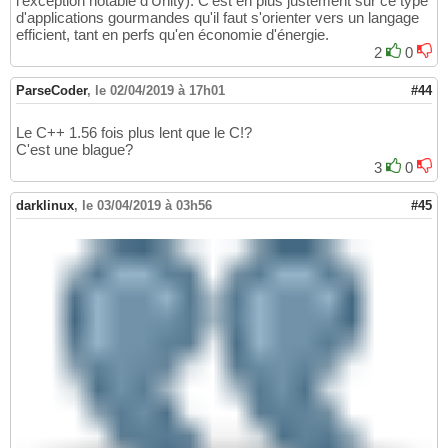
l'exception notable d'Unity). C'est en plus justement sur ce type
d'applications gourmandes qu'il faut s'orienter vers un langage
efficient, tant en perfs qu'en économie d'énergie.
2
0
ParseCoder
,
le 02/04/2019 à 17h01
#44
Le C++ 1.56 fois plus lent que le C!?
C'est une blague?
3
0
darklinux
,
le 03/04/2019 à 03h56
#45