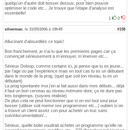
quelqu'un d'autre doit bosser dessus, pour bien pouvoir
optimiser le code etc... Je trouve que l'étape d'analyse est
essentielle!
1
0
silverman
,
le 31/05/2006 à 19h49
#158
Allucinant d'absurdités ce topic!
Bon franchement, je n'ai lu que les premieres pages car ça
començait sérieusement à m'ennuyer, m'énerver etc...
Sérieux Doloop, comme certains ici, je pense que tu es jeune...
par l'age ou par l'expérience mais en tout cas tu es un débutant
dans le monde de la prog. (quel que soit ton niveau, tu es un
débutant)
La prog spontanée moi j'en ai fait aussi dans mes débuts... déjà
il faut un bon cerveau au niveau mémoire donc ça ne dure pas
tres longtemps. (soyons réaliste)
De plus cela ne peut fonctionner que si on est tout seul pour
bosser (utiliser soit meme ses programmes etc...) oubien si on
a trouvé un client assez con pour acheter un truc sans
suivi/documentation/...
Sérieux, quelle boite voudrait acheter un programme qu'elle ne