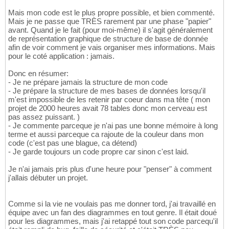
Mais mon code est le plus propre possible, et bien commenté.
Mais je ne passe que TRÈS rarement par une phase "papier"
avant. Quand je le fait (pour moi-même) il s'agit généralement
de représentation graphique de structure de base de donnée
afin de voir comment je vais organiser mes informations. Mais
pour le coté application : jamais.
Donc en résumer:
- Je ne prépare jamais la structure de mon code
- Je prépare la structure de mes bases de données lorsqu'il
m'est impossible de les retenir par coeur dans ma tête ( mon
projet de 2000 heures avait 78 tables donc mon cerveau est
pas assez puissant. )
- Je commente parceque je n'ai pas une bonne mémoire à long
terme et aussi parceque ca rajoute de la couleur dans mon
code (c'est pas une blague, ca détend)
- Je garde toujours un code propre car sinon c'est laid.
Je n'ai jamais pris plus d'une heure pour "penser" à comment
j'allais débuter un projet.
Comme si la vie ne voulais pas me donner tord, j'ai travaillé en
équipe avec un fan des diagrammes en tout genre. Il était doué
pour les diagrammes, mais j'ai retappé tout son code parcequ'il