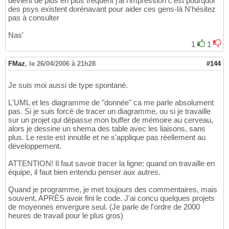
devient de plus en plus fréquent j'ai l'impression c'est pourquoi
des psys existent dorénavant pour aider ces gens-là N'hésitez
pas à consulter
Nas'
1
1
FMaz
,
le 26/04/2006 à 21h28
#144
Je suis moi aussi de type spontané.
L'UML et les diagramme de "donnée" ca me parle absolument
pas. Si je suis forcé de tracer un diagramme, ou si je travaille
sur un projet qui dépasse mon buffer de mémoire au cerveau,
alors je dessine un shema des table avec les liaisons, sans
plus. Le reste est innutile et ne s'applique pas réellement au
développement.
ATTENTION! Il faut savoir tracer la ligne: quand on travaille en
équipe, il faut bien entendu penser aux autres.
Quand je programme, je met toujours des commentaires, mais
souvent, APRÈS avoir fini le code. J'ai concu quelques projets
de moyennes envergure seul. (Je parle de l'ordre de 2000
heures de travail pour le plus gros)