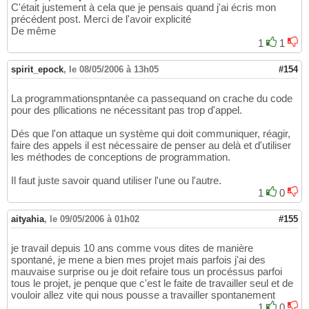
C'était justement à cela que je pensais quand j'ai écris mon
précédent post. Merci de l'avoir explicité
De même
1
1
spirit_epock
,
le 08/05/2006 à 13h05
#154
La programmationspntanée ca passequand on crache du code
pour des pllications ne nécessitant pas trop d'appel.
Dés que l'on attaque un système qui doit communiquer, réagir,
faire des appels il est nécessaire de penser au delà et d'utiliser
les méthodes de conceptions de programmation.
Il faut juste savoir quand utiliser l'une ou l'autre.
1
0
aityahia
,
le 09/05/2006 à 01h02
#155
je travail depuis 10 ans comme vous dites de manière
spontané, je mene a bien mes projet mais parfois j'ai des
mauvaise surprise ou je doit refaire tous un procéssus parfoi
tous le projet, je penque que c'est le faite de travailler seul et de
vouloir allez vite qui nous pousse a travailler spontanement
1
0