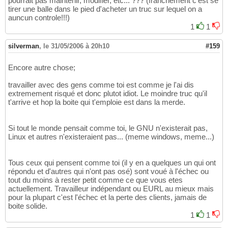
pourrait pas maintenir, modifier, etc... ??? (franchement c'est se
tirer une balle dans le pied d'acheter un truc sur lequel on a
auncun controle!!!)
1
1
silverman
,
le 31/05/2006 à 20h10
#159
Encore autre chose;
travailler avec des gens comme toi est comme je l'ai dis
extremement risqué et donc plutot idiot. Le moindre truc qu'il
t'arrive et hop la boite qui t'emploie est dans la merde.
Si tout le monde pensait comme toi, le GNU n'existerait pas,
Linux et autres n'existeraient pas... (meme windows, meme...)
Tous ceux qui pensent comme toi (il y en a quelques un qui ont
répondu et d'autres qui n'ont pas osé) sont voué à l'échec ou
tout du moins à rester petit comme ce que vous etes
actuellement. Travailleur indépendant ou EURL au mieux mais
pour la plupart c'est l'échec et la perte des clients, jamais de
boite solide.
1
1