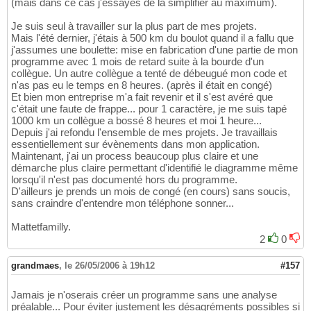
(mais dans ce cas j'essayes de la simplifier au maximum).
Je suis seul à travailler sur la plus part de mes projets.
Mais l'été dernier, j'étais à 500 km du boulot quand il a fallu que
j'assumes une boulette: mise en fabrication d'une partie de mon
programme avec 1 mois de retard suite à la bourde d'un
collègue. Un autre collègue a tenté de débeugué mon code et
n'as pas eu le temps en 8 heures. (après il était en congé)
Et bien mon entreprise m'a fait revenir et il s'est avéré que
c'était une faute de frappe... pour 1 caractère, je me suis tapé
1000 km un collègue a bossé 8 heures et moi 1 heure...
Depuis j'ai refondu l'ensemble de mes projets. Je travaillais
essentiellement sur évènements dans mon application.
Maintenant, j'ai un process beaucoup plus claire et une
démarche plus claire permettant d'identifié le diagramme même
lorsqu'il n'est pas documenté hors du programme.
D'ailleurs je prends un mois de congé (en cours) sans soucis,
sans craindre d'entendre mon téléphone sonner...
Mattetfamilly.
2
0
grandmaes
,
le 26/05/2006 à 19h12
#157
Jamais je n'oserais créer un programme sans une analyse
préalable... Pour éviter justement les désagréments possibles si