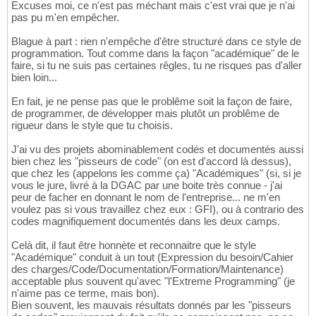
Excuses moi, ce n'est pas méchant mais c'est vrai que je n'ai
pas pu m'en empêcher.
Blague à part : rien n'empêche d'être structuré dans ce style de
programmation. Tout comme dans la façon "académique" de le
faire, si tu ne suis pas certaines rêgles, tu ne risques pas d'aller
bien loin...
En fait, je ne pense pas que le problême soit la façon de faire,
de programmer, de développer mais plutôt un problême de
rigueur dans le style que tu choisis.
J'ai vu des projets abominablement codés et documentés aussi
bien chez les "pisseurs de code" (on est d'accord là dessus),
que chez les (appelons les comme ça) "Académiques" (si, si je
vous le jure, livré à la DGAC par une boite très connue - j'ai
peur de facher en donnant le nom de l'entreprise... ne m'en
voulez pas si vous travaillez chez eux : GFI), ou à contrario des
codes magnifiquement documentés dans les deux camps.
Celà dit, il faut être honnète et reconnaitre que le style
"Académique" conduit à un tout (Expression du besoin/Cahier
des charges/Code/Documentation/Formation/Maintenance)
acceptable plus souvent qu'avec "l'Extreme Programming" (je
n'aime pas ce terme, mais bon).
Bien souvent, les mauvais résultats donnés par les "pisseurs