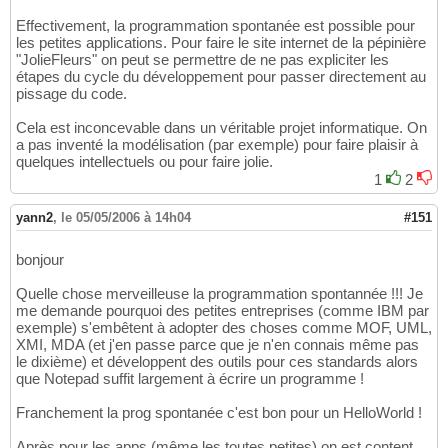
Effectivement, la programmation spontanée est possible pour
les petites applications. Pour faire le site internet de la pépinière
"JolieFleurs" on peut se permettre de ne pas expliciter les
étapes du cycle du développement pour passer directement au
pissage du code.
Cela est inconcevable dans un véritable projet informatique. On
a pas inventé la modélisation (par exemple) pour faire plaisir à
quelques intellectuels ou pour faire jolie.
1
2
yann2
,
le 05/05/2006 à 14h04
#151
bonjour
Quelle chose merveilleuse la programmation spontannée !!! Je
me demande pourquoi des petites entreprises (comme IBM par
exemple) s'embêtent à adopter des choses comme MOF, UML,
XMI, MDA (et j'en passe parce que je n'en connais même pas
le dixième) et développent des outils pour ces standards alors
que Notepad suffit largement à écrire un programme !
Franchement la prog spontanée c'est bon pour un HelloWorld !
Après pour les apps (même les toutes petites) on est content