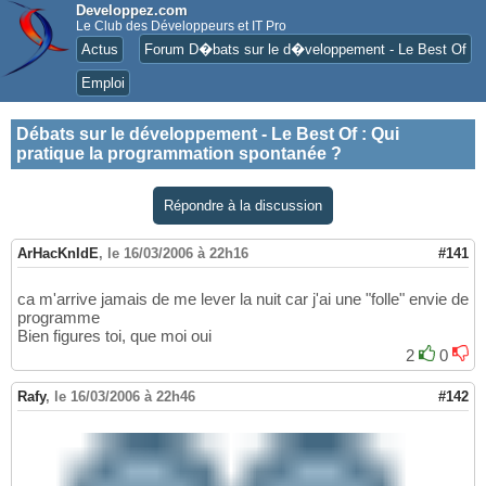
Developpez.com
Le Club des Développeurs et IT Pro
Actus
Forum D�bats sur le d�veloppement - Le Best Of
Emploi
Débats sur le développement - Le Best Of
:
Qui
pratique la programmation spontanée ?
Répondre à la discussion
ArHacKnIdE
,
le 16/03/2006 à 22h16
#141
ca m'arrive jamais de me lever la nuit car j'ai une "folle" envie de
programme
Bien figures toi, que moi oui
2
0
Rafy
,
le 16/03/2006 à 22h46
#142