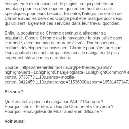
écosystème d'extensions et de plugins, ce qui peut être un
avantage pour les développeurs qui recherchent des outils
spécifiques pour leurs besoins. En outre, l'intégration étroite de
Chrome avec les services Google peut être pratique pour ceux
qui utilisent largement ces services dans leur travail quotidien.
Enfin, la popularité de Chrome continue à alimenter sa
popularité. Google Chrome est le navigateur le plus utilisé dans
le monde, avec une part de marché élevée. Par conséquent,
certains développeurs choisissent Chrome pour s'assurer que
leurs applications sont compatibles avec le navigateur le plus
largement utilisé par les utilisateurs.
Source : https://treeherder.mozilla.org/perfherder/graphs?
highlightAlerts=1&highlightChangelogData=1&highlightCommonAle
central,3735773,1,13&series=mozilla-
central,3412459,1,13&timerange=31536000&zoom=16581477347
Et vous ?
Quel est votre principal navigateur Web ? Pourquoi ?
Pourquoi choisir Firefox au lieu de Chrome et vice-versa ?
Pourquoi le navigateur de Mozilla est-il en difficulté ?
Voir aussi