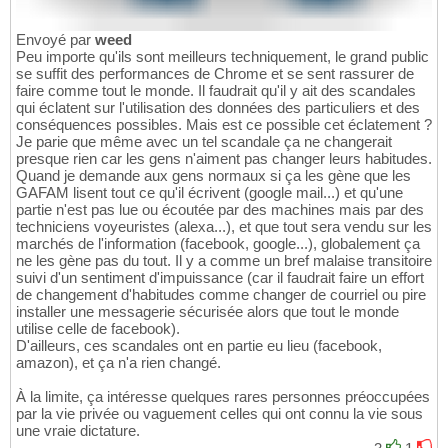
Envoyé par
weed
Peu importe qu'ils sont meilleurs techniquement, le grand public
se suffit des performances de Chrome et se sent rassurer de
faire comme tout le monde. Il faudrait qu'il y ait des scandales
qui éclatent sur l'utilisation des données des particuliers et des
conséquences possibles. Mais est ce possible cet éclatement ?
Je parie que même avec un tel scandale ça ne changerait
presque rien car les gens n'aiment pas changer leurs habitudes.
Quand je demande aux gens normaux si ça les gène que les
GAFAM lisent tout ce qu'il écrivent (google mail...) et qu'une
partie n'est pas lue ou écoutée par des machines mais par des
techniciens voyeuristes (alexa...), et que tout sera vendu sur les
marchés de l'information (facebook, google...), globalement ça
ne les gène pas du tout. Il y a comme un bref malaise transitoire
suivi d'un sentiment d'impuissance (car il faudrait faire un effort
de changement d'habitudes comme changer de courriel ou pire
installer une messagerie sécurisée alors que tout le monde
utilise celle de facebook).
D'ailleurs, ces scandales ont en partie eu lieu (facebook,
amazon), et ça n'a rien changé.
À la limite, ça intéresse quelques rares personnes préoccupées
par la vie privée ou vaguement celles qui ont connu la vie sous
une vraie dictature.