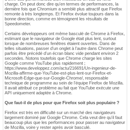
charge. On peut donc dire qu'en termes de performances, la
dernière fois que Chromium a semblé plus attractif que Firefox
remonte à très longtemps. Et Firefox évolue toujours dans la
bonne direction, comme en témoignent les résultats de
Speedometer.
Certains développeurs ont même basculé de Chrome à Firefox,
estimant que le navigateur de Google était plus lent, surtout
lorsque de nombreuses fenêtres étaient ouvertes. Dans de
telles situations, passer d'un onglet à l'autre dans Chrome peut
parfois être précédé d'un écran blanc vide pendant environ 2
secondes. Notons toutefois que Chrome charge les sites
Google comme YouTube plus rapidement ;
https://www.developpez.com/actu/216691/Un-ingenieur-de-
Mozilla-affirme-que-YouTube-est-plus-lent-sur-Firefox-et-
Microsoft-Edge-que-sur-Google-Chrome/, responsable
technique de programme au sein de l'équipe Firefox de Mozilla.
Il avait attribué ce problème au fait que YouTube exécute une
API uniquement adaptée à Chrome.
Que faut-il de plus pour que Firefox soit plus populaire ?
Firefox est très en difficulté sur un marché des navigateurs
largement dominé par Google Chrome. Cela veut dire qu'il faut
beaucoup plus que les performances pour passer au navigateur
de Mozilla, voire y rester après avoir basculé.