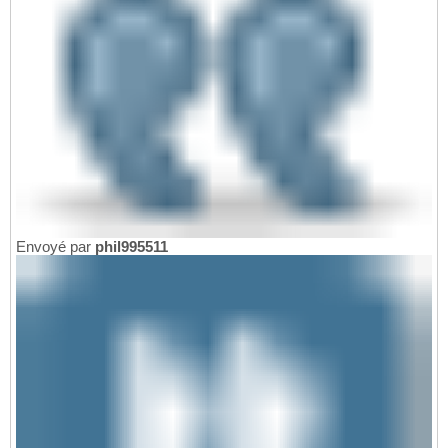
Envoyé par
phil995511