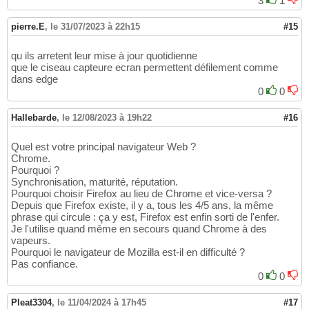
3
1
pierre.E
,
le 31/07/2023 à 22h15
#15
qu ils arretent leur mise à jour quotidienne
que le ciseau capteure ecran permettent défilement comme
dans edge
0
0
Hallebarde
,
le 12/08/2023 à 19h22
#16
Quel est votre principal navigateur Web ?
Chrome.
Pourquoi ?
Synchronisation, maturité, réputation.
Pourquoi choisir Firefox au lieu de Chrome et vice-versa ?
Depuis que Firefox existe, il y a, tous les 4/5 ans, la même
phrase qui circule : ça y est, Firefox est enfin sorti de l'enfer.
Je l'utilise quand même en secours quand Chrome à des
vapeurs.
Pourquoi le navigateur de Mozilla est-il en difficulté ?
Pas confiance.
0
0
Pleat3304
,
le 11/04/2024 à 17h45
#17