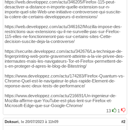
https://web.developpez.com/actu/346205/Firefox-115-peut-
desactiver-a-distance-n-importe-quelle-extension-sur-n-
importe-quel-site-Web-une-initiative-controversee-qui-suscite-
la-colere-de-certains-developpeurs-d-extensions/
https://web.developpez.com/actu/346162/Mozilla-impose-des-
restrictions-aux-extensions-qu-il-ne-surveille-pas-sur-Firefox-
115-elles-ne-fonctionneront-pas-sur-certains-sites-Cette-
decision-suscite-deja-la-controverse/
https://securite.developpez.com/actu/342676/La-technique-de-
fingerprinting-web-porte-gravement-atteinte-a-la-vie-privee-des-
internautes-mais-les-navigateurs-Tor-et-Firefox-permettent-de-
s-en-proteger-d-apres-le-blog-de-Bitestring/
https://www.developpez.com/actu/174283/Firefox-Quantum-vs-
Chrome-Quel-est-le-navigateur-le-plus-rapide-Element-de-
reponse-avec-deux-tests-de-performance/
https://www.developpez.com/actu/216691/Un-ingenieur-de-
Mozilla-affirme-que-YouTube-est-plus-lent-sur-Firefox-et-
Microsoft-Edge-que-sur-Google-Chrome/
13
1
Doksuri
,
le 20/07/2023 à 11h09
#2