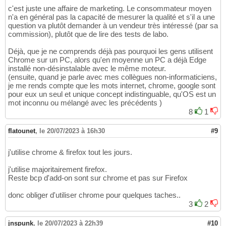
c'est juste une affaire de marketing. Le consommateur moyen
n'a en général pas la capacité de mesurer la qualité et s'il a une
question va plutôt demander à un vendeur très intéressé (par sa
commission), plutôt que de lire des tests de labo.
Déjà, que je ne comprends déjà pas pourquoi les gens utilisent
Chrome sur un PC, alors qu'en moyenne un PC a déjà Edge
installé non-désinstalable avec le même moteur.
(ensuite, quand je parle avec mes collègues non-informaticiens,
je me rends compte que les mots internet, chrome, google sont
pour eux un seul et unique concept indistinguable, qu'OS est un
mot inconnu ou mélangé avec les précédents )
8
1
flatounet
,
le 20/07/2023 à 16h30
#9
j'utilise chrome & firefox tout les jours.
j'utilise majoritairement firefox.
Reste bcp d'add-on sont sur chrome et pas sur Firefox
donc obliger d'utiliser chrome pour quelques taches..
3
2
jnspunk
,
le 20/07/2023 à 22h39
#10