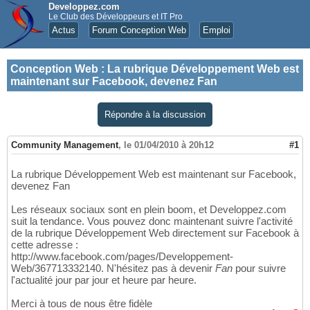
Developpez.com
Le Club des Développeurs et IT Pro
Actus
Forum Conception Web
Emploi
Conception Web
:
La rubrique Développement Web est
maintenant sur Facebook, devenez Fan
Répondre à la discussion
Community Management
,
le 01/04/2010 à 20h12
#1
La rubrique Développement Web est maintenant sur Facebook,
devenez Fan
Les réseaux sociaux sont en plein boom, et Developpez.com
suit la tendance. Vous pouvez donc maintenant suivre l'activité
de la rubrique Développement Web directement sur Facebook à
cette adresse :
http://www.facebook.com/pages/Developpement-
Web/367713332140. N'hésitez pas à devenir
Fan
pour suivre
l'actualité jour par jour et heure par heure.
Merci à tous de nous être fidèle