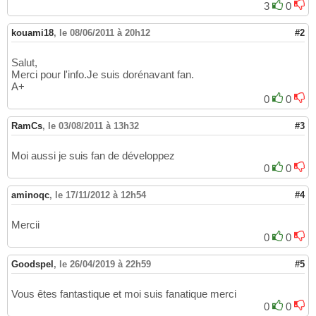
3
0
kouami18
,
le 08/06/2011 à 20h12
#2
Salut,
Merci pour l'info.Je suis dorénavant fan.
A+
0
0
RamCs
,
le 03/08/2011 à 13h32
#3
Moi aussi je suis fan de développez
0
0
aminoqc
,
le 17/11/2012 à 12h54
#4
Mercii
0
0
Goodspel
,
le 26/04/2019 à 22h59
#5
Vous êtes fantastique et moi suis fanatique merci
0
0