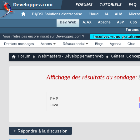
FORUMS
TUTORIELS
FAQ
DI/DSI Solutions d'entreprise
Cloud
IA
ALM
Micros
Dév. Web
AJAX
Apache
ASP
CSS
Forums
Vous n'êtes pas encore inscrit sur Developpez.com ?
Inscrivez-vous gratuitem
Derniers messages
Actions
Réseau social
Blogs
Agenda
Chat
Forum
Webmasters - Développement Web
Général Conce
Affichage des résultats du sondage:
PHP
Java
+
Répondre à la discussion