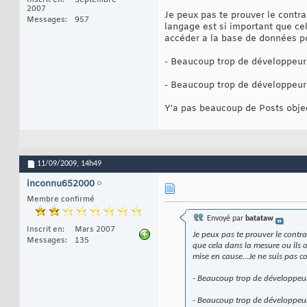
Inscrit en
Septembre
2007
Je peux pas te prouver le contr
Messages
957
langage est si important que cel
accéder a la base de données po
- Beaucoup trop de développeurs
- Beaucoup trop de développeur
Y'a pas beaucoup de Posts obje
11/09/2009,
14h49
inconnu652000
Membre confirmé
Envoyé par
batataw
Inscrit en
Mars 2007
Je peux pas te prouver le contr
Messages
135
que cela dans la mesure ou ils o
mise en cause...Je ne suis pas 
- Beaucoup trop de développeur
- Beaucoup trop de développeur