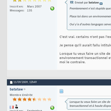
Envoyé par
batataw
Inscrit en
Mars 2007
Premierement n'est stupide que 
Messages
135
Place toi dans un environnemen
Oui y'a d'autres langages serveu
C'est vrai. certains n'ont pas l'
Je pense qu'il aurait fallu intit
Lorsque tu veux faire un site de
environnement transactionnel et 
moi le contraire.
11/09/2009,
12h49
batataw
Membre émérite
Lorsque tu veux faire un site d
transactionnel et à haute disponi