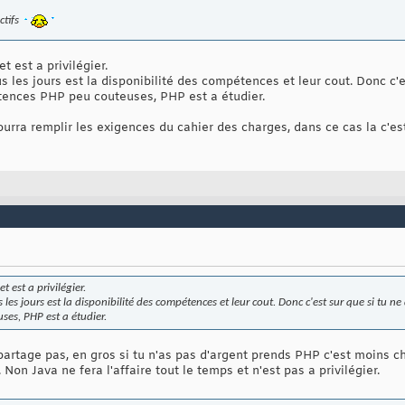
ctifs
et est a privilégier.
us les jours est la disponibilité des compétences et leur cout. Donc c'
nces PHP peu couteuses, PHP est a étudier.
urra remplir les exigences du cahier des charges, dans ce cas la c'est
t est a privilégier.
ous les jours est la disponibilité des compétences et leur cout. Donc c'est sur que si t
es, PHP est a étudier.
partage pas, en gros si tu n'as pas d'argent prends PHP c'est moins c
 Non Java ne fera l'affaire tout le temps et n'est pas a privilégier.