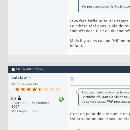
Y'a pas beaucoup de Posts obje
Java fera l'affaire tout le temps 
Le critère réel dans la vie de to
compétences PHP ou de compéte
Mais il y a des cas ou PHP ne po
te faut.
11/09/2009,
15h25
batataw
Membre émérite
Java fera l'affaire tout le temps e
Le critère réel dans la vie de t
de compétences PHP peu couteus
Inscrit en
Septembre
2007
Messages
957
C'est un point de vue que je ne 
est la solution pour tous projets.