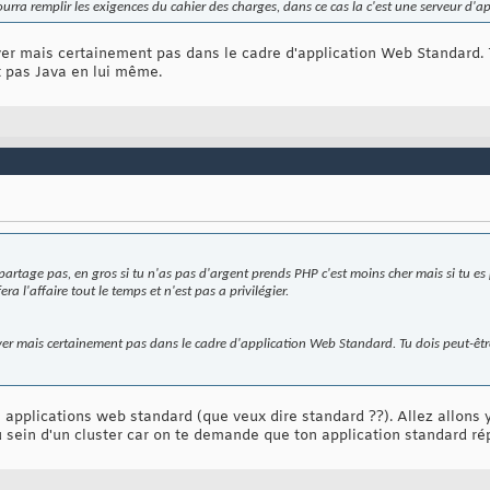
urra remplir les exigences du cahier des charges, dans ce cas la c'est une serveur d'app
iver mais certainement pas dans le cadre d'application Web Standard. 
t pas Java en lui même.
partage pas, en gros si tu n'as pas d'argent prends PHP c'est moins cher mais si tu es
ra l'affaire tout le temps et n'est pas a privilégier.
iver mais certainement pas dans le cadre d'application Web Standard. Tu dois peut-être
 applications web standard (que veux dire standard ??). Allez allons
 sein d'un cluster car on te demande que ton application standard rép