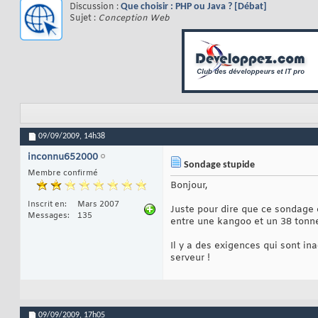
Discussion :
Que choisir : PHP ou Java ? [Débat]
Sujet :
Conception Web
09/09/2009,
14h38
inconnu652000
Sondage stupide
Membre confirmé
Bonjour,
Inscrit en
Mars 2007
Juste pour dire que ce sondage e
Messages
135
entre une kangoo et un 38 tonnes
Il y a des exigences qui sont in
serveur !
09/09/2009,
17h05