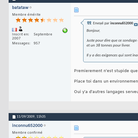
batataw
Membre émérite
Envoyé par
inconnu652000
Bonjour,
Inscrit en
Septembre
2007
Juste pour dire que ce sondage 
Messages
957
et un 38 tonnes pour livrer.
Il y a des exigences qui sont in
Premierement n'est stupide que 
Place toi dans un environnemen
Oui y'a d'autres langages serveu
11/09/2009,
11h35
inconnu652000
Membre confirmé