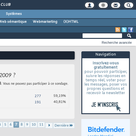
CLUB
Systèmes
Web sémantique
Webmarketing
(X)HTML
Recherche avancée
Navigation
Inscrivez-vous
gratuitement
pour pouvoir participer,
 2009 ?
suivre les réponses en
temps réel, voter pour
8
. Vous ne pouvez pas participer à ce sondage.
les messages, poser vos
propres questions et
recevoir la newsletter
59,19%
277
40,81%
191
4
5
6
7
8
9
10
11
Dernière