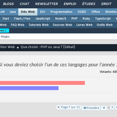
BLOGS
CHAT
NEWSLETTER
EMPLOI
ÉTUDES
DROIT
oft
Java
Dév. Web
EDI
Programmation
SGBD
Office
Mobiles
Dart
Flash / Flex
JavaScript
NodeJS
PHP
Ruby
TypeScript
 Web
FAQ Web
Tutoriels Web
Sources Web
Livres Web
Outils Web
ent !
Règles
ption Web
Que choisir : PHP ou Java ? [Débat]
Si vous deviez choisir l'un de ces langages pour l'année
Votants
46
...
Page 7 sur 11
3
Première