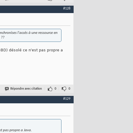
#128
nchronises l'accès à une ressource en
 ??
 BBD) désolé ce n'est pas propre a
Répondre avec citation
0
0
#129
est pas propre a Java.