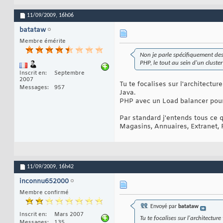
11/09/2009,
16h06
batataw
Membre émérite
Non je parle spécifiquement des
PHP, le tout au sein d'un cluste
Inscrit en
Septembre
2007
Tu te focalises sur l'architectu
Messages
957
Java.
PHP avec un Load balancer pour l
Par standard j'entends tous ce q
Magasins, Annuaires, Extranet, R
11/09/2009,
16h42
inconnu652000
Membre confirmé
Envoyé par
batataw
Inscrit en
Mars 2007
Tu te focalises sur l'architectu
Messages
135