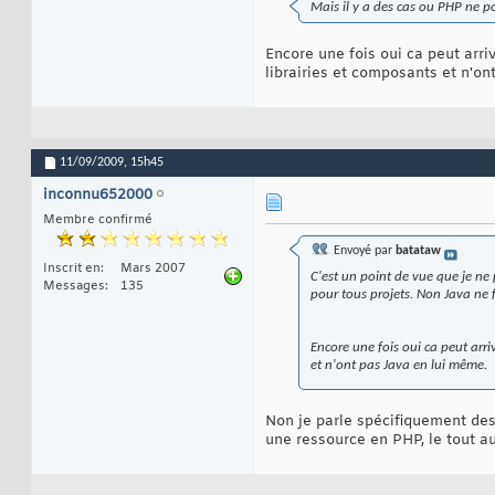
Mais il y a des cas ou PHP ne po
Encore une fois oui ca peut arr
librairies et composants et n'on
11/09/2009,
15h45
inconnu652000
Membre confirmé
Envoyé par
batataw
Inscrit en
Mars 2007
C'est un point de vue que je ne 
Messages
135
pour tous projets. Non Java ne fe
Encore une fois oui ca peut arr
et n'ont pas Java en lui même.
Non je parle spécifiquement des
une ressource en PHP, le tout au