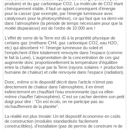
produire) et du gaz carbonique CO2. La molécule de CO2 étant
chimiquement stable, il faut un apport conséquent d'énergie
pour la casser (par exemple, par l'énergie lumineuse avec
catalyseurs pour la photosynthèse), ce qui faut que sa demi-vie
dans l'atmosphère (la période de temps nécessaire pour que la
moitié disparaisse) est de l'ordre de 10 000 ans !
L'effet de serre de la Terre est dû à la propriété physique de
certains gaz (méthane CH4, gaz carbonique CO2, eau H2O,
etc) qui absorbent +/- l'énergie lumineuse du soleil et
l'empêchent d'être totalement renvoyée dans l'espace (comme
le fait la Lune). L'augmentation de la concentration de ces gaz
augmente donc proportionellement la température d'équilibre
entre la chaleur reçue par la Terre (rayons solaires + production
humaine de chaleur) et celle renvoyée dans l'espace (radiation).
Donc, même si le dispositif décrit dans l'article n'émet pas
directement de chaleur dans l'atmosphère, il en émet
indirectement en chauffant l'eau environnante (qui va ellee-
même chauffer l'atmosphère). C'est se cacher derrière son petit
doigt pour dire : "On est écolo, on ne participe pas au
réchauffement de la planète".
La réalité est plus triviale: Un tel dispositif économise en coûts
de construction (modules standardisés facilement
constructibles), d'installation (pas de permis de construire ni de