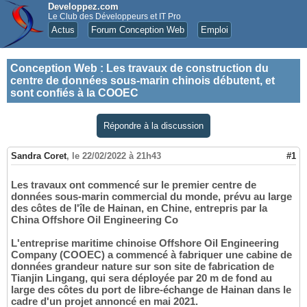
Developpez.com
Le Club des Développeurs et IT Pro
Actus
Forum Conception Web
Emploi
Conception Web
:
Les travaux de construction du
centre de données sous-marin chinois débutent, et
sont confiés à la COOEC
Répondre à la discussion
Sandra Coret
,
le 22/02/2022 à 21h43
#1
Les travaux ont commencé sur le premier centre de
données sous-marin commercial du monde, prévu au large
des côtes de l'île de Hainan, en Chine, entrepris par la
China Offshore Oil Engineering Co
L'entreprise maritime chinoise Offshore Oil Engineering
Company (COOEC) a commencé à fabriquer une cabine de
données grandeur nature sur son site de fabrication de
Tianjin Lingang, qui sera déployée par 20 m de fond au
large des côtes du port de libre-échange de Hainan dans le
cadre d'un projet annoncé en mai 2021.