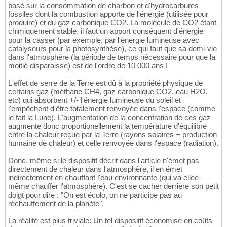
basé sur la consommation de charbon et d'hydrocarbures
fossiles dont la combustion apporte de l'énergie (utilisée pour
produire) et du gaz carbonique CO2. La molécule de CO2 étant
chimiquement stable, il faut un apport conséquent d'énergie
pour la casser (par exemple, par l'énergie lumineuse avec
catalyseurs pour la photosynthèse), ce qui faut que sa demi-vie
dans l'atmosphère (la période de temps nécessaire pour que la
moitié disparaisse) est de l'ordre de 10 000 ans !
L'effet de serre de la Terre est dû à la propriété physique de
certains gaz (méthane CH4, gaz carbonique CO2, eau H2O,
etc) qui absorbent +/- l'énergie lumineuse du soleil et
l'empêchent d'être totalement renvoyée dans l'espace (comme
le fait la Lune). L'augmentation de la concentration de ces gaz
augmente donc proportionellement la température d'équilibre
entre la chaleur reçue par la Terre (rayons solaires + production
humaine de chaleur) et celle renvoyée dans l'espace (radiation).
Donc, même si le dispositif décrit dans l'article n'émet pas
directement de chaleur dans l'atmosphère, il en émet
indirectement en chauffant l'eau environnante (qui va ellee-
même chauffer l'atmosphère). C'est se cacher derrière son petit
doigt pour dire : "On est écolo, on ne participe pas au
réchauffement de la planète".
La réalité est plus triviale: Un tel dispositif économise en coûts