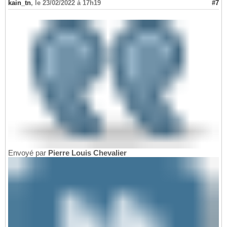
kain_tn
,
le 23/02/2022 à 17h19
#7
Envoyé par
Pierre Louis Chevalier