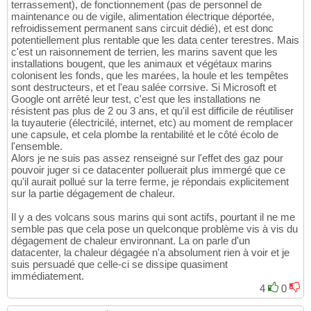
terrassement), de fonctionnement (pas de personnel de
maintenance ou de vigile, alimentation électrique déportée,
refroidissement permanent sans circuit dédié), et est donc
potentiellement plus rentable que les data center terestres. Mais
c'est un raisonnement de terrien, les marins savent que les
installations bougent, que les animaux et végétaux marins
colonisent les fonds, que les marées, la houle et les tempêtes
sont destructeurs, et et l'eau salée corrsive. Si Microsoft et
Google ont arrêté leur test, c'est que les installations ne
résistent pas plus de 2 ou 3 ans, et qu'il est difficile de réutiliser
la tuyauterie (électricilé, internet, etc) au moment de remplacer
une capsule, et cela plombe la rentabilité et le côté écolo de
l'ensemble.
Alors je ne suis pas assez renseigné sur l'effet des gaz pour
pouvoir juger si ce datacenter polluerait plus immergé que ce
qu'il aurait pollué sur la terre ferme, je répondais explicitement
sur la partie dégagement de chaleur.
Il y a des volcans sous marins qui sont actifs, pourtant il ne me
semble pas que cela pose un quelconque problème vis à vis du
dégagement de chaleur environnant. La on parle d'un
datacenter, la chaleur dégagée n'a absolument rien à voir et je
suis persuadé que celle-ci se dissipe quasiment
immédiatement.
4
0