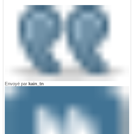
Envoyé par
kain_tn