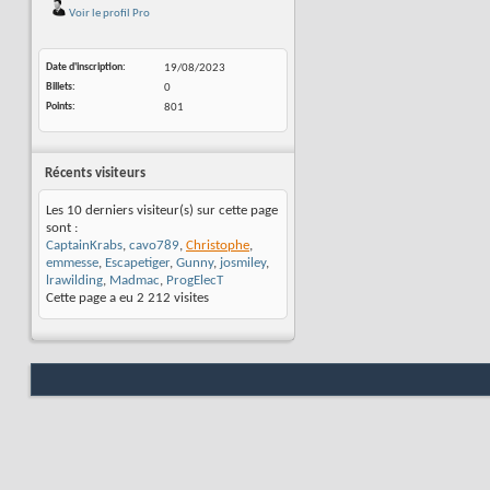
Voir le profil Pro
Date d'inscription
19/08/2023
Billets
0
Points
801
Récents visiteurs
Les 10 derniers visiteur(s) sur cette page
sont :
CaptainKrabs
,
cavo789
,
Christophe
,
emmesse
,
Escapetiger
,
Gunny
,
josmiley
,
lrawilding
,
Madmac
,
ProgElecT
Cette page a eu
2 212
visites