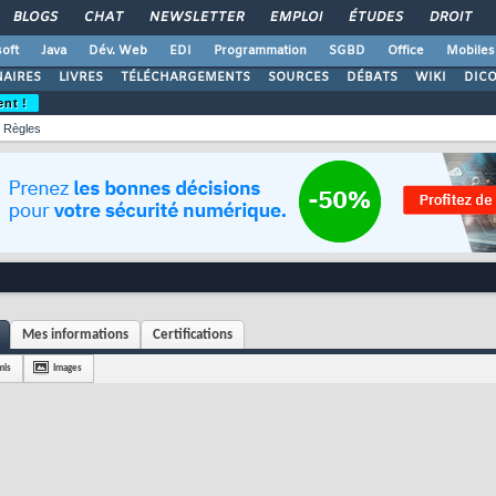
BLOGS
CHAT
NEWSLETTER
EMPLOI
ÉTUDES
DROIT
oft
Java
Dév. Web
EDI
Programmation
SGBD
Office
Mobiles
AIRES
LIVRES
TÉLÉCHARGEMENTS
SOURCES
DÉBATS
WIKI
DIC
ent !
Règles
Mes informations
Certifications
mis
Images