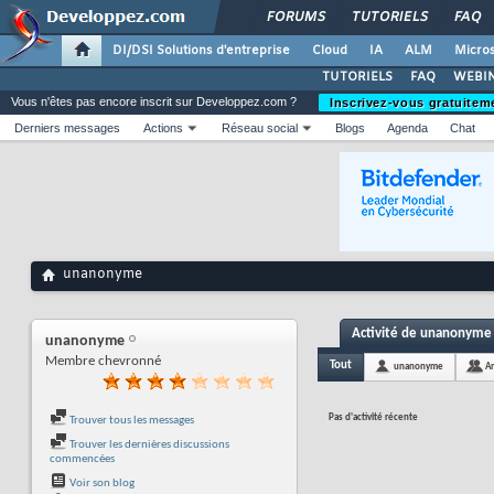
FORUMS
TUTORIELS
FAQ
DI/DSI Solutions d'entreprise
Cloud
IA
ALM
Micros
TUTORIELS
FAQ
WEBIN
Vous n'êtes pas encore inscrit sur Developpez.com ?
Inscrivez-vous gratuitem
Derniers messages
Actions
Réseau social
Blogs
Agenda
Chat
unanonyme
Activité de unanonyme
unanonyme
Membre chevronné
Tout
unanonyme
A
Pas d'activité récente
Trouver tous les messages
Trouver les dernières discussions
commencées
Voir son blog