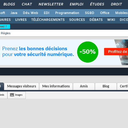
BLOGS
CHAT
NEWSLETTER
EMPLOI
ÉTUDES
DROIT
oft
Java
Dév. Web
EDI
Programmation
SGBD
Office
Mobiles
AIRES
LIVRES
TÉLÉCHARGEMENTS
SOURCES
DÉBATS
WIKI
DIC
ent !
Règles
0
Messages visiteurs
Mes informations
Amis
Blog
Certi
Amis
Images