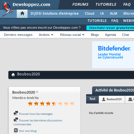
FORUMS
TUTORIELS
FAQ
DI/DSI Solutions d'entreprise
Cloud
IA
ALM
Micros
TUTORIELS
FAQ
WEBIN
Vous n'êtes pas encore inscrit sur Developpez.com ?
Inscrivez-vous gratuitem
Derniers messages
Actions
Réseau social
Blogs
Agenda
Chat
Boubou2020
Activité de Boubou202
Boubou2020
Membre émérite
Tout
Boubou2020
Pas d'activité récente
Trouver tous les messages
Trouver les dernières discussions
commencées
Voir son blog