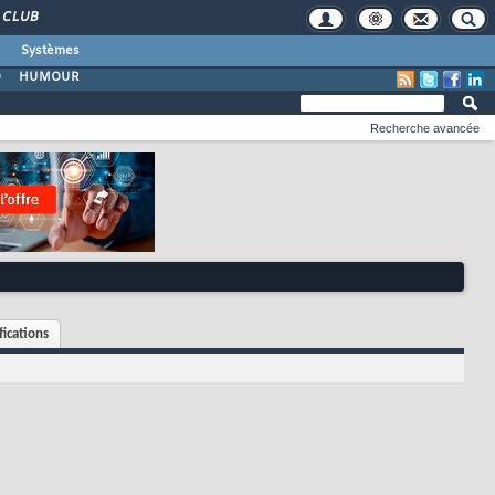
CLUB
Systèmes
O
HUMOUR
Recherche avancée
fications