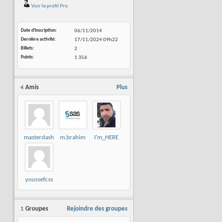
Voir le profil Pro
Date d'inscription
06/11/2014
Dernière activité
17/11/2024
09h22
Billets
2
Points
1 356
4
Amis
Plus
masterdash
m.brahim
I'm_HERE
youssefcss
1
Groupes
Rejoindre des groupes