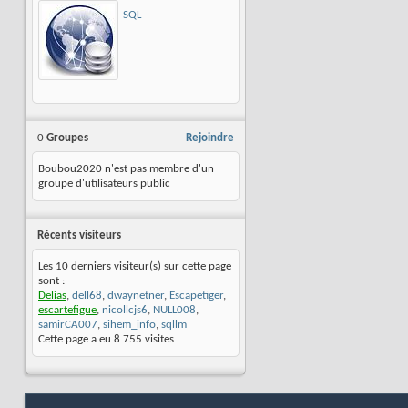
SQL
0
Groupes
Rejoindre
Boubou2020 n'est pas membre d'un
groupe d'utilisateurs public
Récents visiteurs
Les 10 derniers visiteur(s) sur cette page
sont :
Delias
,
dell68
,
dwaynetner
,
Escapetiger
,
escartefigue
,
nicollcjs6
,
NULL008
,
samirCA007
,
sihem_info
,
sqllm
Cette page a eu
8 755
visites